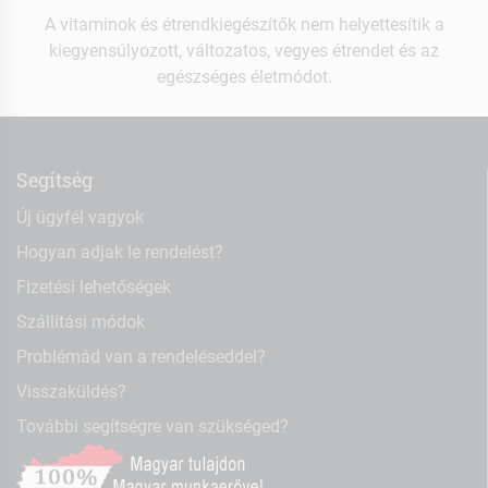
A vitaminok és étrendkiegészítők nem helyettesítik a
kiegyensúlyozott, változatos, vegyes étrendet és az
egészséges életmódot.
Segítség
Új ügyfél vagyok
Hogyan adjak le rendelést?
Fizetési lehetőségek
Szállítási módok
Problémád van a rendeléseddel?
Visszaküldés?
További segítségre van szükséged?