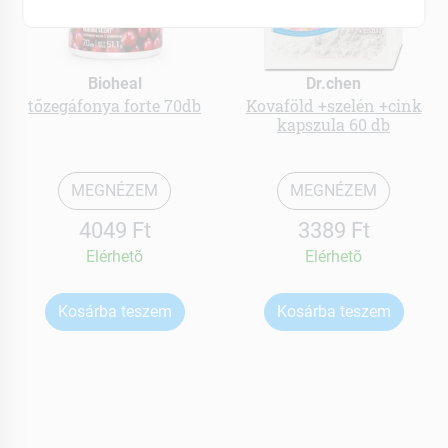
Bioheal
Dr.chen
tőzegáfonya forte 70db
Kovaföld +szelén +cink
kapszula 60 db
MEGNÉZEM
MEGNÉZEM
4049 Ft
3389 Ft
Elérhetõ
Elérhetõ
Kosárba teszem
Kosárba teszem