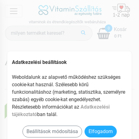
menu
vitaminok és étrendkiegészítők webáruháza
Termék
0
Kosár
keresés
0 Ft
Algine termékek
Adatkezelési beállítások
Weboldalunk az alapvető működéshez szükséges
cookie-kat használ. Szélesebb körű
NEKED AJÁNLJUK
funkcionalitáshoz (marketing, statisztika, személyre
szabás) egyéb cookie-kat engedélyezhet.
ÚJ
Részletesebb információkat az
Adatkezelési
tájékoztató
ban talál.
Beállítások módosítása
Elfogadom