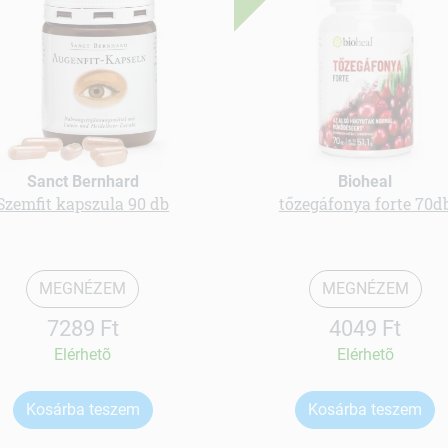
Sanct Bernhard
Bioheal
Szemfit kapszula 90 db
tőzegáfonya forte 70d
MEGNÉZEM
MEGNÉZEM
7289 Ft
4049 Ft
Elérhetõ
Elérhetõ
Kosárba teszem
Kosárba teszem