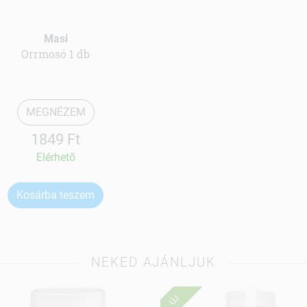
Masi
Orrmosó 1 db
MEGNÉZEM
1849 Ft
Elérhetõ
Kosárba teszem
NEKED AJÁNLJUK
ÚJ