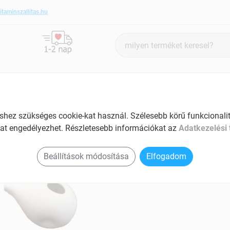
itaminszallitas.hu
Termék
keresés
ANTIOXIDÁNSOK
SZÉPSÉG ÉS HANGULAT
SPECIÁLIS
ez szükséges cookie-kat használ. Szélesebb körű funkcionalitá
at engedélyezhet. Részletesebb információkat az
Adatkezelési 
i termékek
Beállítások módosítása
Elfogadom