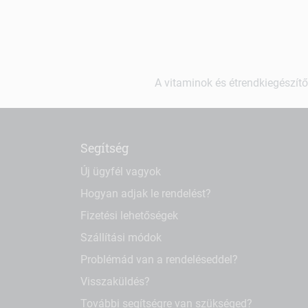
A vitaminok és étrendkiegészítő
Segítség
Új ügyfél vagyok
Hogyan adjak le rendelést?
Fizetési lehetőségek
Szállítási módok
Problémád van a rendeléseddel?
Visszaküldés?
További segítségre van szükséged?