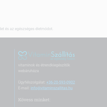
ndet és az egészséges életmódot.
vitaminok és étrendkiegészítők
webáruháza
Ügyfélszolgálat:
+36-20-593-0902
E-mail:
info@vitaminszallitas.hu
Kövess minket: