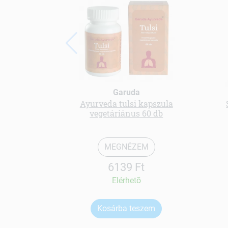
Garuda
Ayurveda tulsi kapszula
vegetáriánus 60 db
MEGNÉZEM
6139 Ft
Elérhetõ
Kosárba teszem