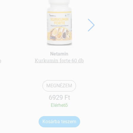
Netamin
b
Kurkumin forte 60 db
Pajzsmirig
MEGNÉZEM
6929 Ft
Elérhetõ
Kosárba teszem
Ko