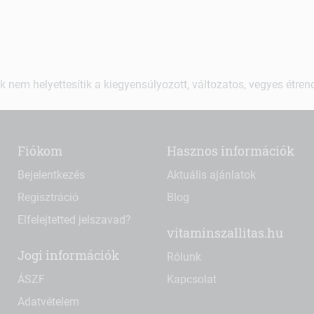
k nem helyettesítik a kiegyensúlyozott, változatos, vegyes étre
Fiókom
Hasznos információk
Bejelentkezés
Aktuális ajánlatok
Regisztráció
Blog
Elfelejtetted jelszavad?
vitaminszallitas.hu
Jogi információk
Rólunk
ÁSZF
Kapcsolat
Adatvételem