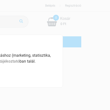
Belépés
Regisztráció
0
Kosár
0 Ft
ÚJDONSÁG
AKCIÓS
shoz (marketing, statisztika,
tájékoztató
ban talál.