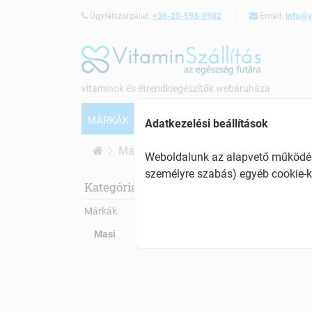
Ügyfélszolgálat:
+36-20-593-0902
Email:
info@v
vitaminok és étrendkiegészítők webáruháza
MÁRKÁK
VITAMINOK
CSONTERŐSÍTÉS
Adatkezelési beállítások
Márkák
Masi
Weboldalunk az alapvető működésh
személyre szabás) egyéb cookie-k
Mas
Kategóriák:
Márkák
Masi