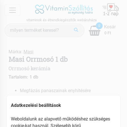
menu
vitaminok és étrendkiegészítők webáruháza
Termék
0
Kosár
keresés
0 Ft
Márka:
Masi
Masi Orrmosó 1 db
Orrmosó kerámia
Tartalom: 1 db
Megfázás panaszainak enyhítésére
Orrdugulás ellen
Adatkezelési beállítások
EAN: 5999537505674
Weboldalunk az alapvető működéshez szükséges
cookie-kat használ. Szélesebb körű