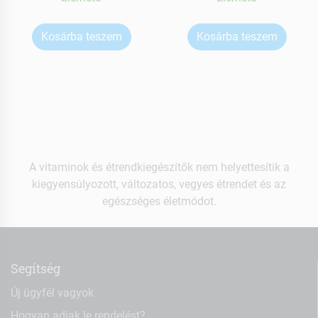
Kosárba teszem
Kosárba teszem
A vitaminok és étrendkiegészítők nem helyettesítik a
kiegyensúlyozott, változatos, vegyes étrendet és az
egészséges életmódot.
Segítség
Új ügyfél vagyok
Hogyan adjak le rendelést?