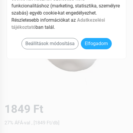
funkcionalitáshoz (marketing, statisztika, személyre
szabás) egyéb cookie-kat engedélyezhet.
Részletesebb információkat az
Adatkezelési
tájékoztató
ban talál.
Beállítások módosítása
Elfogadom
1849 Ft
27% ÁFÁ-val , [1849 Ft/db]