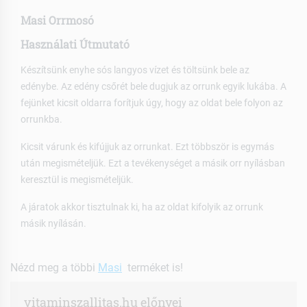
Masi Orrmosó
Használati Útmutató
Készítsünk enyhe sós langyos vízet és töltsünk bele az
edénybe. Az edény csőrét bele dugjuk az orrunk egyik lukába. A
fejünket kicsit oldarra forítjuk úgy, hogy az oldat bele folyon az
orrunkba.
Kicsit várunk és kifújjuk az orrunkat. Ezt többször is egymás
után megismételjük. Ezt a tevékenységet a másik orr nyílásban
keresztül is megismételjük.
A járatok akkor tisztulnak ki, ha az oldat kifolyik az orrunk
másik nyílásán.
Nézd meg a többi
Masi
terméket is!
vitaminszallitas.hu előnyei