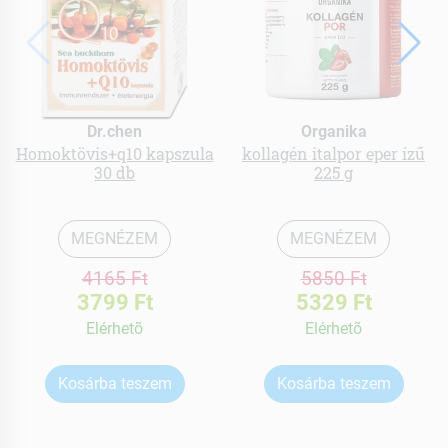
Dr.chen
Organika
Homoktövis+q10 kapszula
kollagén italpor eper ízű
30 db
225 g
MEGNÉZEM
MEGNÉZEM
4165 Ft
5850 Ft
3799 Ft
5329 Ft
Elérhetõ
Elérhetõ
Kosárba teszem
Kosárba teszem