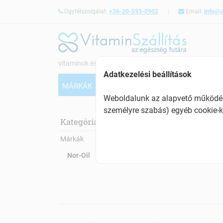
Ügyfélszolgálat:
+36-20-593-0902
Email:
info@v
vitaminok és étrendkiegészítők webáruháza
Adatkezelési beállítások
MÁRKÁK
VITAMINOK
CSONTERŐSÍTÉS
Weboldalunk az alapvető működésh
személyre szabás) egyéb cookie-k
Nor
Kategóriák:
Márkák
Nor-Oil