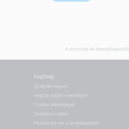
A vitaminok és étrendkiegészítő
Segítség
Új ügyfél vagyok
Hogyan adjak le rendelést?
Fizetési lehetőségek
Szállítási módok
Problémád van a rendeléseddel?