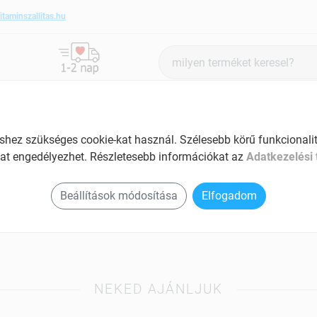
itaminszallitas.hu
Termék
keresés
ANTIOXIDÁNSOK
SZÉPSÉG ÉS HANGULAT
SPECIÁLIS
ez szükséges cookie-kat használ. Szélesebb körű funkcionalitá
at engedélyezhet. Részletesebb információkat az
Adatkezelési 
-Oil termékek
Beállítások módosítása
Elfogadom
NEKED AJÁNLJUK