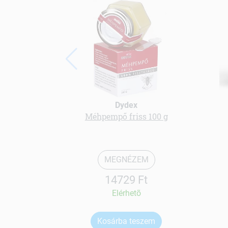
Dydex
Méhpempő friss 100 g
MEGNÉZEM
14729 Ft
Elérhetõ
Kosárba teszem