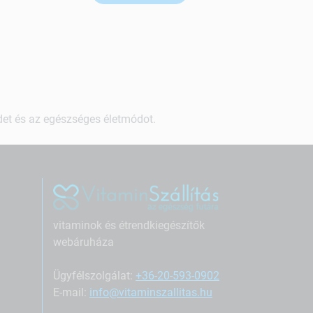
ndet és az egészséges életmódot.
vitaminok és étrendkiegészítők
webáruháza
Ügyfélszolgálat:
+36-20-593-0902
E-mail:
info@vitaminszallitas.hu