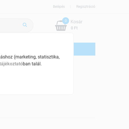
Belépés
Regisztráció
0
Kosár
0 Ft
ÚJDONSÁG
AKCIÓS
shoz (marketing, statisztika,
tájékoztató
ban talál.