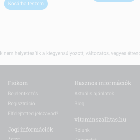
Kosárba teszem
k nem helyettesítik a kiegyensúlyozott, változatos, vegyes étre
Fiókom
Hasznos információk
Bejelentkezés
Aktuális ajánlatok
Regisztráció
Blog
Elfelejtetted jelszavad?
vitaminszallitas.hu
Jogi információk
Rólunk