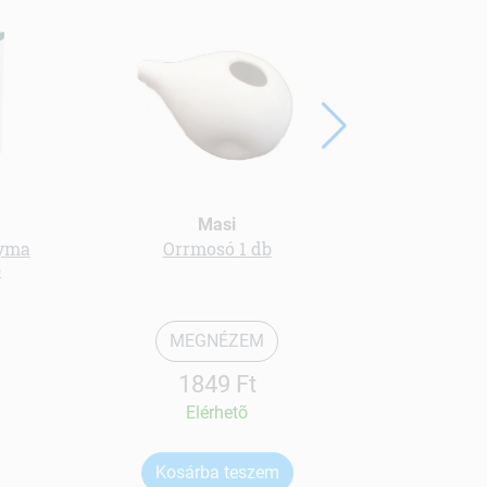
Masi
gyma
Orrmosó 1 db
Cickafa
b
MEGNÉZEM
1849 Ft
Elérhetõ
Kosárba teszem
Ko