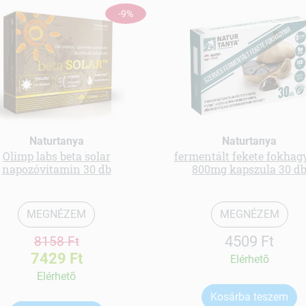
-9%
Naturtanya
Naturtanya
Olimp labs beta solar
fermentált fekete fokha
napozóvitamin 30 db
800mg kapszula 30 d
MEGNÉZEM
MEGNÉZEM
4509 Ft
8158 Ft
7429 Ft
Elérhetõ
Elérhetõ
Kosárba teszem