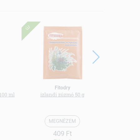
ÚJ
Fitodry
100 ml
izlandi zúzmó 50 g
Bio nyer
MEGNÉZEM
409 Ft