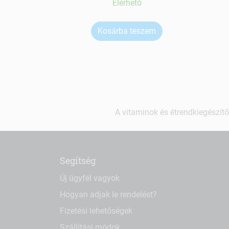
Elérhetõ
Kosárba teszem
A vitaminok és étrendkiegészítő
Segítség
Új ügyfél vagyok
Hogyan adjak le rendelést?
Fizetési lehetőségek
Szállítási módok