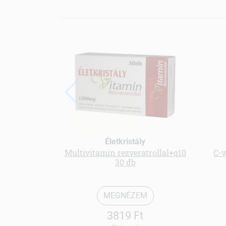
Életkristály
Multivitamin rezveratrollal+q10
C-v
30 db
MEGNÉZEM
3819 Ft