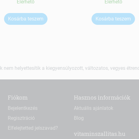
Elérhetõ
Elérhetõ
Kosárba teszem
Kosárba teszem
k nem helyettesítik a kiegyensúlyozott, változatos, vegyes étre
Fiókom
Hasznos információk
Bejelentkezés
Aktuális ajánlatok
Regisztráció
Blog
Elfelejtetted jelszavad?
vitaminszallitas.hu