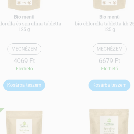
Bio menü
Bio menü
lorella és spirulina tabletta
bio chlorella tabletta kb.2
125 g
125 g
MEGNÉZEM
MEGNÉZEM
4069 Ft
6679 Ft
Elérhetõ
Elérhetõ
Kosárba teszem
Kosárba teszem