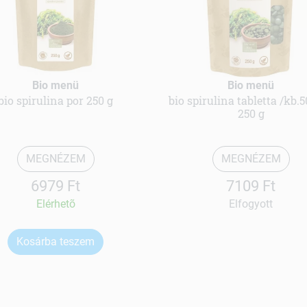
Bio menü
Bio menü
bio spirulina por 250 g
bio spirulina tabletta /kb.
250 g
MEGNÉZEM
MEGNÉZEM
6979 Ft
7109 Ft
Elérhetõ
Elfogyott
Kosárba teszem