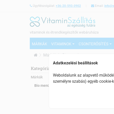
Ügyfélszolgálat:
+36-20-593-0902
Email:
info@v
vitaminok és étrendkiegészítők webáruháza
MÁRKÁK
VITAMINOK
CSONTERŐSÍTÉS
Márkák
Bio menü
Adatkezelési beállítások
Bio
Kategóriák:
Weboldalunk az alapvető működésh
Márkák
személyre szabás) egyéb cookie-k
Bio menü