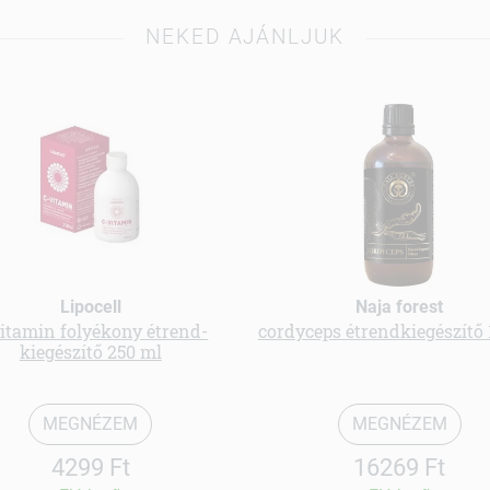
NEKED AJÁNLJUK
Lipocell
Naja forest
itamin folyékony étrend-
cordyceps étrendkiegészítő 
kiegészítő 250 ml
MEGNÉZEM
MEGNÉZEM
4299 Ft
16269 Ft