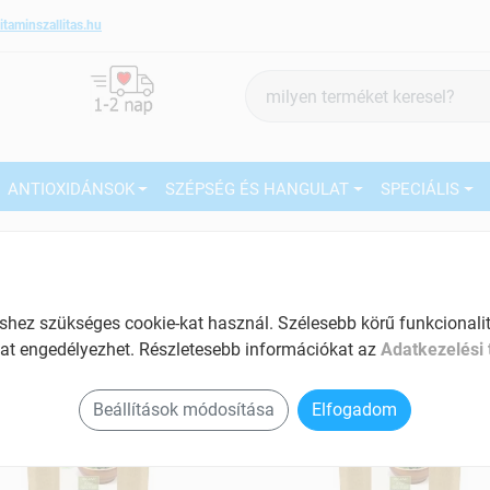
itaminszallitas.hu
Termék
keresés
ANTIOXIDÁNSOK
SZÉPSÉG ÉS HANGULAT
SPECIÁLIS
 menü termékek
ez szükséges cookie-kat használ. Szélesebb körű funkcionalitá
at engedélyezhet. Részletesebb információkat az
Adatkezelési 
Beállítások módosítása
Elfogadom