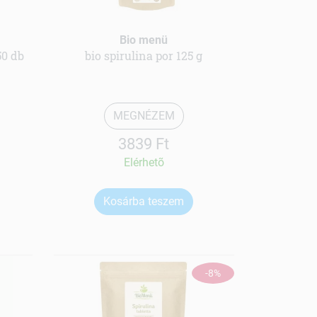
Bio menü
50 db
bio spirulina por 125 g
MEGNÉZEM
3839 Ft
Elérhetõ
Kosárba teszem
-8%