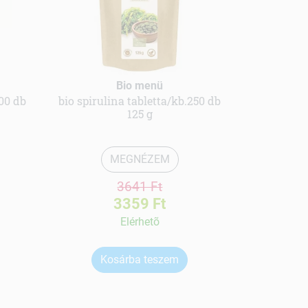
Bio menü
500 db
bio spirulina tabletta/kb.250 db
125 g
MEGNÉZEM
3641 Ft
3359 Ft
Elérhetõ
Kosárba teszem