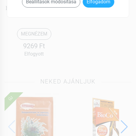
Eskimo Kids
Beállítások módosítása
Elfogadom
halolaj tutti-frutti 105 ml
MEGNÉZEM
9269 Ft
Elfogyott
NEKED AJÁNLJUK
ÚJ