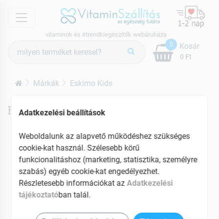
menu
vitaminok és étrendkiegészítők webáruháza
Termék
0
Kosár
keresés
0 Ft
Márkák
Eskimo Kids
Eskimo Kids termékek
Adatkezelési beállítások
Weboldalunk az alapvető működéshez szükséges
cookie-kat használ. Szélesebb körű
funkcionalitáshoz (marketing, statisztika, személyre
szabás) egyéb cookie-kat engedélyezhet.
Részletesebb információkat az
Adatkezelési
tájékoztató
ban talál.