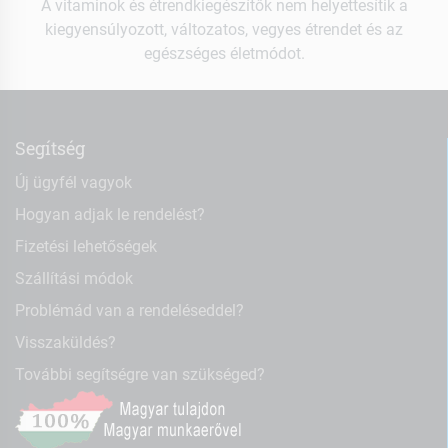
A vitaminok és étrendkiegészítők nem helyettesítik a
kiegyensúlyozott, változatos, vegyes étrendet és az
egészséges életmódot.
Segítség
Új ügyfél vagyok
Hogyan adjak le rendelést?
Fizetési lehetőségek
Szállítási módok
Problémád van a rendeléseddel?
Visszaküldés?
További segítségre van szükséged?