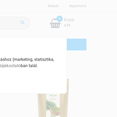
Belépés
Regisztráció
0
Kosár
0 Ft
ÚJDONSÁG
AKCIÓS
shoz (marketing, statisztika,
tájékoztató
ban talál.
-10%