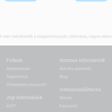
k nem helyettesítik a kiegyensúlyozott, változatos, vegyes étre
Fiókom
Hasznos információk
Bejelentkezés
Aktuális ajánlatok
Regisztráció
Blog
Elfelejtetted jelszavad?
vitaminszallitas.hu
Jogi információk
Rólunk
ÁSZF
Kapcsolat