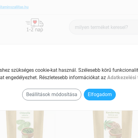
itaminszallitas.hu
Termék
keresés
ANTIOXIDÁNSOK
SZÉPSÉG ÉS HANGULAT
SPECIÁLIS
ez szükséges cookie-kat használ. Szélesebb körű funkcionalitá
at engedélyezhet. Részletesebb információkat az
Adatkezelési 
 termékek
Beállítások módosítása
Elfogadom