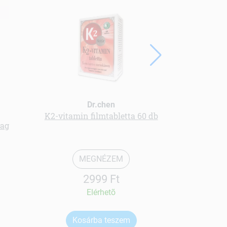
Dr.chen
B
K2-vitamin filmtabletta 60 db
Beef protein
ag
MEGNÉZEM
2999 Ft
Elérhetõ
Kosárba teszem
Ko