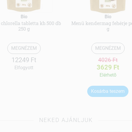
Bio
Bio
chlorella tabletta kb.500 db
Menü kendermag fehérje p
250 g
g
MEGNÉZEM
MEGNÉZEM
12249 Ft
4026 Ft
3629 Ft
Elfogyott
Elérhetõ
Kosárba teszem
NEKED AJÁNLJUK