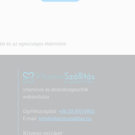
ndet és az egészséges életmódot.
vitaminok és étrendkiegészítők
webáruháza
Ügyfélszolgálat:
+36-20-593-0902
E-mail:
info@vitaminszallitas.hu
Kövess minket: