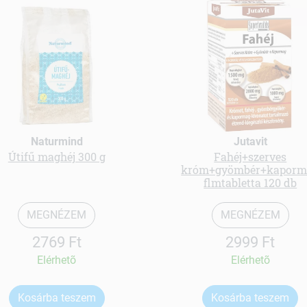
Naturmind
Jutavit
Útifű maghéj 300 g
Fahéj+szerves
króm+gyömbér+kaporm
flmtabletta 120 db
MEGNÉZEM
MEGNÉZEM
2769 Ft
2999 Ft
Elérhetõ
Elérhetõ
Kosárba teszem
Kosárba teszem