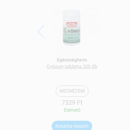
Egészségfarm
Gyöngy tabletta 200 db
MEGNÉZEM
7329 Ft
Elérhetõ
Kosárba teszem