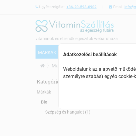
Ügyfélszolgálat:
+36-20-593-0902
Email:
info@v
vitaminok és étrendkiegészítők webáruháza
MÁRKÁK
VITAMINOK
CSONTERŐSÍTÉS
Adatkezelési beállítások
Márkák
Bio
Weboldalunk az alapvető működésh
személyre szabás) egyéb cookie-k
Bio
Kategóriák:
Márkák
Bio
Szépség és hangulat (1)