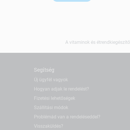
A vitaminok és étrendkiegészítő
Segítség
Új ügyfél vagyok
Hogyan adjak le rendelést?
Fizetési lehetőségek
Szállítási módok
Problémád van a rendeléseddel?
Visszaküldés?