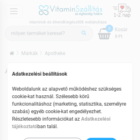
menu
vitaminok és étrendkiegészítők webáruháza
Termék
0
Kosár
keresés
0 Ft
Márkák
Apotheke
Apotheke termékek
Adatkezelési beállítások
Weboldalunk az alapvető működéshez szükséges
cookie-kat használ. Szélesebb körű
funkcionalitáshoz (marketing, statisztika, személyre
szabás) egyéb cookie-kat engedélyezhet.
Részletesebb információkat az
Adatkezelési
tájékoztató
ban talál.