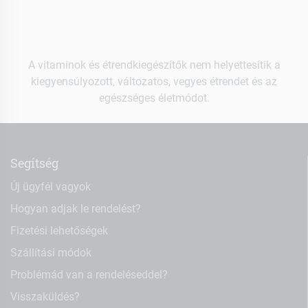
A vitaminok és étrendkiegészítők nem helyettesítik a
kiegyensúlyozott, változatos, vegyes étrendet és az
egészséges életmódot.
Segítség
Új ügyfél vagyok
Hogyan adjak le rendelést?
Fizetési lehetőségek
Szállítási módok
Problémád van a rendeléseddel?
Visszaküldés?