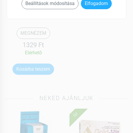
Apotheke
Beállítások módosítása
Elfogadom
Tea torokra és
mandulára 20x1,5g 30 g
MEGNÉZEM
1329 Ft
Elérhetõ
Kosárba teszem
NEKED AJÁNLJUK
ÚJ