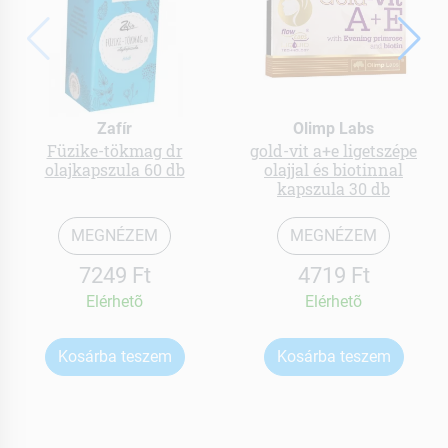
Zafír
Olimp Labs
Füzike-tökmag dr
gold-vit a+e ligetszépe
olajkapszula 60 db
olajjal és biotinnal
kapszula 30 db
MEGNÉZEM
MEGNÉZEM
7249 Ft
4719 Ft
Elérhetõ
Elérhetõ
Kosárba teszem
Kosárba teszem