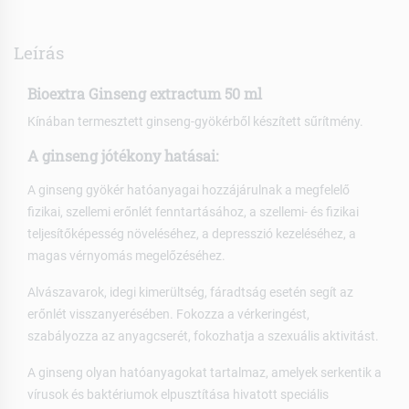
Leírás
Bioextra Ginseng extractum 50 ml
Kínában termesztett ginseng-gyökérből készített sűrítmény.
A ginseng jótékony hatásai:
A ginseng gyökér hatóanyagai hozzájárulnak a megfelelő
fizikai, szellemi erőnlét fenntartásához, a szellemi- és fizikai
teljesítőképesség növeléséhez, a depresszió kezeléséhez, a
magas vérnyomás megelőzéséhez.
Alvászavarok, idegi kimerültség, fáradtság esetén segít az
erőnlét visszanyerésében. Fokozza a vérkeringést,
szabályozza az anyagcserét, fokozhatja a szexuális aktivitást.
A ginseng olyan hatóanyagokat tartalmaz, amelyek serkentik a
vírusok és baktériumok elpusztítása hivatott speciális