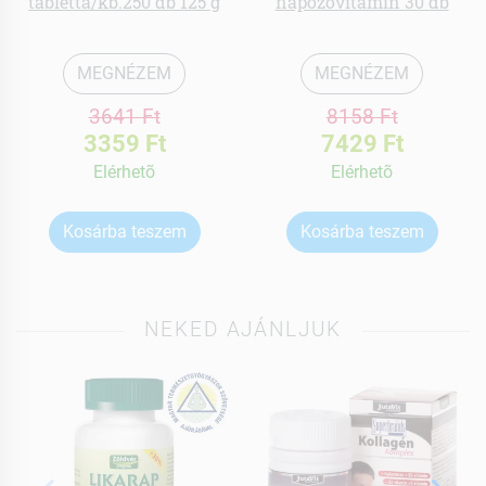
tabletta/kb.250 db 125 g
napozóvitamin 30 db
MEGNÉZEM
MEGNÉZEM
3641 Ft
8158 Ft
3359 Ft
7429 Ft
Elérhetõ
Elérhetõ
Kosárba teszem
Kosárba teszem
NEKED AJÁNLJUK