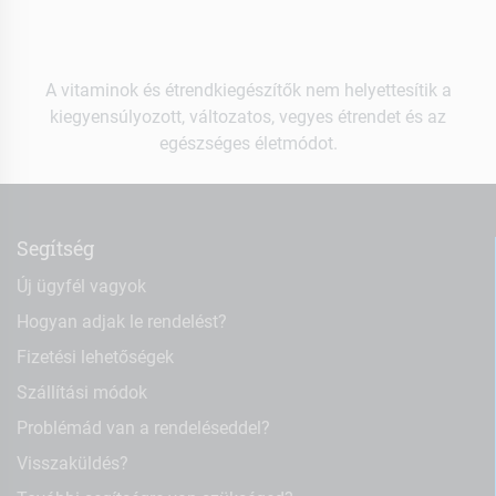
A vitaminok és étrendkiegészítők nem helyettesítik a
kiegyensúlyozott, változatos, vegyes étrendet és az
egészséges életmódot.
Segítség
Új ügyfél vagyok
Hogyan adjak le rendelést?
Fizetési lehetőségek
Szállítási módok
Problémád van a rendeléseddel?
Visszaküldés?