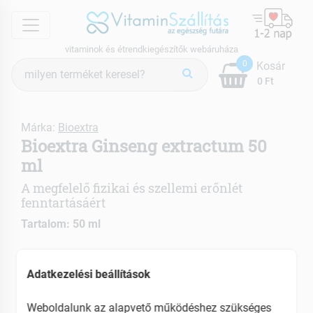
menu
vitaminok és étrendkiegészítők webáruháza
Termék
0
Kosár
keresés
0 Ft
Márka:
Bioextra
Bioextra Ginseng extractum 50
ml
A megfelelő fizikai és szellemi erőnlét
fenntartásáért
Tartalom: 50 ml
Növeli a teljesítőképességet
Antidepresszáns hatású
Adatkezelési beállítások
Csökkenti a vérnyomást
Weboldalunk az alapvető működéshez szükséges