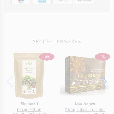
AKCIÓS TERMÉKEK
-8%
-9%
Bio menü
Naturtanya
bio spirulina
Olimp labs beta solar