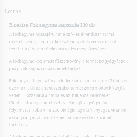
Leírás
Bioextra Fokhagyma kapszula 100 db
A fokhagyma hozzájárulhat a szív- és érrendszer normál
működéséhez, a normál koleszterinszint és vércukorszint
fenntartásához, az érelmeszesedés megelőzéséhez.
A fokhagyma közismert fűszernövény, a természetgyógyászok
pedig valóságos csodaszernek tartják.
Fokhagyma fogyasztása mindenkinek ajánlható, de különösen
azoknak, akik az érrendszerüket természetes módon kívánják
védeni. Hozzájárul a nátha és az influenza kellemetlen
tüneteinek megszüntetéséhez, elősegíti a gyógyulás
folyamatát. Több mint 200 biológiailag aktív anyagot, vitamint,
ásványi anyagot, nyomelemet, aminosavat és enzimet
tartalmaz.