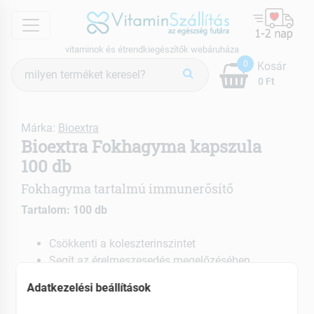
menu
vitaminok és étrendkiegészítők webáruháza
Termék
0
Kosár
keresés
0 Ft
Márka:
Bioextra
Bioextra Fokhagyma kapszula
100 db
Fokhagyma tartalmú immunerősítő
Tartalom: 100 db
Csökkenti a koleszterinszintet
Segít az érelmeszesedés megelőzésében
Hozzájárul a betegségek megelőzéséhez
Adatkezelési beállítások
EAN: 5997367702645