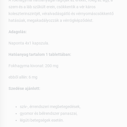
A fokhagyma hatóanyagai tágítják az ereket, főleg az agy, a
szem és a láb szűkült erein, csökkentik a vér káros
koleszterinszintjét, véralvadásgátló és vérnyomáscsökkentő
hatásúak, megakadályozzák a vérrögképződést.
Adagolás:
Naponta 4x1 kapszula.
Hatóanyag tartalom 1 tablettában:
Fokhagyma kivonat: 200 mg
ebből alliin: 6 mg
Szedése ajánlott:
szív-, érrendszeri megbetegedések,
gyomor és bélrendszer panaszai,
légúti betegségek esetén.