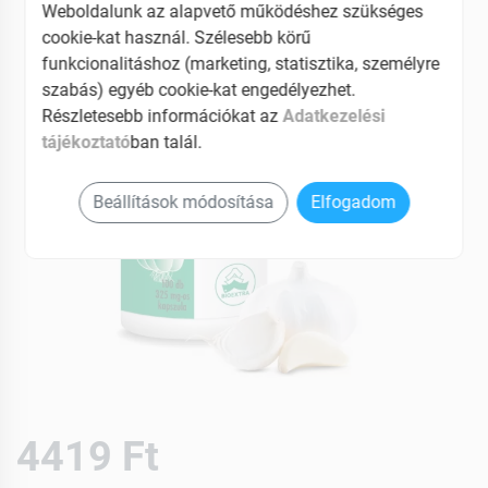
Weboldalunk az alapvető működéshez szükséges
cookie-kat használ. Szélesebb körű
funkcionalitáshoz (marketing, statisztika, személyre
szabás) egyéb cookie-kat engedélyezhet.
Részletesebb információkat az
Adatkezelési
tájékoztató
ban talál.
Beállítások módosítása
Elfogadom
4419 Ft