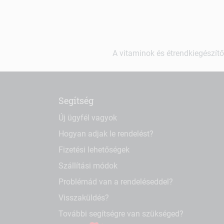
A vitaminok és étrendkiegészítő
Segítség
Új ügyfél vagyok
Hogyan adjak le rendelést?
Fizetési lehetőségek
Szállítási módok
Problémád van a rendeléseddel?
Visszaküldés?
További segítségre van szükséged?