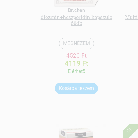
Dr.chen
diozmin+heszperidin kapszula
Multi
60db
MEGNÉZEM
4520 Ft
4119 Ft
Elérhetõ
Kosárba teszem
ÚJ