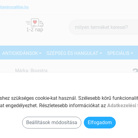
itaminszallitas.hu
Termék
keresés
ANTIOXIDÁNSOK
SZÉPSÉG ÉS HANGULAT
SPECIÁLIS
3
Márka:
Bioextra
Bioextra Csalán cseppek 50 ml
27
Az ízületek normál működéséért
Tartalom: 50 ml
ez szükséges cookie-kat használ. Szélesebb körű funkcionalitá
Ké
at engedélyezhet. Részletesebb információkat az
Adatkezelési 
El
Prosztata problémák kezelésére
Segíti a megfelelő méregtelenítést
Beállítások módosítása
Elfogadom
Hozzájárul a porcok egészségéhez