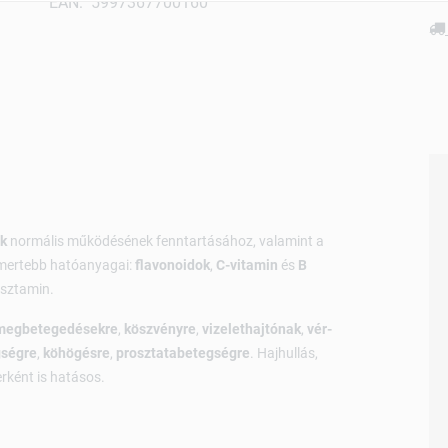
EAN: 5997367700160
ek
normális működésének fenntartásához, valamint a
mertebb hatóanyagai:
flavonoidok
,
C-vitamin
és
B
isztamin.
megbetegedésekre
,
köszvényre
,
vizelethajtónak
,
vér-
gségre
,
köhögésre
,
prosztatabetegségre
. Hajhullás,
rként is hatásos.