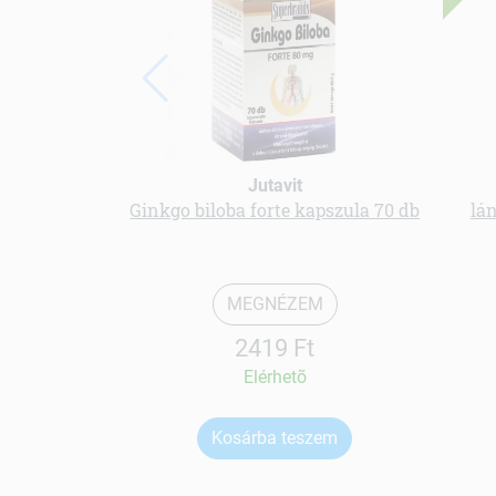
Jutavit
Ginkgo biloba forte kapszula 70 db
lán
MEGNÉZEM
2419 Ft
Elérhetõ
Kosárba teszem