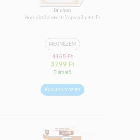
Dr.chen
Homoktövis+q10 kapszula 30 db
Menü kender
MEGNÉZEM
4165 Ft
3799 Ft
Elérhetõ
Kosárba teszem
Ko