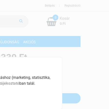
Belépés
Regisztráció
0
Kosár
0 Ft
ÚJDONSÁG
AKCIÓS
339 Ft
% ÁFÁ-val , [66780 Ft/l]
shoz (marketing, statisztika,
szletinformáció:
tájékoztató
ban talál.
fogyott
Értesítést kérek, ha beérkezik