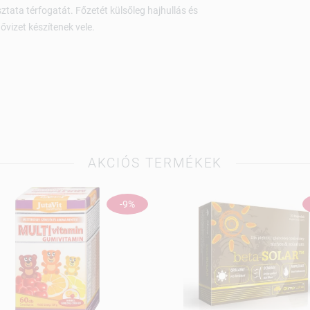
sztata térfogatát. Főzetét külsőleg hajhullás és
ővizet készítenek vele.
AKCIÓS TERMÉKEK
-9%