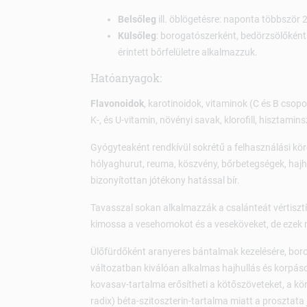
Belsőleg
ill. öblögetésre: naponta többször 
Külsőleg
: borogatószerként, bedörzsölőként
érintett bőrfelületre alkalmazzuk.
Hatóanyagok:
Flavonoidok
, karotinoidok, vitaminok (C és B csopor
K-, és U-vitamin, növényi savak, klorofill, hisztam
Gyógyteaként rendkívül sokrétű a felhasználási köre,
hólyaghurut, reuma, köszvény, bőrbetegségek, hajh
bizonyítottan jótékony hatással bír.
Tavasszal sokan alkalmazzák a csalánteát vértisztít
kimossa a vesehomokot és a veseköveket, de ezek m
Ülőfürdőként aranyeres bántalmak kezelésére, bor
változatban kiválóan alkalmas hajhullás és korpás
kovasav-tartalma erősítheti a kötőszöveteket, a k
radix) béta-szitoszterin-tartalma miatt a prosztat