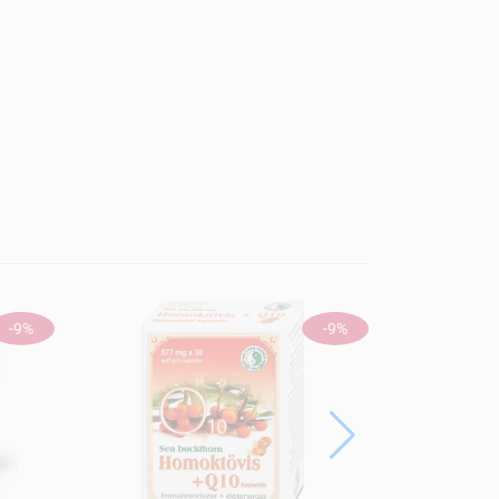
-9%
-9%