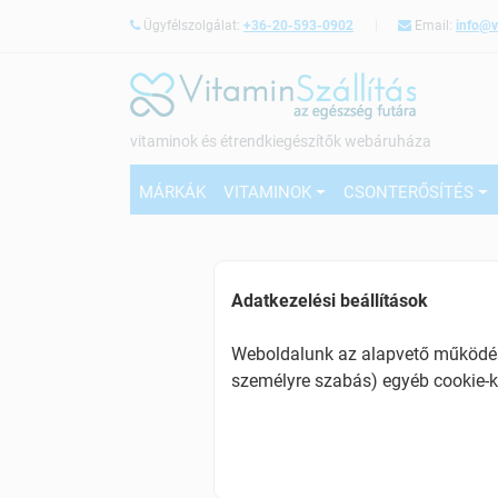
Ügyfélszolgálat:
+36-20-593-0902
Email:
info@v
vitaminok és étrendkiegészítők webáruháza
MÁRKÁK
VITAMINOK
CSONTERŐSÍTÉS
Adatkezelési beállítások
Weboldalunk az alapvető működésh
személyre szabás) egyéb cookie-k