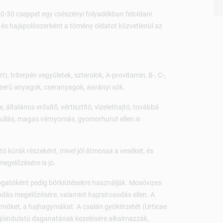
20-30 cseppet egy csészényi folyadékban feloldani.
 és hajápolószerként a tömény oldatot közvetlenül az
t), triterpén vegyületek, szterolok, A-provitamin, B-, C-,
inszerű anyagok, cseranyagok, ásványi sók.
 általános erősítő, vértisztító, vizelethajtó, továbbá
ullás, magas vérnyomás, gyomorhurut ellen is
ó kúrák részeként, mivel jól átmossa a veséket, és
egelőzésére is jó.
ogatóként pedig bőrkiütésekre használják. Mosóvizes
odás megelőzésére, valamint hajzsírosodás ellen. A
örmöket, a hajhagymákat. A csalán gyökérzetét (Urticae
a jóindulatú daganatának kezelésére alkalmazzák,