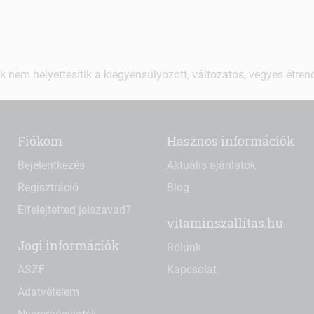
k nem helyettesítik a kiegyensúlyozott, változatos, vegyes étre
Fiókom
Hasznos információk
Bejelentkezés
Aktuális ajánlatok
Regisztráció
Blog
Elfelejtetted jelszavad?
vitaminszallitas.hu
Jogi információk
Rólunk
ÁSZF
Kapcsolat
Adatvételem