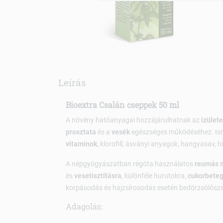
Leírás
Bioextra Csalán cseppek 50 ml
A növény hatóanyagai hozzájárulhatnak az
izület
prosztata
és a
vesék
egészséges működéséhez. Is
vitaminok
, klorofill, ásványi anyagok, hangyasav, h
A népgyógyászatban régóta használatos
reumás 
és
vesetisztításra
, különféle hurutokra,
cukorbete
korpásodás és hajzsírosodás esetén bedörzsölősze
Adagolás: