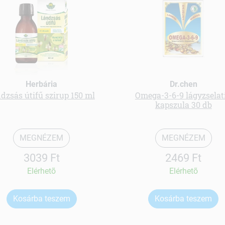
Herbária
Dr.chen
dzsás útifű szirup 150 ml
Omega-3-6-9 lágyzselat
kapszula 30 db
MEGNÉZEM
MEGNÉZEM
3039 Ft
2469 Ft
Elérhetõ
Elérhetõ
Kosárba teszem
Kosárba teszem