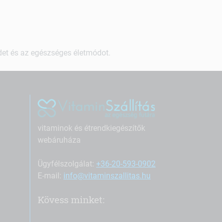
ndet és az egészséges életmódot.
vitaminok és étrendkiegészítők
webáruháza
Ügyfélszolgálat:
+36-20-593-0902
E-mail:
info@vitaminszallitas.hu
Kövess minket: