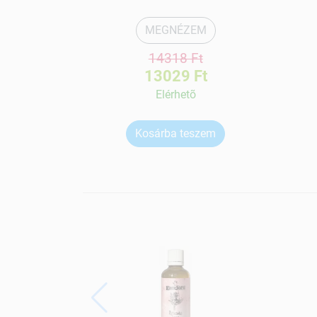
MEGNÉZEM
14318 Ft
13029 Ft
Elérhetõ
Kosárba teszem