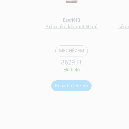
Ezerjófű
Articsóka kivonat 50 ml
Lika
MEGNÉZEM
3629 Ft
Elérhetõ
Kosárba teszem