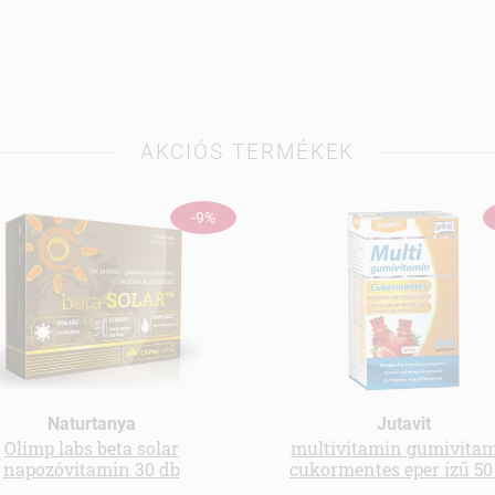
AKCIÓS TERMÉKEK
-9%
Naturtanya
Jutavit
Olimp labs beta solar
multivitamin gumivita
napozóvitamin 30 db
cukormentes eper ízű 50