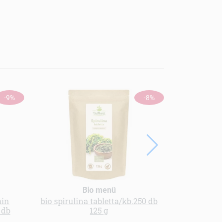
-9%
-8%
Bio menü
min
bio spirulina tabletta/kb.250 db
Homoktövis
 db
125 g