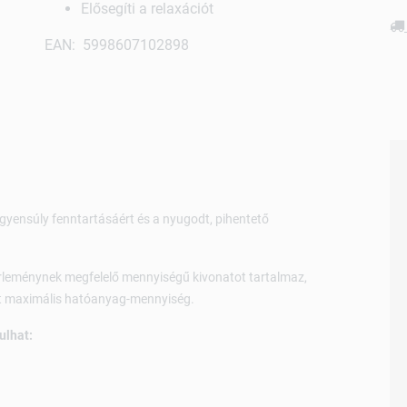
Elősegíti a relaxációt
EAN: 5998607102898
egyensúly fenntartásáért és a nyugodt, pihentető
rleménynek megfelelő mennyiségű kivonatot tartalmaz,
lt maximális hatóanyag-mennyiség.
ulhat: