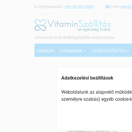
Ügyfélszolgálat:
+36-20-593-0902
Email:
info@v
vitaminok és étrendkiegészítők webáruháza
MÁRKÁK
VITAMINOK
CSONTERŐSÍTÉS
Adatkezelési beállítások
Weboldalunk az alapvető működésh
személyre szabás) egyéb cookie-k