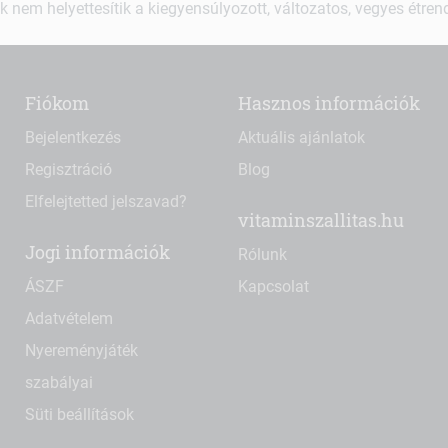
k nem helyettesítik a kiegyensúlyozott, változatos, vegyes étre
Fiókom
Hasznos információk
Bejelentkezés
Aktuális ajánlatok
Regisztráció
Blog
Elfelejtetted jelszavad?
vitaminszallitas.hu
Jogi információk
Rólunk
ÁSZF
Kapcsolat
Adatvételem
Nyereményjáték
szabályai
Süti beállítások