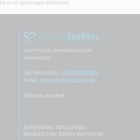
ndet és az egészséges életmódot.
vitaminok és étrendkiegészítők
webáruháza
Ügyfélszolgálat:
+36-20-593-0902
E-mail:
info@vitaminszallitas.hu
Kövess minket:
Kényelmes, biztonságos
bankkártyás fizetés Barionnal