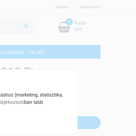
Belépés
Regisztráció
0
Kosár
0 Ft
ÚJDONSÁG
AKCIÓS
019 Ft
% ÁFÁ-val , [67 Ft/db]
shoz (marketing, statisztika,
szletinformáció:
tájékoztató
ban talál.
fogyott
Értesítést kérek, ha beérkezik