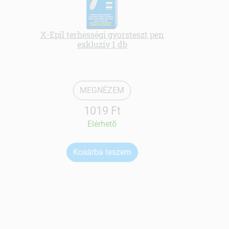
X-Epil terhességi gyorsteszt pen
exkluzív 1 db
Szerves sze
MEGNÉZEM
1019 Ft
Elérhetõ
Kosárba teszem
Ko