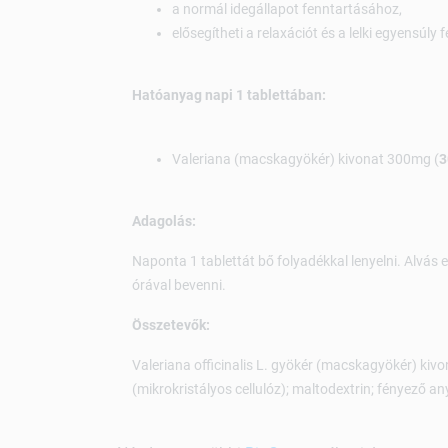
a normál idegállapot fenntartásához,
elősegítheti a relaxációt és a lelki egyensúly 
Hatóanyag napi 1 tablettában:
Valeriana (macskagyökér) kivonat 300mg (
3
Adagolás:
Naponta 1 tablettát bő folyadékkal lenyelni. Alvás e
órával bevenni.
Összetevők:
Valeriana officinalis L. gyökér (macskagyökér) kiv
(mikrokristályos cellulóz); maltodextrin; fényező a