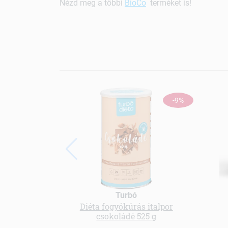
Nézd meg a többi
BioCo
terméket is!
-9%
Turbó
Diéta fogyókúrás italpor
csokoládé 525 g