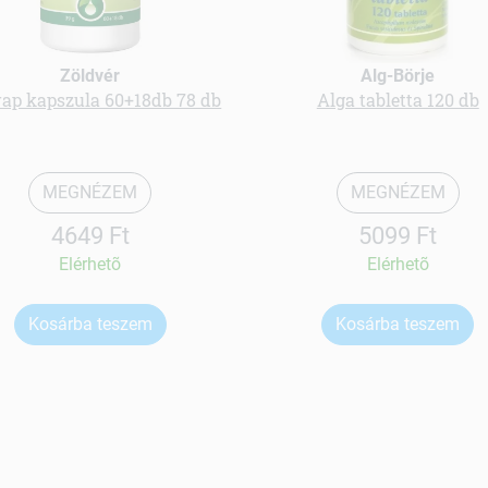
Zöldvér
Alg-Börje
rap kapszula 60+18db 78 db
Alga tabletta 120 db
MEGNÉZEM
MEGNÉZEM
4649 Ft
5099 Ft
Elérhetõ
Elérhetõ
Kosárba teszem
Kosárba teszem