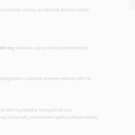
fenntartását stressz, és túlterhelt életmód esetén.
000 mg
Valeriana száraz növényi őrleménynek)
lősegítésére a tablettát érdemes lefekvés előtt fél
onat 300 mg/tabletta; tömegnövelő szer
nyag (zsírsavak); csomósodást gátló (szilícium-dioxid)