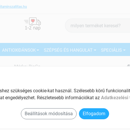
itaminszallitas.hu
Termék
keresés
ANTIOXIDÁNSOK
SZÉPSÉG ÉS HANGULAT
SPECIÁLIS
4
Márka:
BioCo
BioCo Valeriana max kapszula
60 db
27
A pihentető alvásért
ez szükséges cookie-kat használ. Szélesebb körű funkcionalitá
Ké
at engedélyezhet. Részletesebb információkat az
Adatkezelési 
Tartalom: 60 db
El
Stresszoldó hatású
Beállítások módosítása
Elfogadom
Hozzájárul a normál idegállapot
fenntartásához