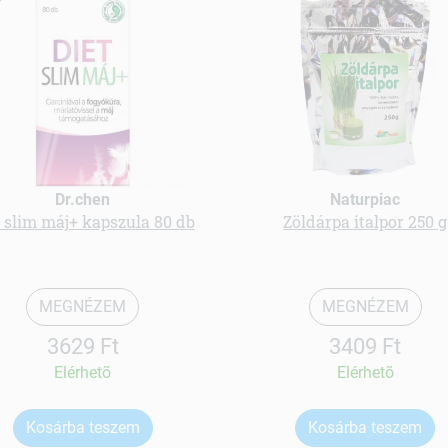
Dr.chen
Naturpiac
t slim máj+ kapszula 80 db
Zöldárpa italpor 250 g
MEGNÉZEM
MEGNÉZEM
3629 Ft
3409 Ft
Elérhetõ
Elérhetõ
Kosárba teszem
Kosárba teszem