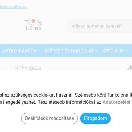
itaminszallitas.hu
Termék
keresés
ANTIOXIDÁNSOK
SZÉPSÉG ÉS HANGULAT
SPECIÁLIS
4
Márka:
BioCo
BioCo Szerves magnézium stop
b6-vitamin 90 db
27
Magnézium hiány pótlására
ez szükséges cookie-kat használ. Szélesebb körű funkcionalitá
Ké
Tartalom: 90 db
at engedélyezhet. Részletesebb információkat az
Adatkezelési 
El
Hozzájárul az idegrendszer megfelelő
Am
Beállítások módosítása
Elfogadom
működéséhez
a v
Energetizáló hatású