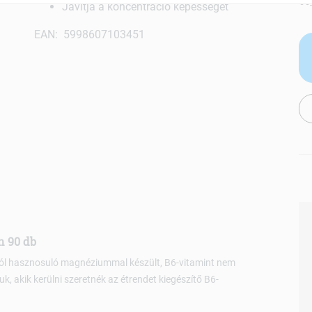
Javítja a koncentráció képességét
EAN: 5998607103451
n 90 db
jól hasznosuló magnéziummal készült, B6-vitamint nem
, akik kerülni szeretnék az étrendet kiegészítő B6-