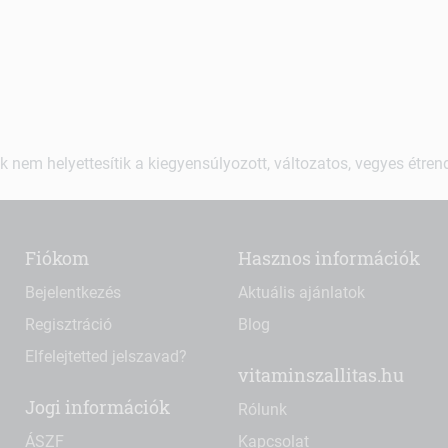
k nem helyettesítik a kiegyensúlyozott, változatos, vegyes étre
Fiókom
Hasznos információk
Bejelentkezés
Aktuális ajánlatok
Regisztráció
Blog
Elfelejtetted jelszavad?
vitaminszallitas.hu
Jogi információk
Rólunk
ÁSZF
Kapcsolat