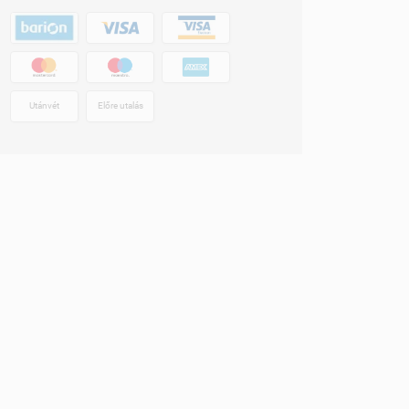
Utánvét
Előre utalás