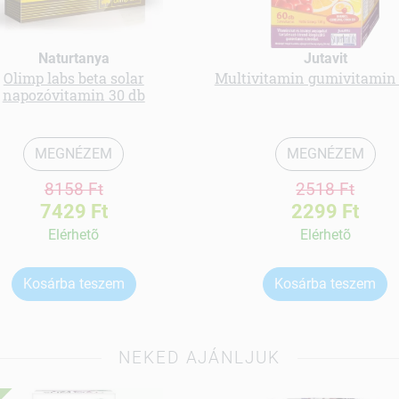
Naturtanya
Jutavit
Olimp labs beta solar
Multivitamin gumivitamin
napozóvitamin 30 db
MEGNÉZEM
MEGNÉZEM
8158 Ft
2518 Ft
7429 Ft
2299 Ft
Elérhetõ
Elérhetõ
Kosárba teszem
Kosárba teszem
NEKED AJÁNLJUK