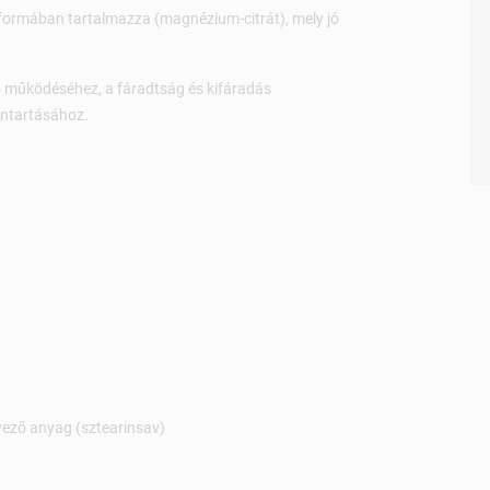
formában tartalmazza (magnézium-citrát), mely jó
 működéséhez, a fáradtság és kifáradás
nntartásához.
yező anyag (sztearinsav)