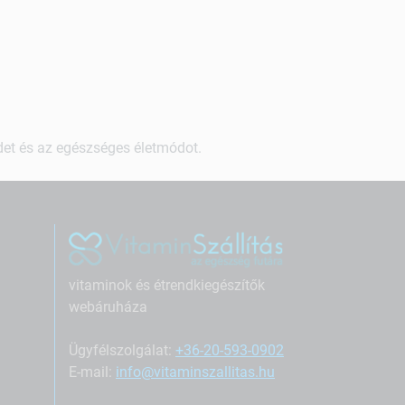
ndet és az egészséges életmódot.
vitaminok és étrendkiegészítők
webáruháza
Ügyfélszolgálat:
+36-20-593-0902
E-mail:
info@vitaminszallitas.hu