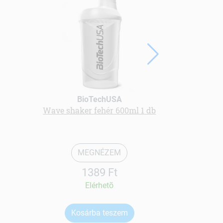
BioTechUSA
Wave shaker fehér 600ml 1 db
Prostam
MEGNÉZEM
1389 Ft
Elérhetõ
Kosárba teszem
Ko