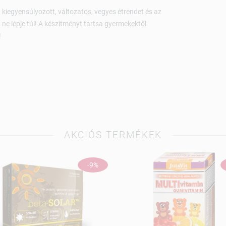
 kiegyensúlyozott, változatos, vegyes étrendet és az
ne lépje túl! A készítményt tartsa gyermekektől
!
AKCIÓS TERMÉKEK
-9%