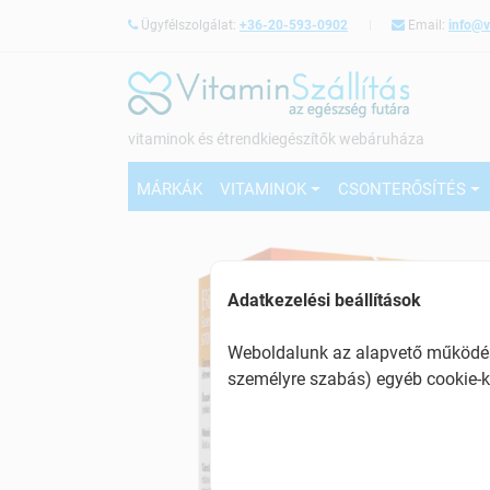
Ügyfélszolgálat:
+36-20-593-0902
Email:
info@v
vitaminok és étrendkiegészítők webáruháza
MÁRKÁK
VITAMINOK
CSONTERŐSÍTÉS
Adatkezelési beállítások
Weboldalunk az alapvető működésh
személyre szabás) egyéb cookie-k