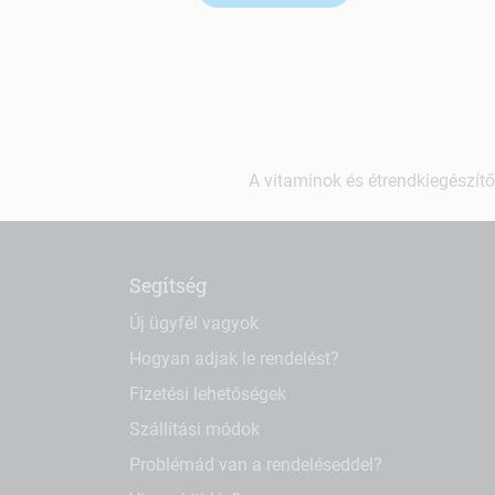
A vitaminok és étrendkiegészítő
Segítség
Új ügyfél vagyok
Hogyan adjak le rendelést?
Fizetési lehetőségek
Szállítási módok
Problémád van a rendeléseddel?