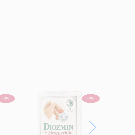
-9%
-9%