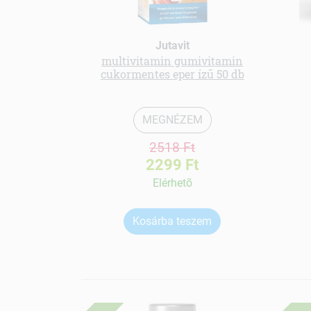
Jutavit
multivitamin gumivitamin
cukormentes eper ízű 50 db
MEGNÉZEM
2518 Ft
2299 Ft
Elérhetõ
Kosárba teszem