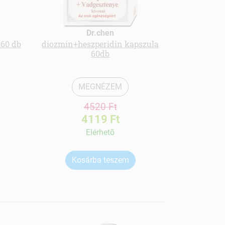
Dr.chen
 60 db
diozmin+heszperidin kapszula
kollagén i
60db
MEGNÉZEM
4520 Ft
4119 Ft
Elérhetõ
Kosárba teszem
Ko