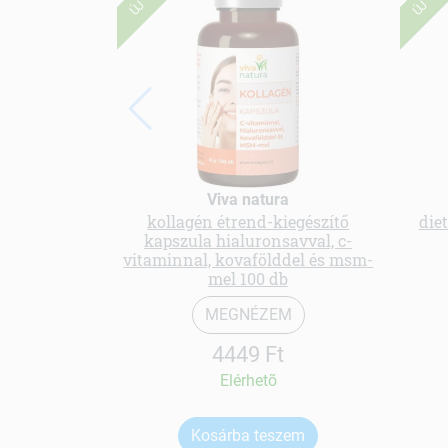
ÚJ
ÚJ
Viva natura
kollagén étrend-kiegészítő
die
kapszula hialuronsavval, c-
vitaminnal, kovafölddel és msm-
mel 100 db
MEGNÉZEM
4449 Ft
Elérhetõ
Kosárba teszem