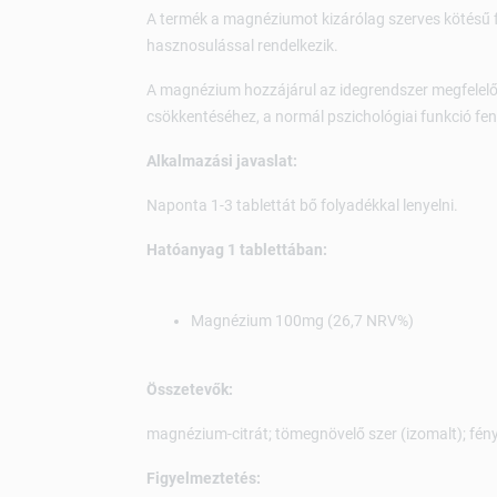
A termék a magnéziumot kizárólag szerves kötésű 
hasznosulással rendelkezik.
A magnézium hozzájárul az idegrendszer megfelelő
csökkentéséhez, a normál pszichológiai funkció fe
Alkalmazási javaslat:
Naponta 1-3 tablettát bő folyadékkal lenyelni.
Hatóanyag 1 tablettában:
Magnézium 100mg (26,7 NRV%)
Összetevők:
magnézium-citrát; tömegnövelő szer (izomalt); fén
Figyelmeztetés: