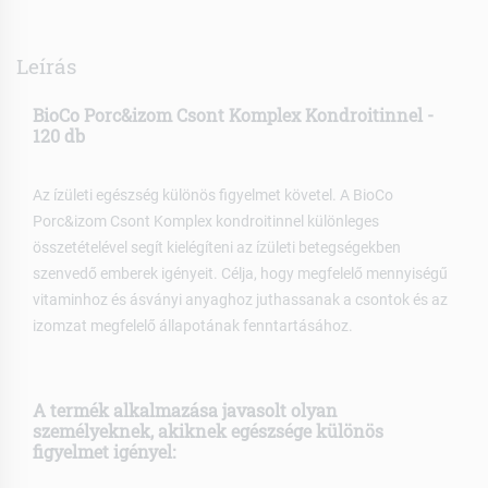
Leírás
BioCo Porc&izom Csont Komplex Kondroitinnel -
120 db
Az ízületi egészség különös figyelmet követel. A BioCo
Porc&izom Csont Komplex kondroitinnel különleges
összetételével segít kielégíteni az ízületi betegségekben
szenvedő emberek igényeit. Célja, hogy megfelelő mennyiségű
vitaminhoz és ásványi anyaghoz juthassanak a csontok és az
izomzat megfelelő állapotának fenntartásához.
A termék alkalmazása javasolt olyan
személyeknek, akiknek egészsége különös
figyelmet igényel: