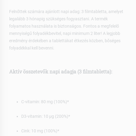
Felnőttek számára ajánlott napi adag: 3 filmtabletta, amelyet
legalább 3 hónapig szükséges fogyasztani. A termék
folyamatos használata is biztonságos. Fontos a megfelelő
mennyiségű folyadékbevitel, napi minimum 2 liter! A legjobb
eredmény érdekében a tablettákat étkezés közben, bőséges
folyadékkal kell bevenni.
Aktív összetevők napi adagja (3 filmtabletta):
C-vitamin: 80 mg (100%)*
D3-vitamin: 10 µg (200%)*
Cink: 10 mg (100%)*