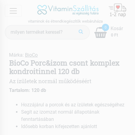
menu
vitaminok és étrendkiegészítők webáruháza
Termék
0
Kosár
keresés
0 Ft
Márka:
BioCo
BioCo Porc&izom csont komplex
kondroitinnel 120 db
Az ízületek normál működéséért
Tartalom: 120 db
Hozzájárul a porcok és az ízületek egészségéhez
Segít az izomzat normál állapotának
fenntartásában
Idősebb korban kifejezetten ajánlott