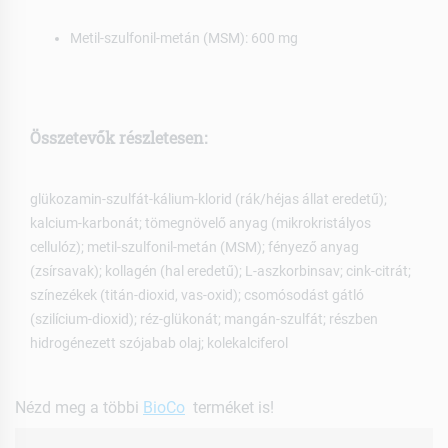
Metil-szulfonil-metán (MSM): 600 mg
Összetevők részletesen:
glükozamin-szulfát-kálium-klorid (rák/héjas állat eredetű);
kalcium-karbonát; tömegnövelő anyag (mikrokristályos
cellulóz); metil-szulfonil-metán (MSM); fényező anyag
(zsírsavak); kollagén (hal eredetű); L-aszkorbinsav; cink-citrát;
színezékek (titán-dioxid, vas-oxid); csomósodást gátló
(szilícium-dioxid); réz-glükonát; mangán-szulfát; részben
hidrogénezett szójabab olaj; kolekalciferol
Nézd meg a többi
BioCo
terméket is!