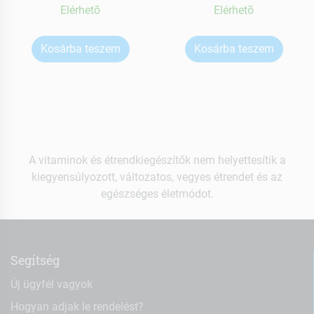
Elérhetõ
Elérhetõ
Kosárba teszem
Kosárba teszem
A vitaminok és étrendkiegészítők nem helyettesítik a
kiegyensúlyozott, változatos, vegyes étrendet és az
egészséges életmódot.
Segítség
Új ügyfél vagyok
Hogyan adjak le rendelést?