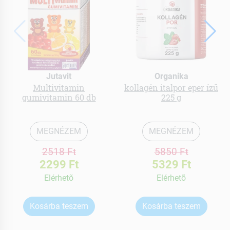
Jutavit
Organika
Multivitamin
kollagén italpor eper ízű
gumivitamin 60 db
225 g
MEGNÉZEM
MEGNÉZEM
2518 Ft
5850 Ft
2299 Ft
5329 Ft
Elérhetõ
Elérhetõ
Kosárba teszem
Kosárba teszem