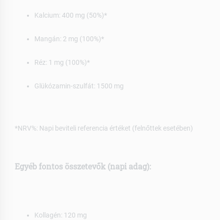
Kalcium: 400 mg (50%)*
Mangán: 2 mg (100%)*
Réz: 1 mg (100%)*
Glükózamin-szulfát: 1500 mg
*NRV%: Napi beviteli referencia értéket (felnőttek esetében)
Egyéb fontos összetevők (napi adag):
Kollagén: 120 mg