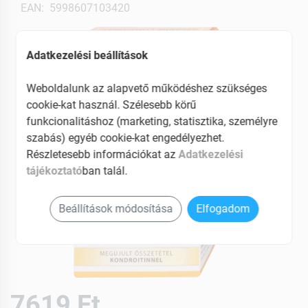
EAN: 5998607103420
Adatkezelési beállítások
Weboldalunk az alapvető működéshez szükséges
cookie-kat használ. Szélesebb körű
funkcionalitáshoz (marketing, statisztika, személyre
szabás) egyéb cookie-kat engedélyezhet.
Részletesebb információkat az
Adatkezelési
tájékoztató
ban talál.
Beállítások módosítása
Elfogadom
7619 Ft