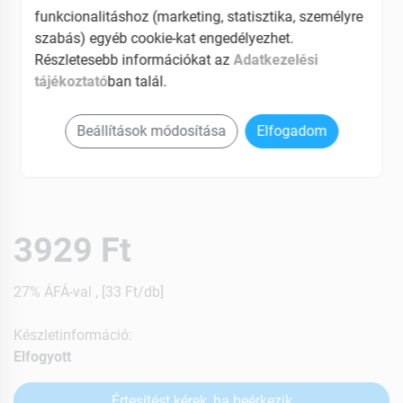
funkcionalitáshoz (marketing, statisztika, személyre
szabás) egyéb cookie-kat engedélyezhet.
Részletesebb információkat az
Adatkezelési
tájékoztató
ban talál.
Beállítások módosítása
Elfogadom
3929 Ft
27% ÁFÁ-val , [33 Ft/db]
Készletinformáció:
Elfogyott
Értesítést kérek, ha beérkezik