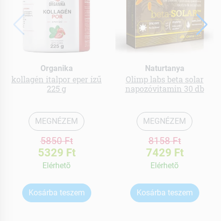
Organika
Naturtanya
kollagén italpor eper ízű
Olimp labs beta solar
225 g
napozóvitamin 30 db
MEGNÉZEM
MEGNÉZEM
5850 Ft
8158 Ft
5329 Ft
7429 Ft
Elérhetõ
Elérhetõ
Kosárba teszem
Kosárba teszem