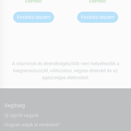
Elérhetõ
Elérhetõ
Kosárba teszem
Kosárba teszem
A vitaminok és étrendkiegészítők nem helyettesítik a
kiegyensúlyozott, változatos, vegyes étrendet és az
egészséges életmódot.
Segítség
Új ügyfél vagyok
Hogyan adjak le rendelést?