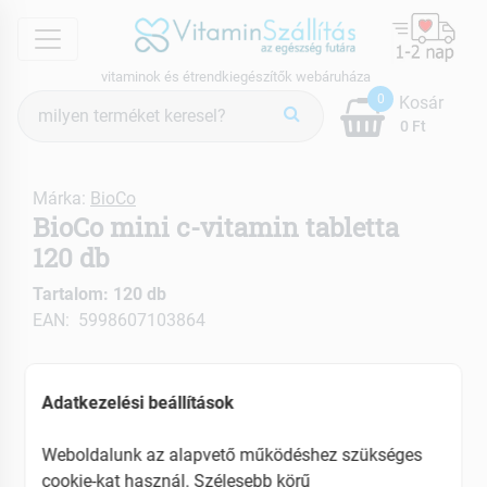
menu
vitaminok és étrendkiegészítők webáruháza
Termék
0
Kosár
keresés
0 Ft
Márka:
BioCo
BioCo mini c-vitamin tabletta
120 db
Tartalom: 120 db
EAN: 5998607103864
Adatkezelési beállítások
Weboldalunk az alapvető működéshez szükséges
cookie-kat használ. Szélesebb körű