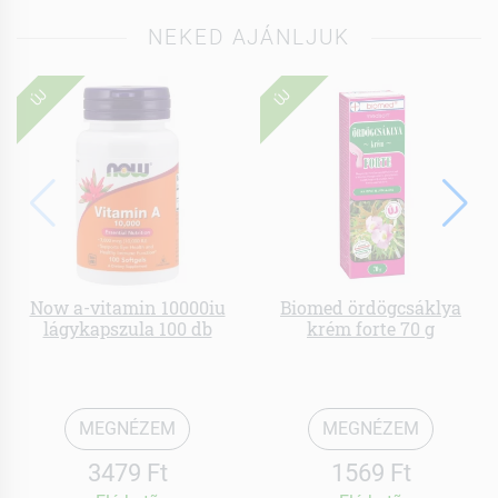
NEKED AJÁNLJUK
ÚJ
ÚJ
Now a-vitamin 10000iu
Biomed ördögcsáklya
lágykapszula 100 db
krém forte 70 g
MEGNÉZEM
MEGNÉZEM
3479 Ft
1569 Ft