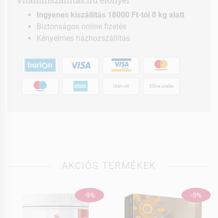
vitaminszallitas.hu előnyei
Ingyenes kiszállítás 18000 Ft-tól 8 kg alatt
Biztonságos online fizetés
Kényelmes házhozszállítás
Utánvét
Előre utalás
AKCIÓS TERMÉKEK
-9%
-9%