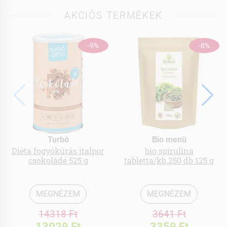
AKCIÓS TERMÉKEK
-9%
-8%
Turbó
Bio menü
Diéta fogyókúrás italpor
bio spirulina
csokoládé 525 g
tabletta/kb.250 db 125 g
MEGNÉZEM
MEGNÉZEM
14318 Ft
3641 Ft
13029 Ft
3359 Ft