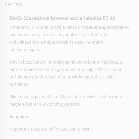
Leírás
BioCo Máriatövis kivonat extra tabletta 80 db
A máriatövis kivonat hozzájárulhat a máj és epe egészségének
megőrzéséhez, a toxikus anyagok szervezetből való
eltávolításához, a májszövetek és sejtek normális
regenerációjához.
A kolin hozzájárul a normál májműködés fenntartásához. A
termék tablettánként magas koncentrációjú, 80% szilimarin
tartalomra standardizált máriatövis kivonatot, és kolint
tartalmaz.
Alkalmazása javasolt a máj fokozott terhelése esetén (nem
megfelelő étrend, alkoholfogyasztás).
Adagolás:
Naponta 1 tablettát bő folyadékkal lenyelni.