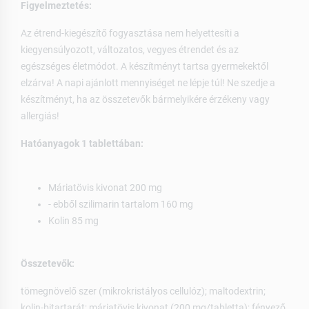
Figyelmeztetés:
Az étrend-kiegészítő fogyasztása nem helyettesíti a
kiegyensúlyozott, változatos, vegyes étrendet és az
egészséges életmódot. A készítményt tartsa gyermekektől
elzárva! A napi ajánlott mennyiséget ne lépje túl! Ne szedje a
készítményt, ha az összetevők bármelyikére érzékeny vagy
allergiás!
Hatóanyagok 1 tablettában:
Máriatövis kivonat 200 mg
- ebből szilimarin tartalom 160 mg
Kolin 85 mg
Összetevők:
tömegnövelő szer (mikrokristályos cellulóz); maltodextrin;
kolin-bitartarát; máriatövis kivonat (200 mg/tabletta); fényező