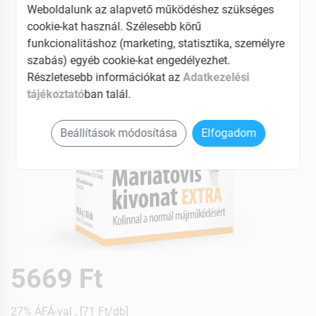
Weboldalunk az alapvető működéshez szükséges
cookie-kat használ. Szélesebb körű
funkcionalitáshoz (marketing, statisztika, személyre
szabás) egyéb cookie-kat engedélyezhet.
Részletesebb információkat az
Adatkezelési
tájékoztató
ban talál.
Beállítások módosítása
Elfogadom
5669 Ft
27% ÁFÁ-val , [71 Ft/db]