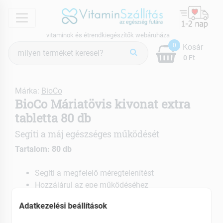
menu
vitaminok és étrendkiegészítők webáruháza
Termék
0
Kosár
keresés
0 Ft
Márka:
BioCo
BioCo Máriatövis kivonat extra
tabletta 80 db
Segíti a máj egészséges működését
Tartalom: 80 db
Segíti a megfelelő méregtelenítést
Hozzájárul az epe működéséhez
EAN: 5998607101921
Adatkezelési beállítások