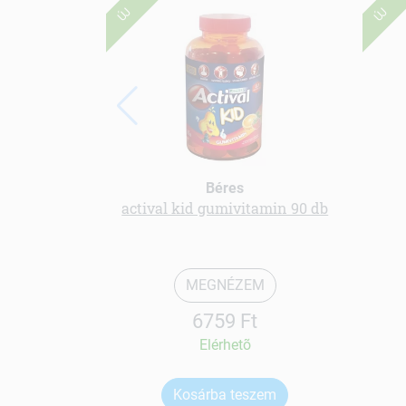
ÚJ
ÚJ
Béres
actival kid gumivitamin 90 db
MEGNÉZEM
6759 Ft
Elérhetõ
Kosárba teszem