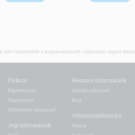
k nem helyettesítik a kiegyensúlyozott, változatos, vegyes étre
Fiókom
Hasznos információk
Bejelentkezés
Aktuális ajánlatok
Regisztráció
Blog
Elfelejtetted jelszavad?
vitaminszallitas.hu
Jogi információk
Rólunk