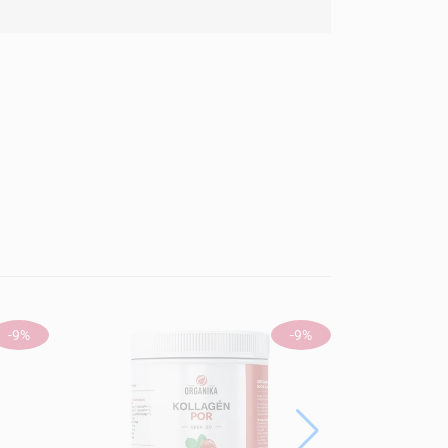
-9%
-9%