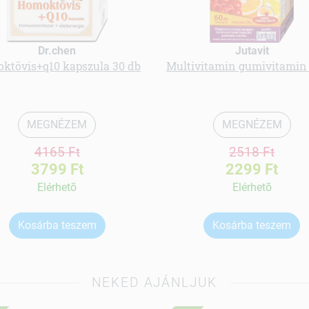
Dr.chen
Jutavit
ktövis+q10 kapszula 30 db
Multivitamin gumivitamin
MEGNÉZEM
MEGNÉZEM
4165 Ft
2518 Ft
3799 Ft
2299 Ft
Elérhetõ
Elérhetõ
Kosárba teszem
Kosárba teszem
NEKED AJÁNLJUK