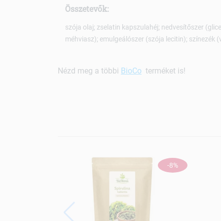
Összetevők:
szója olaj; zselatin kapszulahéj; nedvesítőszer (gli
méhviasz); emulgeálószer (szója lecitin); színezék (
Nézd meg a többi
BioCo
terméket is!
-8%