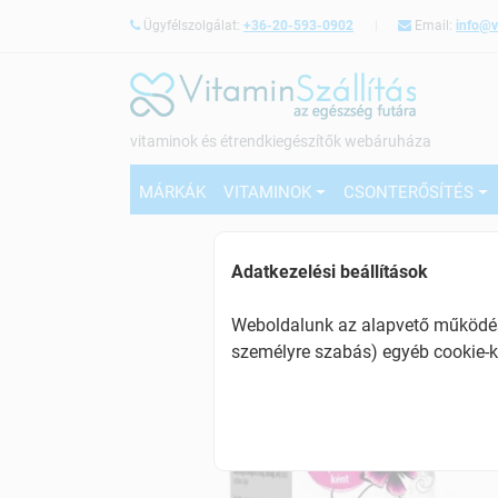
Ügyfélszolgálat:
+36-20-593-0902
Email:
info@v
vitaminok és étrendkiegészítők webáruháza
MÁRKÁK
VITAMINOK
CSONTERŐSÍTÉS
Adatkezelési beállítások
Weboldalunk az alapvető működésh
személyre szabás) egyéb cookie-k