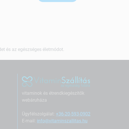
ndet és az egészséges életmódot.
vitaminok és étrendkiegészítők
webáruháza
Ügyfélszolgálat:
+36-20-593-0902
E-mail:
info@vitaminszallitas.hu