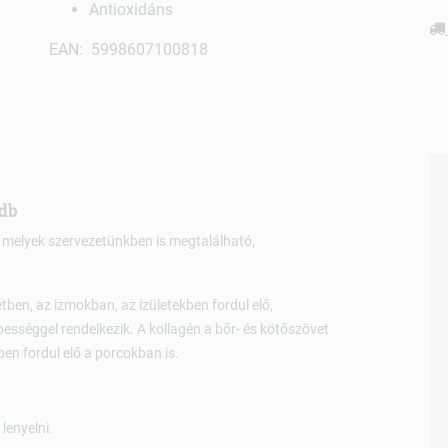
Antioxidáns
EAN: 5998607100818
 db
, melyek szervezetünkben is megtalálható,
ben, az izmokban, az ízületekben fordul elő,
ességgel rendelkezik. A kollagén a bőr- és kötőszövet
en fordul elő a porcokban is.
lenyelni.