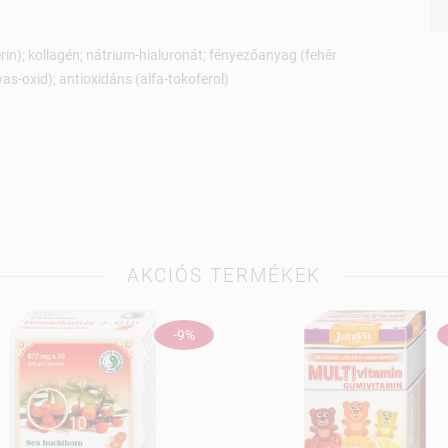
cerin); kollagén; nátrium-hialuronát; fényezőanyag (fehér
vas-oxid); antioxidáns (alfa-tokoferol)
AKCIÓS TERMÉKEK
-9%