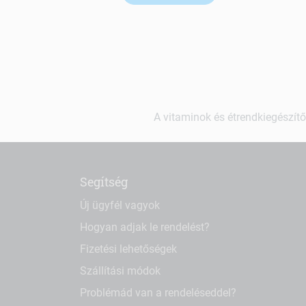
A vitaminok és étrendkiegészítő
Segítség
Új ügyfél vagyok
Hogyan adjak le rendelést?
Fizetési lehetőségek
Szállítási módok
Problémád van a rendeléseddel?