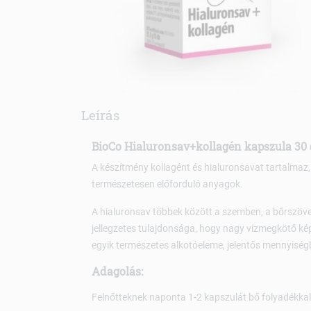
Leírás
BioCo Hialuronsav+kollagén kapszula 30
A készítmény kollagént és hialuronsavat tartalmaz
természetesen előforduló anyagok.
A hialuronsav többek között a szemben, a bőrszövet
jellegzetes tulajdonsága, hogy nagy vízmegkötő kép
egyik természetes alkotóeleme, jelentős mennyiségb
Adagolás:
Felnőtteknek naponta 1-2 kapszulát bő folyadékkal 