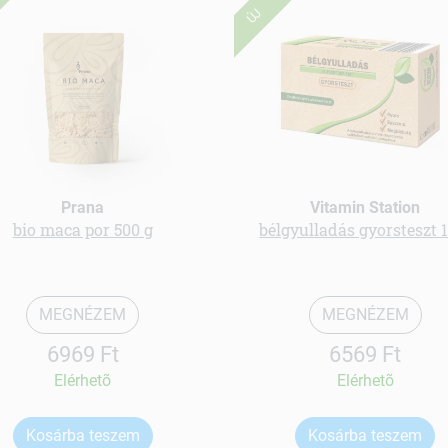
ÚJ
Prana
Vitamin Station
bio maca por 500 g
bélgyulladás gyorsteszt 
MEGNÉZEM
MEGNÉZEM
6969 Ft
6569 Ft
Elérhetõ
Elérhetõ
Kosárba teszem
Kosárba teszem