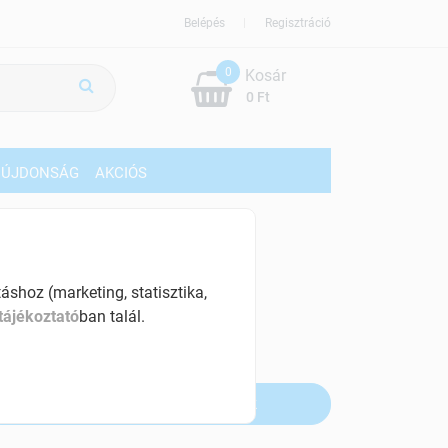
Belépés
Regisztráció
0
Kosár
0 Ft
ÚJDONSÁG
AKCIÓS
689 Ft
% ÁFÁ-val , [156 Ft/db]
shoz (marketing, statisztika,
tájékoztató
ban talál.
szletinformáció:
fogyott
Értesítést kérek, ha beérkezik