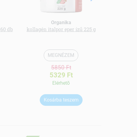
Organika
 60 db
kollagén italpor eper ízű 225 g
Menü kender
MEGNÉZEM
5850 Ft
5329 Ft
Elérhetõ
Kosárba teszem
Ko