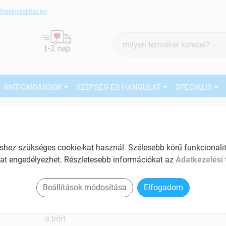
itaminszallitas.hu
Termék
keresés
ANTIOXIDÁNSOK
SZÉPSÉG ÉS HANGULAT
SPECIÁLIS
4
Márka:
BioCo
BioCo Hialuronsav+kollagén
kapszula 30 db
27
ez szükséges cookie-kat használ. Szélesebb körű funkcionalitá
A bőr szépségéért
at engedélyezhet. Részletesebb információkat az
Adatkezelési 
Ké
Tartalom: 30 db
El
Beállítások módosítása
Elfogadom
Hidratálja a bőrt
Teltebbé, puhábbá és rugalmasabbá teszi
a bőrt