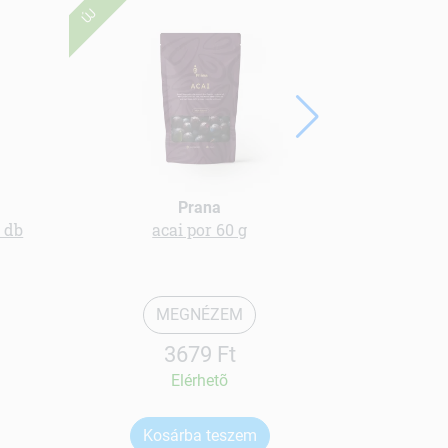
ÚJ
Prana
1 db
acai por 60 g
Spirulina 
MEGNÉZEM
3679 Ft
Elérhetõ
Kosárba teszem
Ko