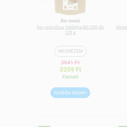
Bio menü
bio spirulina tabletta/kb.250 db
Homo
125 g
MEGNÉZEM
3641 Ft
3359 Ft
Elérhetõ
Kosárba teszem