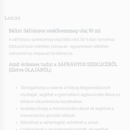
Leírás
Bálint Sáfrányos szeklicemmag-olaj 50 ml
A sáfrányos szeklicemag-olaj több mint 50 %-ban tartalmaz
többszörösen telítetlen zsírsavat - egyszeresen telítetlen
zsírsavból az olajsavat tartalmazza.
Amit érdemes tudni a SÁFRÁNYOS SZEKLICÉRŐL
(illetve OLAJÁRÓL):
Támogathatja a vese és a hólyag kiegyensúlyozott
munkáját, segíthet a gyermekkori ágybavizelés illetve az
időskori inkontinencia kezelésében.
Szabályozhatja a menstruációs ciklust és segítheti a
menstruációs görcsök oldását.
Élénkítheti a vérkeringést, erősítheti a szívet.
Csökkentheti a vér koleszterinszintjét, de segíthet