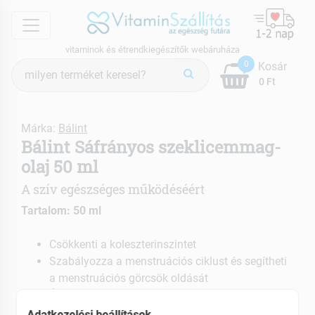
menu
vitaminok és étrendkiegészítők webáruháza
Termék
0
Kosár
keresés
0 Ft
Márka:
Bálint
Bálint Sáfrányos szeklicemmag-
olaj 50 ml
A szív egészséges működéséért
Tartalom: 50 ml
Csökkenti a koleszterinszintet
Szabályozza a menstruációs ciklust és segítheti
a menstruációs görcsök oldását
Élénkíti a vérkeringést
Adatkezelési beállítások