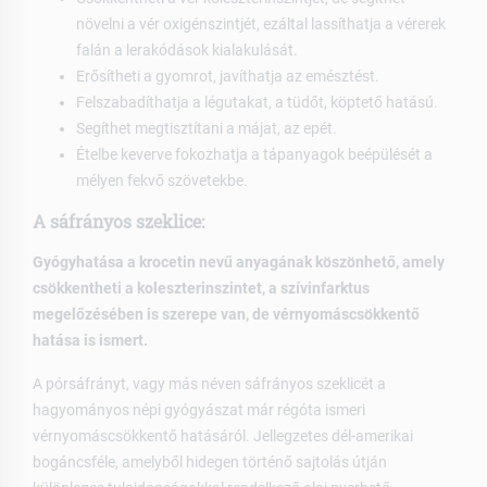
növelni a vér oxigénszintjét, ezáltal lassíthatja a vérerek
falán a lerakódások kialakulását.
Erősítheti a gyomrot, javíthatja az emésztést.
Felszabadíthatja a légutakat, a tüdőt, köptető hatású.
Segíthet megtisztítani a májat, az epét.
Ételbe keverve fokozhatja a tápanyagok beépülését a
mélyen fekvő szövetekbe.
A sáfrányos szeklice:
Gyógyhatása a krocetin nevű anyagának köszönhető, amely
csökkentheti a koleszterinszintet, a szívinfarktus
megelőzésében is szerepe van, de vérnyomáscsökkentő
hatása is ismert.
A pórsáfrányt, vagy más néven sáfrányos szeklicét a
hagyományos népi gyógyászat már régóta ismeri
vérnyomáscsökkentő hatásáról. Jellegzetes dél-amerikai
bogáncsféle, amelyből hidegen történő sajtolás útján