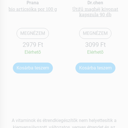
Prana
Dr.chen
bio articsóka por 100 g
Útifű maghéj kivonat
kapszula 90 db
MEGNÉZEM
MEGNÉZEM
2979 Ft
3099 Ft
Elérhetõ
Elérhetõ
Kosárba teszem
Kosárba teszem
A vitaminok és étrendkiegészítők nem helyettesítik a
kiegyensúlyozott, változatos, vegyes étrendet és az