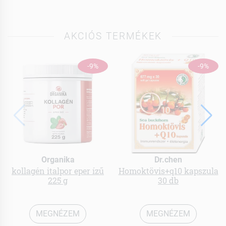
AKCIÓS TERMÉKEK
-9%
-9%
Organika
Dr.chen
kollagén italpor eper ízű
Homoktövis+q10 kapszula
225 g
30 db
MEGNÉZEM
MEGNÉZEM