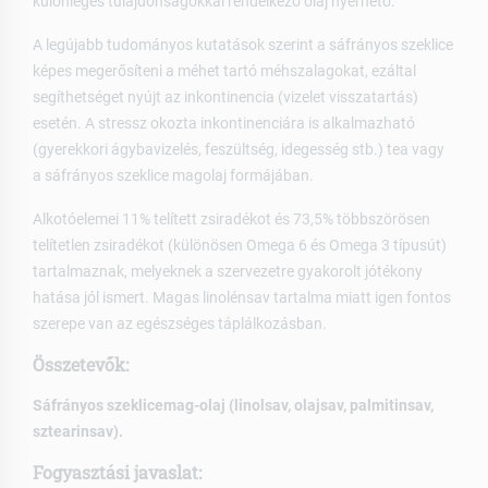
különleges tulajdonságokkal rendelkező olaj nyerhető.
A legújabb tudományos kutatások szerint a sáfrányos szeklice
képes megerősíteni a méhet tartó méhszalagokat, ezáltal
segíthetséget nyújt az inkontinencia (vizelet visszatartás)
esetén. A stressz okozta inkontinenciára is alkalmazható
(gyerekkori ágybavizelés, feszültség, idegesség stb.) tea vagy
a sáfrányos szeklice magolaj formájában.
Alkotóelemei 11% telített zsiradékot és 73,5% többszörösen
telítetlen zsiradékot (különösen Omega 6 és Omega 3 típusút)
tartalmaznak, melyeknek a szervezetre gyakorolt jótékony
hatása jól ismert. Magas linolénsav tartalma miatt igen fontos
szerepe van az egészséges táplálkozásban.
Összetevők:
Sáfrányos szeklicemag-olaj (linolsav, olajsav, palmitinsav,
sztearinsav).
Fogyasztási javaslat: