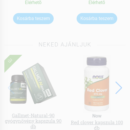
Elérhetõ
Elérhetõ
Kosárba teszem
Kosárba teszem
NEKED AJÁNLJUK
ÚJ
Gallmet-Natural-90
Now
gyógynövény kapszula 90
Red clover kapszula 100
db
db