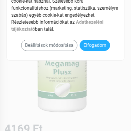
cookie-kat használ. Szélesebb körű
EAN: 5998219306493
funkcionalitáshoz (marketing, statisztika, személyre
szabás) egyéb cookie-kat engedélyezhet.
Részletesebb információkat az
Adatkezelési
tájékoztató
ban talál.
Beállítások módosítása
Elfogadom
4169 Ft