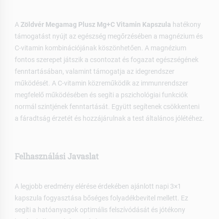
A
Zöldvér Megamag Plusz Mg+C Vitamin Kapszula
hatékony
támogatást nyújt az egészség megőrzésében a magnézium és
C-vitamin kombinációjának köszönhetően. A magnézium
fontos szerepet játszik a csontozat és fogazat egészségének
fenntartásában, valamint támogatja az idegrendszer
működését. A C-vitamin közreműködik az immunrendszer
megfelelő működésében és segíti a pszichológiai funkciók
normál szintjének fenntartását. Együtt segítenek csökkenteni
a fáradtság érzetét és hozzájárulnak a test általános jólétéhez.
Felhasználási Javaslat
A legjobb eredmény elérése érdekében ajánlott napi 3×1
kapszula fogyasztása bőséges folyadékbevitel mellett. Ez
segíti a hatóanyagok optimális felszívódását és jótékony