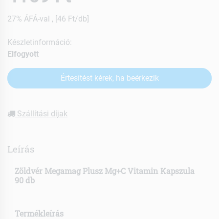
27% ÁFÁ-val , [46 Ft/db]
Készletinformáció:
Elfogyott
Értesítést kérek, ha beérkezik
Szállítási díjak
Leírás
Zöldvér Megamag Plusz Mg+C Vitamin Kapszula
90 db
Termékleírás