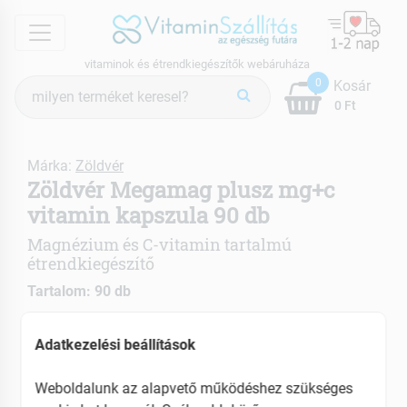
menu
vitaminok és étrendkiegészítők webáruháza
Termék
0
Kosár
keresés
0 Ft
Márka:
Zöldvér
Zöldvér Megamag plusz mg+c
vitamin kapszula 90 db
Magnézium és C-vitamin tartalmú
étrendkiegészítő
Tartalom: 90 db
Csontok és fogazat erősítése
Adatkezelési beállítások
Izomműködés fenntartása
Immunrendszer erősítő hatású
Weboldalunk az alapvető működéshez szükséges