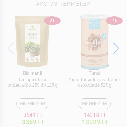
AKCIÓS TERMÉKEK
-8%
-9%
Bio menü
Turbó
bio spirulina
Diéta fogyókúrás italpor
tabletta/kb.250 db 125 g
csokoládé 525 g
MEGNÉZEM
MEGNÉZEM
3641 Ft
14318 Ft
3359 Ft
13029 Ft