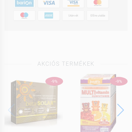
Utánvét
Előre utalás
AKCIÓS TERMÉKEK
-9%
-9%