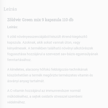
Leírás
Zöldvér Green mix 9 kapszula 110 db
Leírás:
9 zöld növényesszenciájából készült étrend-kiegészítő
kapszula. Azoknak, akik sokat vannak úton, vagy
kényelmesek. A termékben található növényi alkotórészek
fogyasztása hozzájárul a szervezet sav-bázis egyensúlyának
fenntartásához.
A kíméletes, alacsony hőfokú feldolgozás-technikának
köszönhetően a termék megőrizte természetes vitamin és
ásványi anyag tartalmát.
A C-vitamin hozzájárul az immunrendszer normál
működéséhez, a sejtek oxidatív stresszel szembeni
védelméhez.