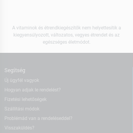
A vitaminok és étrendkiegészítők nem helyettesítik a
kiegyensúlyozott, változatos, vegyes étrendet és az
egészséges életmódot.
Segítség
Új ügyfél vagyok
Hogyan adjak le rendelést?
Fizetési lehetőségek
Szállítási módok
Problémád van a rendeléseddel?
Visszaküldés?