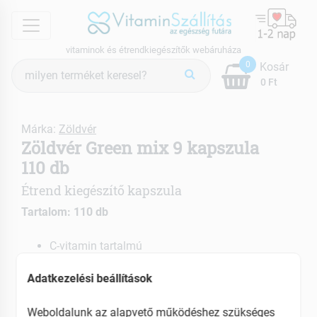
menu
vitaminok és étrendkiegészítők webáruháza
Termék
0
Kosár
keresés
0 Ft
Márka:
Zöldvér
Zöldvér Green mix 9 kapszula
110 db
Étrend kiegészítő kapszula
Tartalom: 110 db
C-vitamin tartalmú
Sav-bázis egyensúly fenntartása
Adatkezelési beállítások
Homeopátias kezelés mellett is szedhető
EAN: 5998219306295
Weboldalunk az alapvető működéshez szükséges