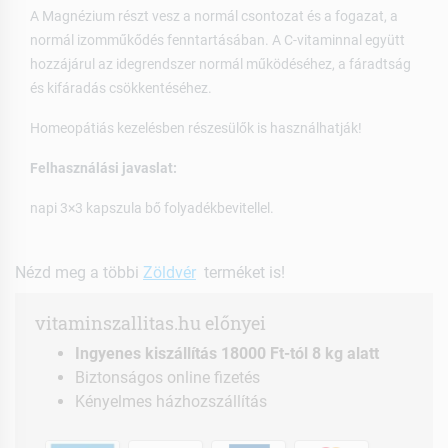
A Magnézium részt vesz a normál csontozat és a fogazat, a
normál izomműkődés fenntartásában. A C-vitaminnal együtt
hozzájárul az idegrendszer normál működéséhez, a fáradtság
és kifáradás csökkentéséhez.
Homeopátiás kezelésben részesülők is használhatják!
Felhasználási javaslat:
napi 3×3 kapszula bő folyadékbevitellel.
Nézd meg a többi
Zöldvér
terméket is!
vitaminszallitas.hu előnyei
Ingyenes kiszállítás 18000 Ft-tól 8 kg alatt
Biztonságos online fizetés
Kényelmes házhozszállítás