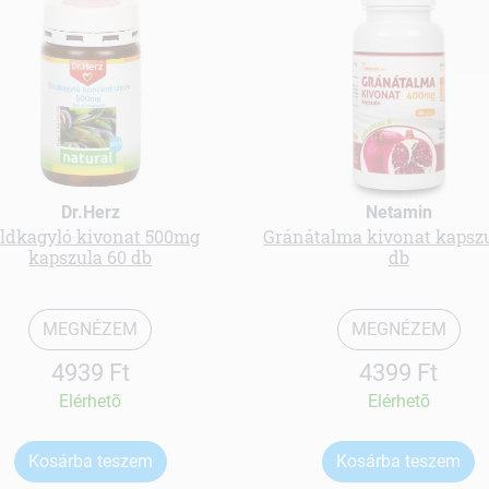
Dr.Herz
Netamin
ldkagyló kivonat 500mg
Gránátalma kivonat kapszu
kapszula 60 db
db
MEGNÉZEM
MEGNÉZEM
4939 Ft
4399 Ft
Elérhetõ
Elérhetõ
Kosárba teszem
Kosárba teszem