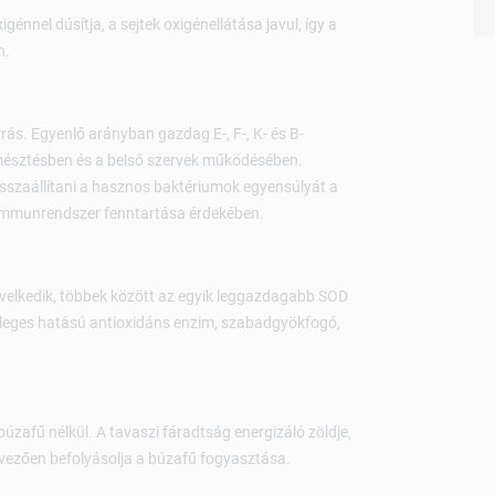
génnel dúsítja, a sejtek oxigénellátása javul, így a
n.
rás. Egyenlő arányban gazdag E-, F-, K- és B-
emésztésben és a belső szervek működésében.
sszaállítani a hasznos baktériumok egyensúlyát a
 immunrendszer fenntartása érdekében.
elkedik, többek között az egyik leggazdagabb SOD
leges hatású antioxidáns enzim, szabadgyökfogó,
búzafű nélkül. A tavaszi fáradtság energizáló zöldje,
edvezően befolyásolja a búzafű fogyasztása.