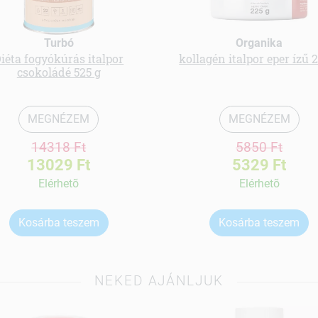
Turbó
Organika
iéta fogyókúrás italpor
kollagén italpor eper ízű 
csokoládé 525 g
MEGNÉZEM
MEGNÉZEM
14318 Ft
5850 Ft
13029 Ft
5329 Ft
Elérhetõ
Elérhetõ
Kosárba teszem
Kosárba teszem
NEKED AJÁNLJUK