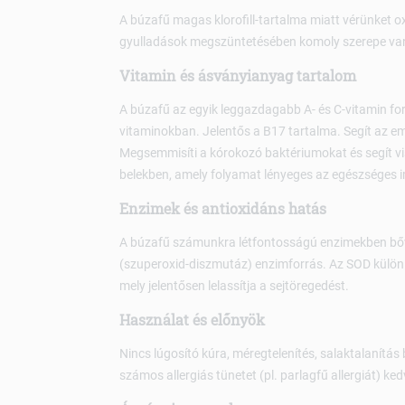
A búzafű magas klorofill-tartalma miatt vérünket oxi
gyulladások megszüntetésében komoly szerepe va
Vitamin és ásványianyag tartalom
A búzafű az egyik leggazdagabb A- és C-vitamin for
vitaminokban. Jelentős a B17 tartalma. Segít az 
Megsemmisíti a kórokozó baktériumokat és segít vi
belekben, amely folyamat lényeges az egészséges
Enzimek és antioxidáns hatás
A búzafű számunkra létfontosságú enzimekben bőv
(szuperoxid-diszmutáz) enzimforrás. Az SOD külön
mely jelentősen lelassítja a sejtöregedést.
Használat és előnyök
Nincs lúgosító kúra, méregtelenítés, salaktalanítás 
számos allergiás tünetet (pl. parlagfű allergiát) k