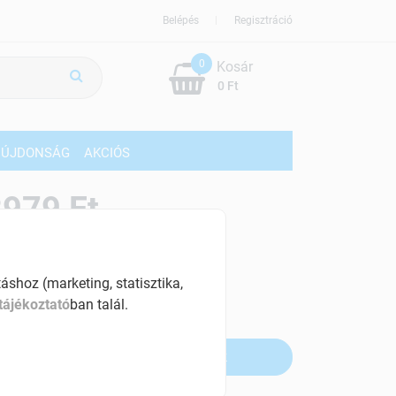
Belépés
Regisztráció
0
Kosár
0 Ft
ÚJDONSÁG
AKCIÓS
979 Ft
% ÁFÁ-val , [38 Ft/db]
shoz (marketing, statisztika,
szletinformáció:
tájékoztató
ban talál.
fogyott
Értesítést kérek, ha beérkezik