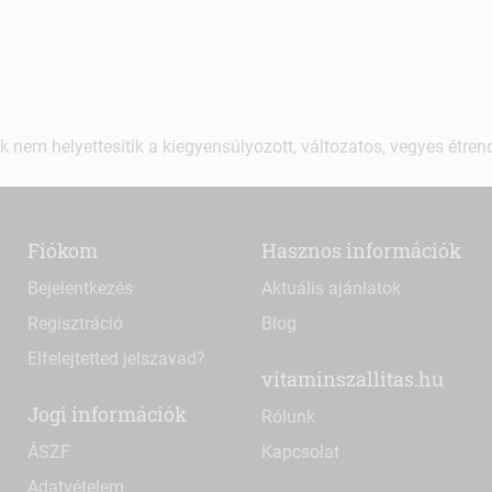
k nem helyettesítik a kiegyensúlyozott, változatos, vegyes étre
Fiókom
Hasznos információk
Bejelentkezés
Aktuális ajánlatok
Regisztráció
Blog
Elfelejtetted jelszavad?
vitaminszallitas.hu
Jogi információk
Rólunk
ÁSZF
Kapcsolat
Adatvételem