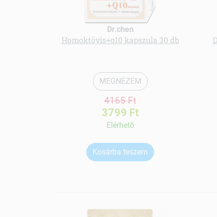
Dr.chen
Homoktövis+q10 kapszula 30 db
D
MEGNÉZEM
4165 Ft
3799 Ft
Elérhetõ
Kosárba teszem