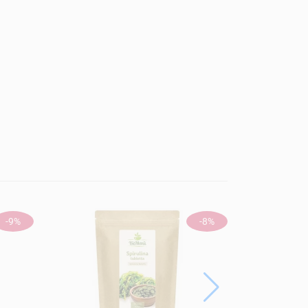
-9%
-8%