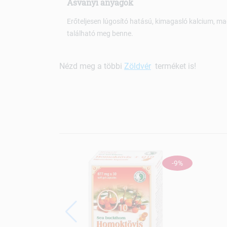
Ásványi anyagok
Erőteljesen lúgosító hatású, kimagasló kalcium, m
található meg benne.
Nézd meg a többi
Zöldvér
terméket is!
-9%