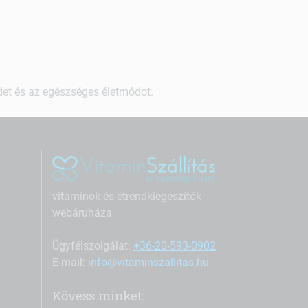
ndet és az egészséges életmódot.
vitaminok és étrendkiegészítők
webáruháza
Ügyfélszolgálat:
+36-20-593-0902
E-mail:
info@vitaminszallitas.hu
Kövess minket: