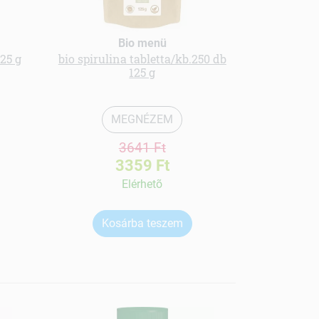
Bio menü
225 g
bio spirulina tabletta/kb.250 db
Menü kender
125 g
MEGNÉZEM
3641 Ft
3359 Ft
Elérhetõ
Kosárba teszem
Ko