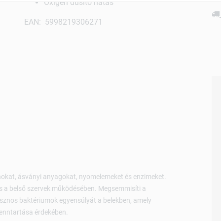
Oxigén dúsító hatás
EAN: 5998219306271
okat, ásványi anyagokat, nyomelemeket és enzimeket.
és a belső szervek működésében. Megsemmisíti a
hasznos baktériumok egyensúlyát a belekben, amely
enntartása érdekében.