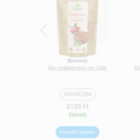
Biomenü
bio csipkebogyó por 125g
Zö
MEGNÉZEM
3159 Ft
Elérhetõ
Kosárba teszem