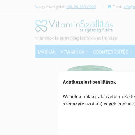
Ügyfélszolgálat:
+36-20-593-0902
Email:
info@v
vitaminok és étrendkiegészítők webáruháza
MÁRKÁK
VITAMINOK
CSONTERŐSÍTÉS
Adatkezelési beállítások
Weboldalunk az alapvető működésh
személyre szabás) egyéb cookie-k