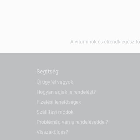
A vitaminok és étrendkiegészítő
Segítség
Új ügyfél vagyok
Hogyan adjak le rendelést?
Fizetési lehetőségek
Szállítási módok
Problémád van a rendeléseddel?
Visszaküldés?