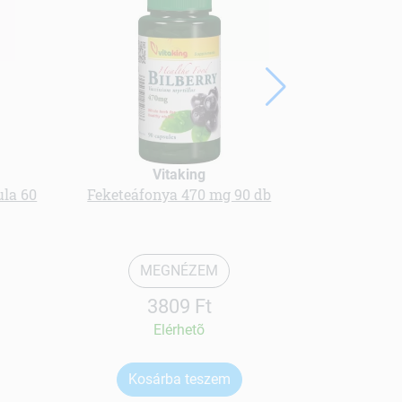
ÚJ
Vitaking
la 60
Feketeáfonya 470 mg 90 db
le
MEGNÉZEM
3809 Ft
Elérhetõ
Kosárba teszem
Ko