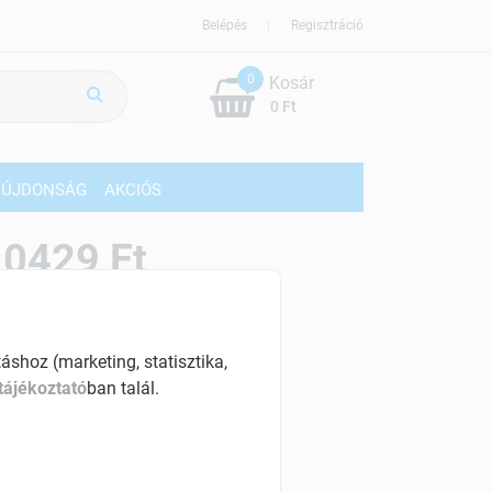
Belépés
Regisztráció
0
Kosár
0 Ft
ÚJDONSÁG
AKCIÓS
10429 Ft
% ÁFÁ-val , [174 Ft/db]
shoz (marketing, statisztika,
szletinformáció:
tájékoztató
ban talál.
érhetõ
ennyiben
péntek 18:00 óráig rendelsz,
árható kiszállítás augusztus 11, kedd
.