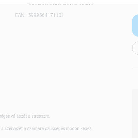
Immunrendszer erősítő hatású
EAN: 5999564171101
éges válaszát a stresszre.
t a szervezet a számára szükséges módon képes