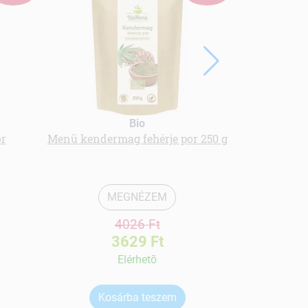
Bio
or
Menü kendermag fehérje por 250 g
bio spiruli
MEGNÉZEM
4026 Ft
3629 Ft
Elérhetõ
Kosárba teszem
Ko