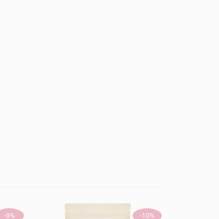
-9%
-10%