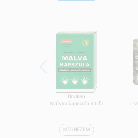
Dr.chen
Mályva kapszula 30 db
C-v
MEGNÉZEM