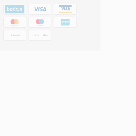
Utánvét
Előre utalás