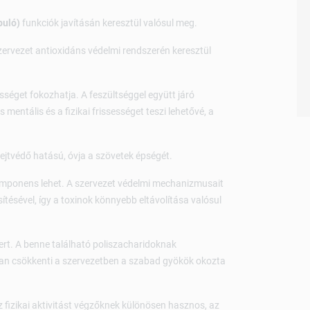
puló)
funkciók javításán keresztül valósul meg.
szervezet antioxidáns védelmi rendszerén keresztül
sséget fokozhatja. A feszültséggel együtt járó
mentális és a fizikai frissességet teszi lehetővé, a
 sejtvédő hatású, óvja a szövetek épségét.
mponens lehet. A szervezet védelmi mechanizmusait
tésével, így a toxinok könnyebb eltávolítása valósul
t. A benne található poliszacharidoknak
an csökkenti a szervezetben a szabad gyökök okozta
fizikai aktivitást végzőknek különösen hasznos, az