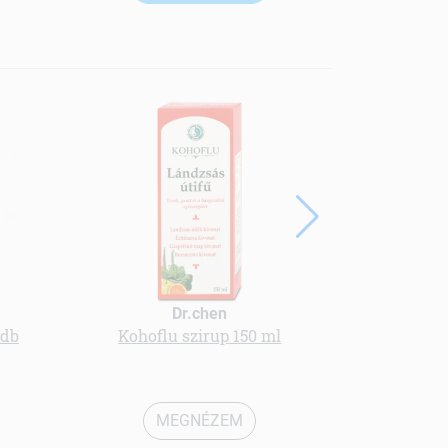
Dr.chen
 db
Kohoflu szirup 150 ml
Kalcium mag
MEGNÉZEM