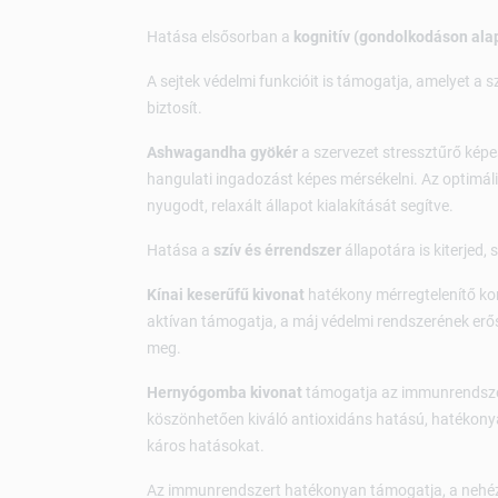
Hatása elsősorban a
kognitív (gondolkodáson ala
A sejtek védelmi funkcióit is támogatja, amelyet a 
biztosít.
Ashwagandha gyökér
a szervezet stressztűrő képe
hangulati ingadozást képes mérsékelni. Az optimális 
nyugodt, relaxált állapot kialakítását segítve.
Hatása a
szív és érrendszer
állapotára is kiterjed,
Kínai keserűfű kivonat
hatékony mérregtelenítő ko
aktívan támogatja, a máj védelmi rendszerének erősí
meg.
Hernyógomba kivonat
támogatja az immunrendszer
köszönhetően kiváló antioxidáns hatású, hatékony
káros hatásokat.
Az immunrendszert hatékonyan támogatja, a nehéz 