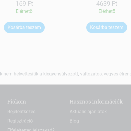
169 Ft
4639 Ft
Elérhetõ
Elérhetõ
Kosárba teszem
Kosárba teszem
k nem helyettesítik a kiegyensúlyozott, változatos, vegyes étre
Fiókom
Hasznos információk
Bejelentkezés
Aktuális ajánlatok
Regisztráció
Blog
Elfelejtetted jelszavad?