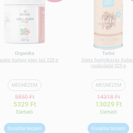
Organika
Turbó
agén italpor eper ízű 225 g
Diéta fogyókúrás italp
csokoládé 525 g
MEGNÉZEM
MEGNÉZEM
5850 Ft
14318 Ft
5329 Ft
13029 Ft
Elérhetõ
Elérhetõ
Kosárba teszem
Kosárba teszem