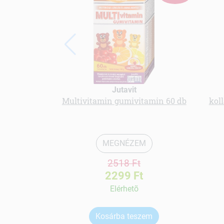
Jutavit
Multivitamin gumivitamin 60 db
koll
MEGNÉZEM
2518 Ft
2299 Ft
Elérhetõ
Kosárba teszem