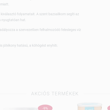
 miatt.
kiválasztó folyamatait. A szent bazsalikom segíti az
s nyugtatóan hat.
kadályozza a szervezetben felhalmozódó felesleges víz
n is jótékony hatású, a köhögést enyhíti.
AKCIÓS TERMÉKEK
-9%