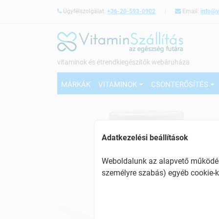
Ügyfélszolgálat:
+36-20-593-0902
Email:
info@v
vitaminok és étrendkiegészítők webáruháza
MÁRKÁK
VITAMINOK
CSONTERŐSÍTÉS
Adatkezelési beállítások
Weboldalunk az alapvető működésh
személyre szabás) egyéb cookie-k