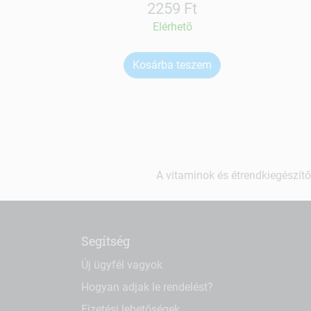
2259 Ft
Elérhetõ
Kosárba teszem
A vitaminok és étrendkiegészítő
Segítség
Új ügyfél vagyok
Hogyan adjak le rendelést?
Fizetési lehetőségek