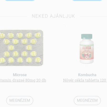
NEKED AJÁNLJUK
Microse
Kombucha
itamin drazsé 80mg 20 db
Nővér cékla tabletta 120
MEGNÉZEM
MEGNÉZEM