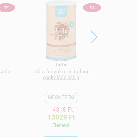
-9%
-9%
Turbó
szula
Diéta fogyókúrás italpor
multivi
csokoládé 525 g
cukormen
MEGNÉZEM
14318 Ft
13029 Ft
Elérhetõ