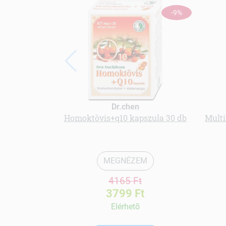
-9%
Dr.chen
Homoktövis+q10 kapszula 30 db
Multi
MEGNÉZEM
4165 Ft
3799 Ft
Elérhetõ