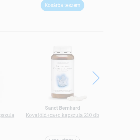
Kosárba teszem
Ko
Sanct Bernhard
pszula
Kovaföld+ca+c kapszula 210 db
Tőzegáf
kivona