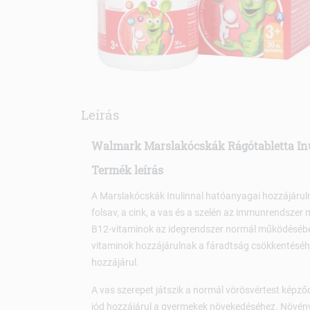
Leírás
Walmark Marslakócskák Rágótabletta In
Termék leírás
A Marslakócskák Inulinnal hatóanyagai hozzájáruln
folsav, a cink, a vas és a szelén az immunrendszer 
B12-vitaminok az idegrendszer normál működésében 
vitaminok hozzájárulnak a fáradtság csökkentéséhez
hozzájárul.
A vas szerepet játszik a normál vörösvértest képz
jód hozzájárul a gyermekek növekedéséhez. Növényi