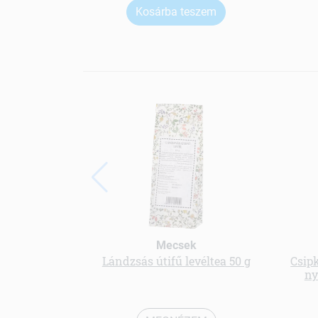
Kosárba teszem
Mecsek
Lándzsás útifű levéltea 50 g
Csip
ny