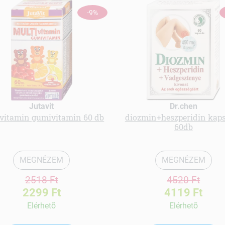
-9%
Jutavit
Dr.chen
vitamin gumivitamin 60 db
diozmin+heszperidin kap
60db
MEGNÉZEM
MEGNÉZEM
2518 Ft
4520 Ft
2299 Ft
4119 Ft
Elérhetõ
Elérhetõ