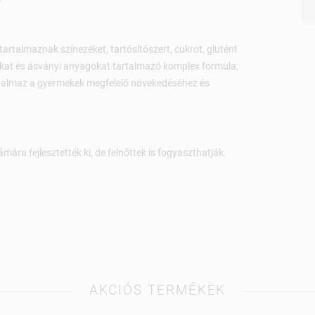
rtalmaznak színezéket, tartósítószert, cukrot, glutént
okat és ásványi anyagokat tartalmazó komplex formula;
rtalmaz a gyermekek megfelelő növekedéséhez és
ára fejlesztették ki, de felnőttek is fogyaszthatják.
AKCIÓS TERMÉKEK