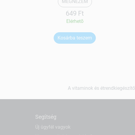
MEGNÉZEM
649 Ft
Elérhetõ
Kosárba teszem
A vitaminok és étrendkiegészítő
Segítség
Új ügyfél vagyok