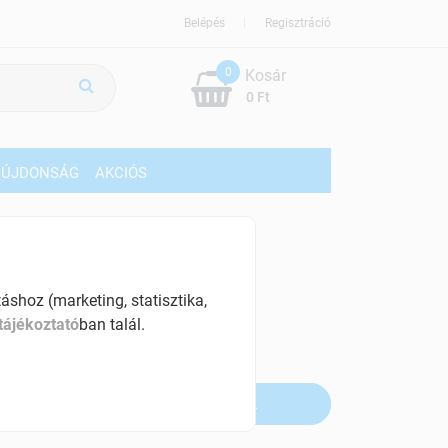
Belépés
Regisztráció
0
Kosár
0 Ft
ÚJDONSÁG
AKCIÓS
879 Ft
% ÁFÁ-val , [96 Ft/db]
shoz (marketing, statisztika,
tájékoztató
ban talál.
szletinformáció:
fogyott
Értesítést kérek, ha beérkezik