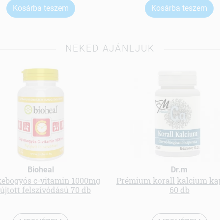
Kosárba teszem
Kosárba teszem
NEKED AJÁNLJUK
Bioheal
Dr.m
kebogyós c-vitamin 1000mg
Prémium korall kalcium ka
újtott felszívódású 70 db
60 db