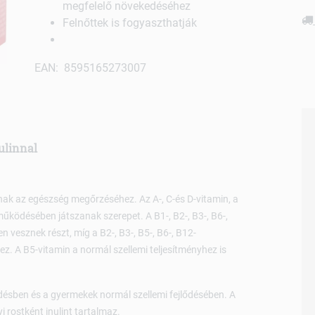
megfelelő növekedéséhez
Felnőttek is fogyaszthatják
EAN: 8595165273007
ulinnal
ak az egészség megőrzéséhez. Az A-, C-és D-vitamin, a
működésében játszanak szerepet. A B1-, B2-, B3-, B6-,
vesznek részt, míg a B2-, B3-, B5-, B6-, B12-
. A B5-vitamin a normál szellemi teljesítményhez is
ődésben és a gyermekek normál szellemi fejlődésében. A
 rostként inulint tartalmaz.