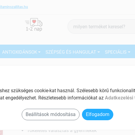
itaminszallitas.hu
Termék
keresés
ANTIOXIDÁNSOK
SZÉPSÉG ÉS HANGULAT
SPECIÁLIS
2
Márka:
Walmark
Walmark Marslakócskák
rágótabletta inulinnal
27
erdeigyümölcs 30 db
ez szükséges cookie-kat használ. Szélesebb körű funkcionalitá
at engedélyezhet. Részletesebb információkat az
Adatkezelési 
Ké
Multivitamin gyerekeknek
El
Tartalom: 30 db
Beállítások módosítása
Elfogadom
12 féle vitamint tartalmaz
Tökéletes választás a gyermekek