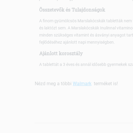
Összetevők és Tulajdonságok
A finom gyümölcsös Marslakócskák tabletták nem ta
és laktózt sem. A Marslakócskák Inulinnal vitamin
minden szükséges vitamint és ásványi anyagot ta
fejlődéséhez ajánlott napi mennyiségben.
Ajánlott korosztály
A tablettát a 3 éves és annál idősebb gyermekek szám
Nézd meg a többi
Walmark
terméket is!