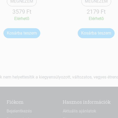
MEGNÉZEM
MEGNÉZEM
3579 Ft
2179 Ft
Elérhetõ
Elérhetõ
Kosárba teszem
Kosárba teszem
k nem helyettesítik a kiegyensúlyozott, változatos, vegyes étre
Fiókom
Hasznos információk
Bejelentkezés
Aktuális ajánlatok