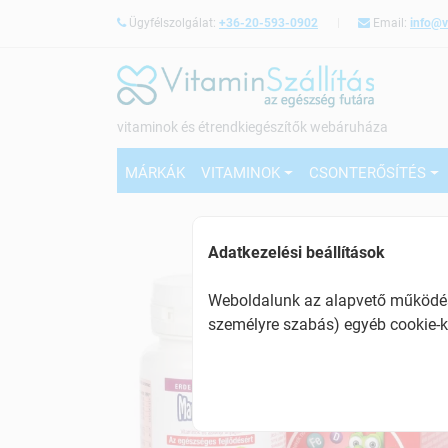
Ügyfélszolgálat:
+36-20-593-0902
Email:
info@v
vitaminok és étrendkiegészítők webáruháza
MÁRKÁK
VITAMINOK
CSONTERŐSÍTÉS
Adatkezelési beállítások
Weboldalunk az alapvető működésh
személyre szabás) egyéb cookie-k