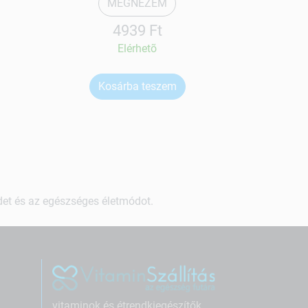
MEGNÉZEM
4939 Ft
Elérhetõ
Kosárba teszem
Ko
ndet és az egészséges életmódot.
vitaminok és étrendkiegészítők