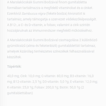
A Marslakócskák Gummi Bodzával finom gumitabletta
formában tartalmazza a megfelelő vitaminokat és a cinket.
Ezenkívül
Sambucus nigra
(fekete bodza) kivonatot is
tartalmaz, amely támogatja a szervezet védekezőképességét.
A B12-, a C- és D-vitamin, a folsav, valamint a cink szintén
hozzájárulnak az immunrendszer megfelelő működéséhez.
A Marslakócskák Gummi Bodzával csomagolása 2 különböző
gyümölcsízű (alma és feketeribizli) gumitabblettát tartalmaz,
amelyek kizárólag természetes színezékek felhasználásával
készültek.
Tápérték:
40,0 mg; Cink: 10,0 mg; C-vitamin: 80,0 mg; B3-vitamin: 16,0
mg; B12-vitamin: 2,5 ?g; D3-vitamin: 5,0 ?g; E-vitamin: 12,0 mg;
K-vitamin: 25,0 ?g; Folsav: 200,0 ?g; Biotin: 50,0 ?g (2
gumitablettában)