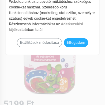
Weboldalunk az alapvető működéshez szükséges
EAN: 8596024007467
cookie-kat használ. Szélesebb körű
funkcionalitáshoz (marketing, statisztika, személyre
szabás) egyéb cookie-kat engedélyezhet.
Részletesebb információkat az
Adatkezelési
tájékoztató
ban talál.
Beállítások módosítása
Elfogadom
5199 Ft