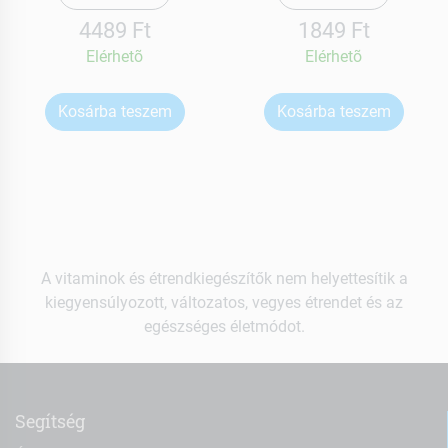
4489 Ft
1849 Ft
Elérhetõ
Elérhetõ
Kosárba teszem
Kosárba teszem
A vitaminok és étrendkiegészítők nem helyettesítik a
kiegyensúlyozott, változatos, vegyes étrendet és az
egészséges életmódot.
Segítség