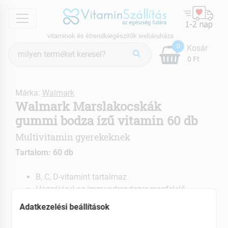
menu
vitaminok és étrendkiegészítők webáruháza
Termék
0
Kosár
keresés
0 Ft
Márka:
Walmark
Walmark Marslakocskák
gummi bodza ízű vitamin 60 db
Multivitamin gyerekeknek
Tartalom: 60 db
B, C, D-vitamint tartalmaz
Hozzájárul az immundrendszer megfelelő
működéséhez
Adatkezelési beállítások