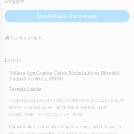
Elfogyott
Értesítést kérek, ha beérkezik
Szállítási díjak
Leírás
Vollaré Age Creator Detox Bőrfiatalító és Bőrvédő
Nappali Arckrém SPF30
Termék Leírás
VOLLARÉ AGE CREATOR DETOX BŐRFIATALÍTÓ ÉS BŐRVÉDŐ
NAPPALI ARCKRÉM SPF 30 VÉDŐFAKTORRAL, Q10-
KOENZIMMEL, C+E-VITAMINNAL 50 ML
Bőrhidratáló és bőrfiatalító nappali arckrém, mely hatásosan
véd a bőr öregedése ellen. 3 értékes hatóanyag kompozíciója