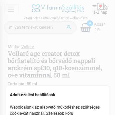
menu
vitaminok és étrendkiegészítők webáruháza
Termék
0
Kosár
keresés
0 Ft
Márka:
Vollaré
Vollaré age creator detox
bőrfiatalító és bőrvédő nappali
arckrém spf30, q10-koenzimmel,
c+e vitaminnal 50 ml
Tartalom: 50 ml
EAN: 5902026680677
Adatkezelési beállítások
ÚJ
Weboldalunk az alapvető működéshez szükséges
cookie-kat használ. Szélesebb körű