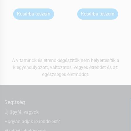
Kosárba teszem
Kosárba teszem
A vitaminok és étrendkiegészítők nem helyettesítik a
kiegyensúlyozott, változatos, vegyes étrendet és az
egészséges életmódot.
Segítség
Új ügyfél vagyok
Hogyan adjak le rendelést?
Fizetési lehetőségek