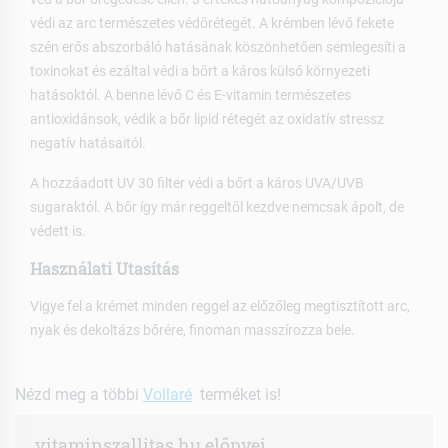
védi az arc természetes védőrétegét. A krémben lévő fekete
szén erős abszorbáló hatásának köszönhetően semlegesíti a
toxinokat és ezáltal védi a bőrt a káros külső környezeti
hatásoktól. A benne lévő C és E-vitamin természetes
antioxidánsok, védik a bőr lipid rétegét az oxidatív stressz
negatív hatásaitól.
A hozzáadott UV 30 filter védi a bőrt a káros UVA/UVB
sugaraktól. A bőr így már reggeltől kezdve nemcsak ápolt, de
védett is.
Használati Utasítás
Vigye fel a krémet minden reggel az előzőleg megtisztított arc,
nyak és dekoltázs bőrére, finoman masszírozza bele.
Nézd meg a többi
Vollaré
terméket is!
vitaminszallitas.hu előnyei