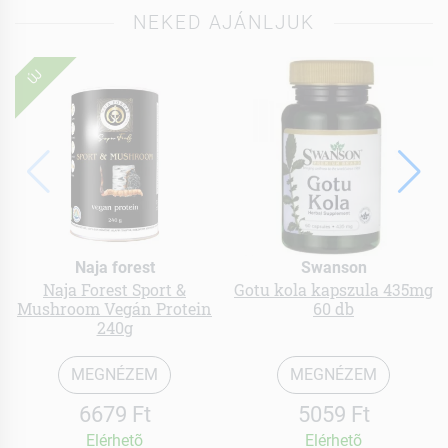
NEKED AJÁNLJUK
ÚJ
Naja forest
Swanson
Naja Forest Sport &
Gotu kola kapszula 435mg
Mushroom Vegán Protein
60 db
240g
MEGNÉZEM
MEGNÉZEM
6679 Ft
5059 Ft
Elérhetõ
Elérhetõ