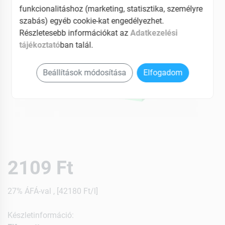
funkcionalitáshoz (marketing, statisztika, személyre
szabás) egyéb cookie-kat engedélyezhet.
Részletesebb információkat az
Adatkezelési
tájékoztató
ban talál.
Beállítások módosítása
Elfogadom
2109 Ft
27% ÁFÁ-val , [42180 Ft/l]
Készletinformáció: