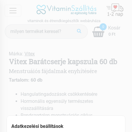
menu
vitaminok és étrendkiegészítők webáruháza
Termék
0
Kosár
keresés
0 Ft
Márka:
Vitex
Vitex Barátcserje kapszula 60 db
Menstruáiós fájdalmak enyhítésére
Tartalom: 60 db
Hangulatingadozások csökkentésére
Hormonális egyensúly természetes
visszaállítására
Rendszertelen menstruációs ciklus
helyreállítására
Adatkezelési beállítások