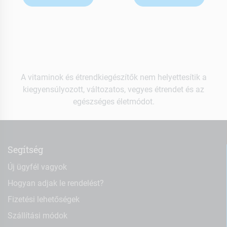
A vitaminok és étrendkiegészítők nem helyettesítik a
kiegyensúlyozott, változatos, vegyes étrendet és az
egészséges életmódot.
Segítség
Új ügyfél vagyok
Hogyan adjak le rendelést?
Fizetési lehetőségek
Szállítási módok