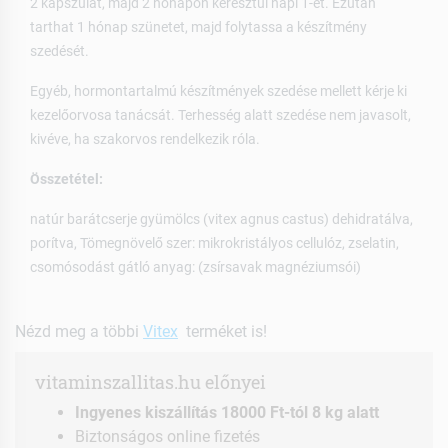
2 kapszulát, majd 2 hónapon keresztül napi 1-et. Ezután
tarthat 1 hónap szünetet, majd folytassa a készítmény
szedését.
Egyéb, hormontartalmú készítmények szedése mellett kérje ki
kezelőorvosa tanácsát. Terhesség alatt szedése nem javasolt,
kivéve, ha szakorvos rendelkezik róla.
Összetétel:
natúr barátcserje gyümölcs (vitex agnus castus) dehidratálva,
porítva, Tömegnövelő szer: mikrokristályos cellulóz, zselatin,
csomósodást gátló anyag: (zsírsavak magnéziumsói)
Nézd meg a többi
Vitex
terméket is!
vitaminszallitas.hu előnyei
Ingyenes kiszállítás 18000 Ft-tól 8 kg alatt
Biztonságos online fizetés