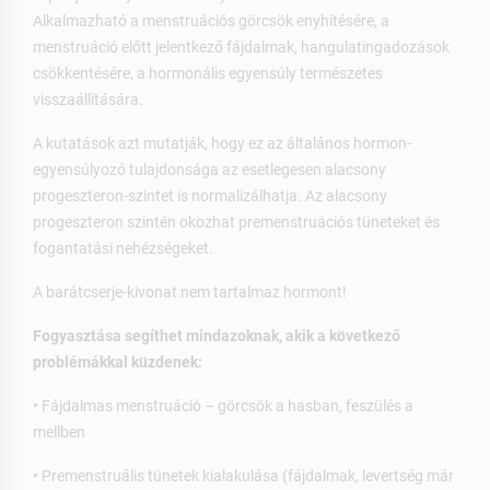
Alkalmazható a menstruációs görcsök enyhítésére, a
menstruáció előtt jelentkező fájdalmak, hangulatingadozások
csökkentésére, a hormonális egyensúly természetes
visszaállítására.
A kutatások azt mutatják, hogy ez az általános hormon-
egyensúlyozó tulajdonsága az esetlegesen alacsony
progeszteron-szintet is normalizálhatja. Az alacsony
progeszteron szintén okozhat premenstruációs tüneteket és
fogantatási nehézségeket.
A barátcserje-kivonat nem tartalmaz hormont!
Fogyasztása segíthet mindazoknak, akik a következő
problémákkal küzdenek:
• Fájdalmas menstruáció – görcsök a hasban, feszülés a
mellben
• Premenstruális tünetek kialakulása (fájdalmak, levertség már