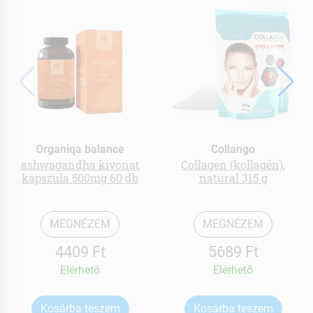
Organiqa balance
Collango
ashwagandha kivonat
Collagen (kollagén),
kapszula 500mg 60 db
natural 315 g
MEGNÉZEM
MEGNÉZEM
4409 Ft
5689 Ft
Elérhetõ
Elérhetõ
Kosárba teszem
Kosárba teszem