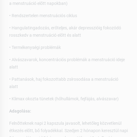
a menstruáció előtt napokban)
• Rendszertelen menstruációs ciklus
• Hangulatingadozás, erőteljes, akár depresszióig fokozódó
rosszkedv a menstruáció előtt és alatt
• Termékenységi problémák
• Alvászavarok, koncentrációs problémák a menstruáció ideje
alatt
• Pattanások, haj fokozottabb zsírosodása a menstruáció
alatt
• Klimax okozta tünetek (hőhullámok, fejfájás, alvászavar)
Adagolása:
Felnőtteknek napi 2 kapszula javasolt, lehetőleg közvetlenül
étkezés előtt, bő folyadékkal. Szedjen 2 hónapon keresztül napi