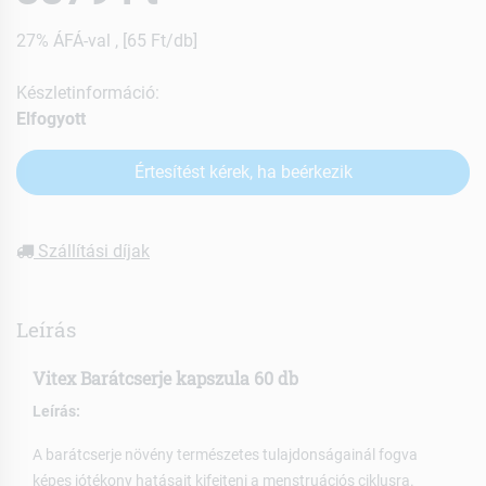
27% ÁFÁ-val , [65 Ft/db]
Készletinformáció:
Elfogyott
Értesítést kérek, ha beérkezik
Szállítási díjak
Leírás
Vitex Barátcserje kapszula 60 db
Leírás:
A barátcserje növény természetes tulajdonságainál fogva
képes jótékony hatásait kifejteni a menstruációs ciklusra.