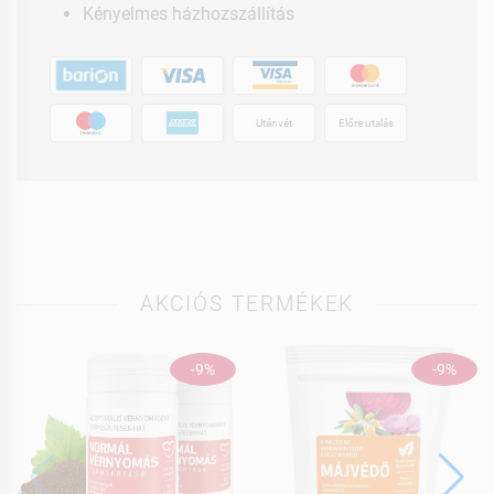
Kényelmes házhozszállítás
Utánvét
Előre utalás
AKCIÓS TERMÉKEK
-9%
-9%