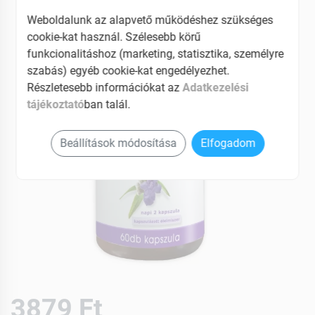
EAN: 5999564541164
Weboldalunk az alapvető működéshez szükséges
cookie-kat használ. Szélesebb körű
funkcionalitáshoz (marketing, statisztika, személyre
szabás) egyéb cookie-kat engedélyezhet.
Részletesebb információkat az
Adatkezelési
tájékoztató
ban talál.
Beállítások módosítása
Elfogadom
3879 Ft