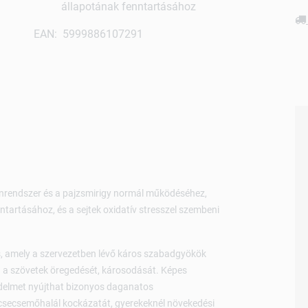
állapotának fenntartásához
EAN: 5999886107291
nrendszer és a pajzsmirigy normál működéséhez,
ntartásához, és a sejtek oxidatív stresszel szembeni
s, amely a szervezetben lévő káros szabadgyökök
ja a szövetek öregedését, károsodását. Képes
édelmet nyújthat bizonyos daganatos
secsemőhalál kockázatát, gyerekeknél növekedési