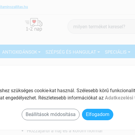
itaminszallitas.hu
Termék
keresés
ANTIOXIDÁNSOK
SZÉPSÉG ÉS HANGULAT
SPECIÁLIS
2
Márka:
Vitapaletta
Vitapaletta Szerves szelén
tabletta 60 db
27
ez szükséges cookie-kat használ. Szélesebb körű funkcionalitá
Immunrendszer erősítő tabletta
at engedélyezhet. Részletesebb információkat az
Adatkezelési 
Ké
Tartalom: 60 db
El
Beállítások módosítása
Elfogadom
Jótékony hatással van a pajzsmirigy
működésére
Hozzájárul a haj és a köröm normál