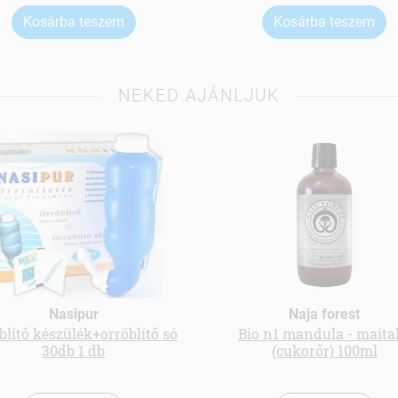
Kosárba teszem
Kosárba teszem
NEKED AJÁNLJUK
Nasipur
Naja forest
blítő készülék+orröblítő só
Bio n1 mandula - maita
30db 1 db
(cukorőr) 100ml