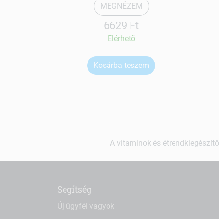
MEGNÉZEM
6629 Ft
Elérhetõ
Kosárba teszem
A vitaminok és étrendkiegészítő
Segítség
Új ügyfél vagyok