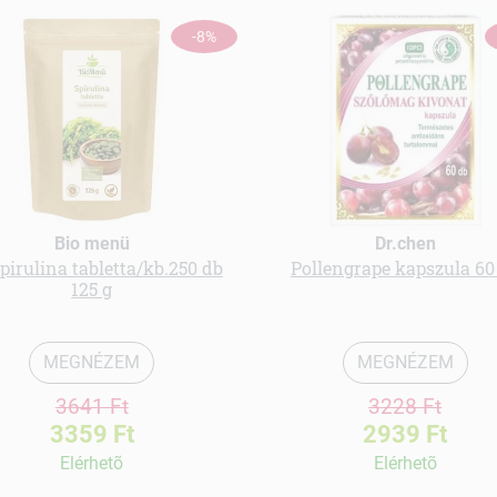
-8%
Bio menü
Dr.chen
spirulina tabletta/kb.250 db
Pollengrape kapszula 60
125 g
MEGNÉZEM
MEGNÉZEM
3641 Ft
3228 Ft
3359 Ft
2939 Ft
Elérhetõ
Elérhetõ