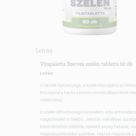
Leírás
Vitapaletta Szerves szelén tabletta 60 db
Leírás:
A termék hatóanyaga, a szelén hozzájárul az immu
hozzájárul a haj és a köröm normál állapotának fen
védelméhez.
A szelén létfontosságú nyomelem, erős antioxidán
megkötéséért is felelős. Jelentős mértékben lassít
közömbösíteni többféle rákkeltő anyag hatását, v
megbetegedésekkel szemben. Hiánya megnöveli a c