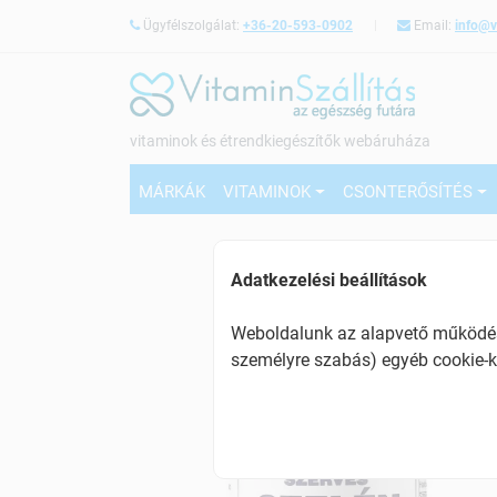
Ügyfélszolgálat:
+36-20-593-0902
Email:
info@v
vitaminok és étrendkiegészítők webáruháza
MÁRKÁK
VITAMINOK
CSONTERŐSÍTÉS
Adatkezelési beállítások
Weboldalunk az alapvető működésh
személyre szabás) egyéb cookie-k