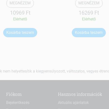
MEGNÉZEM
MEGNÉZEM
10969 Ft
16269 Ft
Elérhetõ
Elérhetõ
Kosárba teszem
Kosárba teszem
k nem helyettesítik a kiegyensúlyozott, változatos, vegyes étre
Fiókom
Hasznos információk
Bejelentkezés
Aktuális ajánlatok