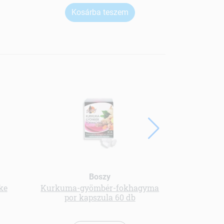
Kosárba teszem
Ko
Boszy
ke
Kurkuma-gyömbér-fokhagyma
Tőzegáf
por kapszula 60 db
kivona