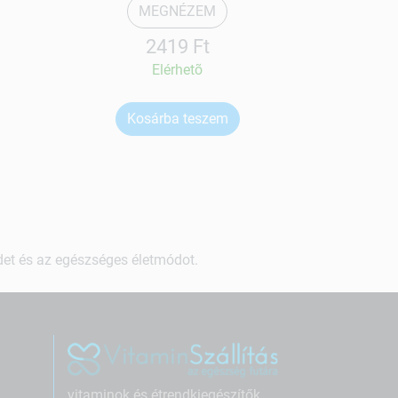
MEGNÉZEM
2419 Ft
Elérhetõ
Kosárba teszem
Ko
ndet és az egészséges életmódot.
vitaminok és étrendkiegészítők