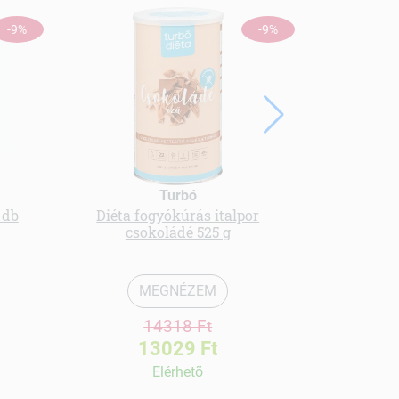
-9%
-9%
Turbó
 db
Diéta fogyókúrás italpor
Olimp
csokoládé 525 g
napoz
MEGNÉZEM
14318 Ft
13029 Ft
Elérhetõ