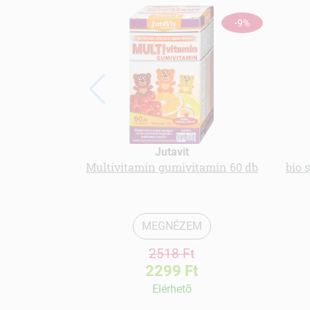
-9%
Jutavit
Multivitamin gumivitamin 60 db
bio 
MEGNÉZEM
2518 Ft
2299 Ft
Elérhetõ