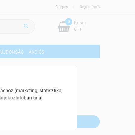
Belépés
Regisztráció
0
Kosár
0 Ft
ÚJDONSÁG
AKCIÓS
509 Ft
% ÁFÁ-val , [42 Ft/db]
shoz (marketing, statisztika,
tájékoztató
ban talál.
szletinformáció:
fogyott
Értesítést kérek, ha beérkezik