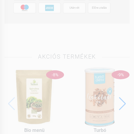
Utánvét
Előre utalás
AKCIÓS TERMÉKEK
-8%
-9%
Bio menü
Turbó