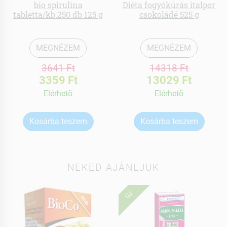
bio spirulina
Diéta fogyókúrás italpor
tabletta/kb.250 db 125 g
csokoládé 525 g
MEGNÉZEM
MEGNÉZEM
3641 Ft
14318 Ft
3359 Ft
13029 Ft
Elérhetõ
Elérhetõ
Kosárba teszem
Kosárba teszem
NEKED AJÁNLJUK
ÚJ