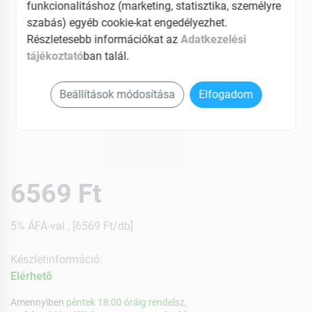
funkcionalitáshoz (marketing, statisztika, személyre
szabás) egyéb cookie-kat engedélyezhet.
Részletesebb információkat az
Adatkezelési
tájékoztató
ban talál.
Beállítások módosítása
Elfogadom
6569 Ft
5% ÁFÁ-val , [6569 Ft/db]
Készletinformáció:
Elérhetõ
Amennyiben
péntek 18:00 óráig rendelsz,