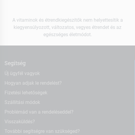
A vitaminok és étrendkiegészítők nem helyettesítik a
kiegyensúlyozott, változatos, vegyes étrendet és az
egészséges életmódot.
Segítség
Új ügyfél vagyok
Hogyan adjak le rendelést?
Fizetési lehetőségek
Szállítási módok
Problémád van a rendeléseddel?
Visszaküldés?
További segítségre van szükséged?