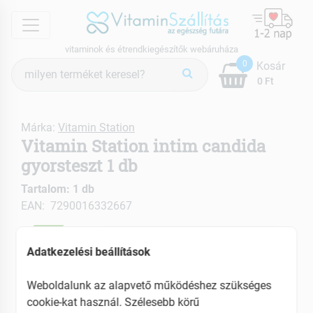
menu
vitaminok és étrendkiegészítők webáruháza
Termék
0
Kosár
keresés
0 Ft
Márka:
Vitamin Station
Vitamin Station intim candida
gyorsteszt 1 db
Tartalom: 1 db
EAN: 7290016332667
ÚJ
Adatkezelési beállítások
Weboldalunk az alapvető működéshez szükséges
cookie-kat használ. Szélesebb körű