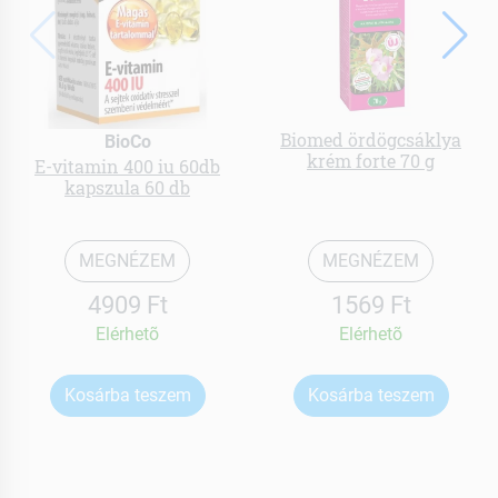
Biomed ördögcsáklya
BioCo
krém forte 70 g
E-vitamin 400 iu 60db
kapszula 60 db
MEGNÉZEM
MEGNÉZEM
4909 Ft
1569 Ft
Elérhetõ
Elérhetõ
Kosárba teszem
Kosárba teszem