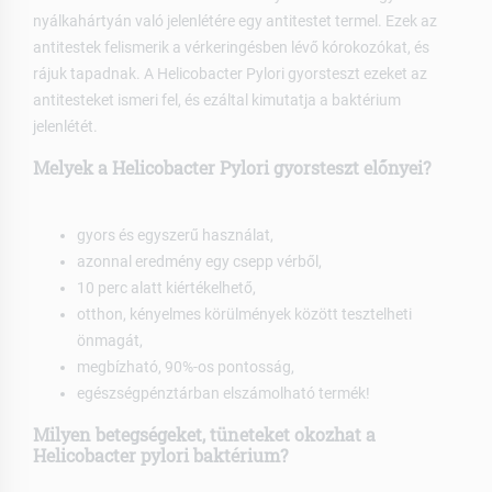
nyálkahártyán való jelenlétére egy antitestet termel. Ezek az
antitestek felismerik a vérkeringésben lévő kórokozókat, és
rájuk tapadnak. A Helicobacter Pylori gyorsteszt ezeket az
antitesteket ismeri fel, és ezáltal kimutatja a baktérium
jelenlétét.
Melyek a Helicobacter Pylori gyorsteszt előnyei?
gyors és egyszerű használat,
azonnal eredmény egy csepp vérből,
10 perc alatt kiértékelhető,
otthon, kényelmes körülmények között tesztelheti
önmagát,
megbízható, 90%-os pontosság,
egészségpénztárban elszámolható termék!
Milyen betegségeket, tüneteket okozhat a
Helicobacter pylori baktérium?