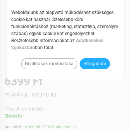
Weboldalunk az alapvető működéshez szükséges
cookie-kat használ. Szélesebb körű
funkcionalitáshoz (marketing, statisztika, személyre
szabás) egyéb cookie-kat engedélyezhet.
Részletesebb információkat az
Adatkezelési
tájékoztató
ban talál.
Beállítások módosítása
Elfogadom
6399 Ft
5% ÁFÁ-val , [6399 Ft/db]
Készletinformáció:
Elérhetõ
Amennyiben
péntek 18:00 óráig rendelsz,