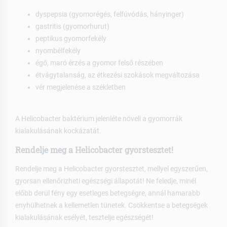
dyspepsia (gyomorégés, felfúvódás, hányinger)
gastritis (gyomorhurut)
peptikus gyomorfekély
nyombélfekély
égő, maró érzés a gyomor felső részében
étvágytalanság, az étkezési szokások megváltozása
vér megjelenése a székletben
A Helicobacter baktérium jelenléte növeli a gyomorrák
kialakulásának kockázatát.
Rendelje meg a Helicobacter gyorstesztet!
Rendelje meg a Helicobacter gyorstesztet, mellyel egyszerűen,
gyorsan ellenőrizheti egészségi állapotát! Ne feledje, minél
előbb derül fény egy esetleges betegségre, annál hamarabb
enyhülhetnek a kellemetlen tünetek. Csökkentse a betegségek
kialakulásának esélyét, tesztelje egészségét!