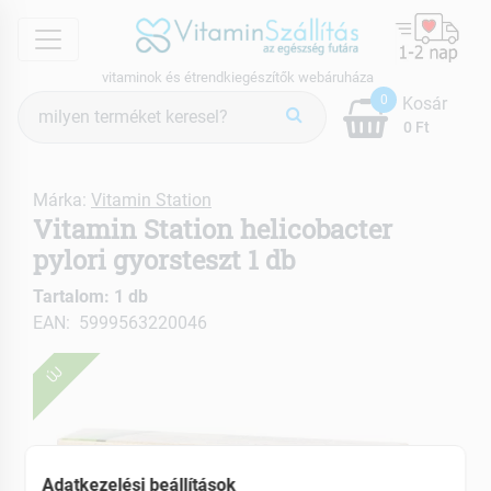
menu
vitaminok és étrendkiegészítők webáruháza
Termék
0
Kosár
keresés
0 Ft
Márka:
Vitamin Station
Vitamin Station helicobacter
pylori gyorsteszt 1 db
Tartalom: 1 db
EAN: 5999563220046
ÚJ
Adatkezelési beállítások