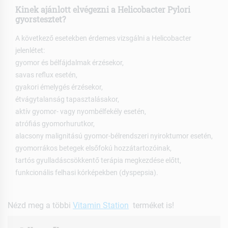
Kinek ajánlott elvégezni a Helicobacter Pylori
gyorstesztet?
A következő esetekben érdemes vizsgálni a Helicobacter
jelenlétet:
gyomor és bélfájdalmak érzésekor,
savas reflux esetén,
gyakori émelygés érzésekor,
étvágytalanság tapasztalásakor,
aktív gyomor- vagy nyombélfekély esetén,
atrófiás gyomorhurutkor,
alacsony malignitású gyomor-bélrendszeri nyiroktumor esetén,
gyomorrákos betegek elsőfokú hozzátartozóinak,
tartós gyulladáscsökkentő terápia megkezdése előtt,
funkcionális felhasi kórképekben (dyspepsia).
Nézd meg a többi
Vitamin Station
terméket is!