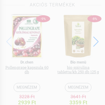
AKCIÓS TERMÉKEK
-9%
-8%
Dr.chen
Bio menü
Pollengrape kapszula 60
bio spirulina
db
tabletta/kb.250 db 125 g
MEGNÉZEM
MEGNÉZEM
3228 Ft
3641 Ft
2939 Ft
3359 Ft