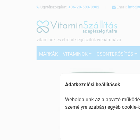
Ügyfélszolgálat:
+36-20-593-0902
Email:
info@v
vitaminok és étrendkiegészítők webáruháza
MÁRKÁK
VITAMINOK
CSONTERŐSÍTÉS
Adatkezelési beállítások
Weboldalunk az alapvető működésh
személyre szabás) egyéb cookie-k