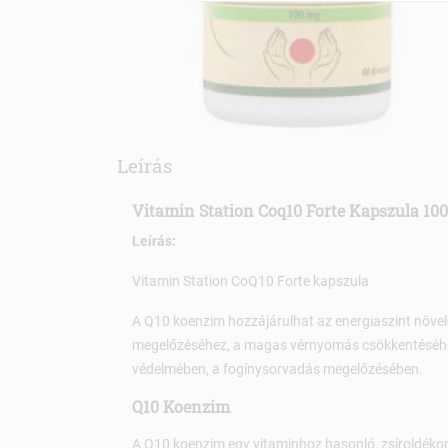
Leírás
Vitamin Station Coq10 Forte Kapszula 10
Leírás:
Vitamin Station CoQ10 Forte kapszula
A Q10 koenzim hozzájárulhat az energiaszint növel
megelőzéséhez, a magas vérnyomás csökkentéséhez.
védelmében, a fogínysorvadás megelőzésében.
Q10 Koenzim
A Q10 koenzim egy vitaminhoz hasonló, zsíroldékon