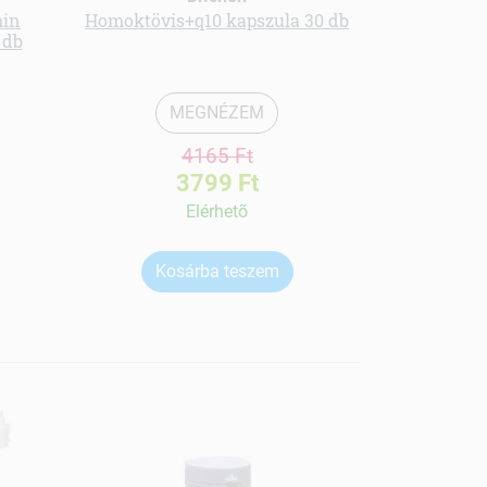
min
Homoktövis+q10 kapszula 30 db
Diéta f
 db
cso
MEGNÉZEM
4165 Ft
3799 Ft
Elérhetõ
Kosárba teszem
Ko