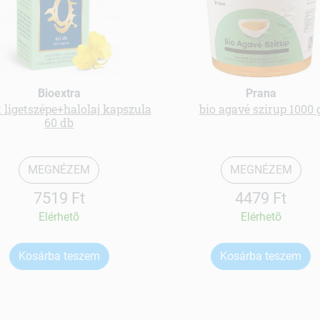
Bioextra
Prana
 ligetszépe+halolaj kapszula
bio agavé szirup 1000 
60 db
MEGNÉZEM
MEGNÉZEM
7519 Ft
4479 Ft
Elérhetõ
Elérhetõ
Kosárba teszem
Kosárba teszem