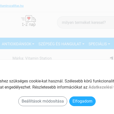
itaminszallitas.hu
Termék
keresés
ANTIOXIDÁNSOK
SZÉPSÉG ÉS HANGULAT
SPECIÁLIS
Márka:
Vitamin Station
Vitamin Station Coq10 forte
kapszula 100mg 100 db
27
Biztosítja a megfelelő mennyiségű energia
ez szükséges cookie-kat használ. Szélesebb körű funkcionalitá
előálljtását
Ké
at engedélyezhet. Részletesebb információkat az
Adatkezelési 
El
Tartalom: 100 db
Beállítások módosítása
Elfogadom
Hozzájárul a magas vérnyomás
csökkentéséhez