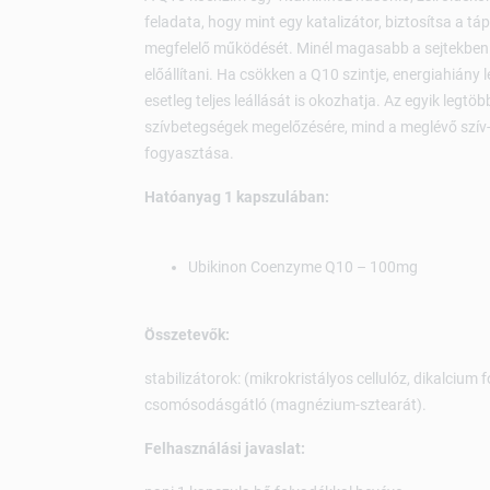
feladata, hogy mint egy katalizátor, biztosítsa a táp
megfelelő működését. Minél magasabb a sejtekben t
előállítani. Ha csökken a Q10 szintje, energiahián
esetleg teljes leállását is okozhatja. Az egyik legtö
szívbetegségek megelőzésére, mind a meglévő szív-
fogyasztása.
Hatóanyag 1 kapszulában:
Ubikinon Coenzyme Q10 – 100mg
Összetevők:
stabilizátorok: (mikrokristályos cellulóz, dikalcium
csomósodásgátló (magnézium-sztearát).
Felhasználási javaslat: