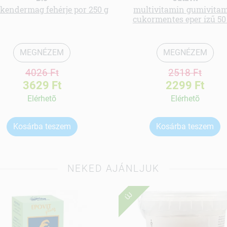
kendermag fehérje por 250 g
multivitamin gumivita
cukormentes eper ízű 50
MEGNÉZEM
MEGNÉZEM
4026 Ft
2518 Ft
3629 Ft
2299 Ft
Elérhetõ
Elérhetõ
Kosárba teszem
Kosárba teszem
NEKED AJÁNLJUK
ÚJ