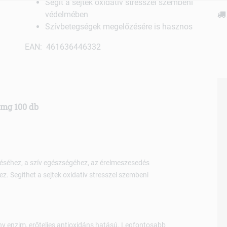
Segít a sejtek oxidatív stresszel szembeni
védelmében
Szívbetegségek megelőzésére is hasznos
EAN: 461636446332
0mg 100 db
éséhez, a szív egészségéhez, az érelmeszesedés
 Segíthet a sejtek oxidatív stresszel szembeni
y enzim, erőteljes antioxidáns hatású. Legfontosabb