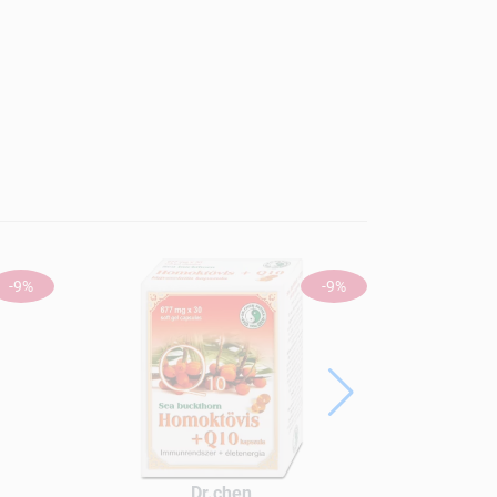
-9%
-9%
Dr.chen