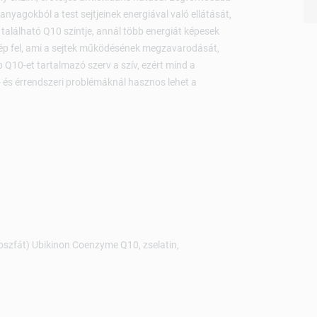
anyagokból a test sejtjeinek energiával való ellátását,
alálható Q10 szintje, annál több energiát képesek
y lép fel, ami a sejtek működésének megzavarodását,
bb Q10-et tartalmazó szerv a szív, ezért mind a
 és érrendszeri problémáknál hasznos lehet a
 foszfát) Ubikinon Coenzyme Q10, zselatin,