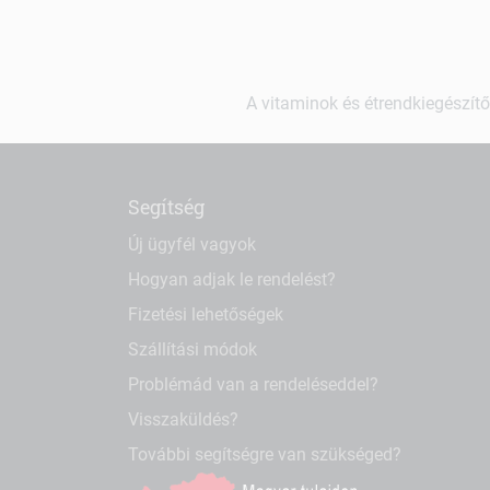
A vitaminok és étrendkiegészítő
Segítség
Új ügyfél vagyok
Hogyan adjak le rendelést?
Fizetési lehetőségek
Szállítási módok
Problémád van a rendeléseddel?
Visszaküldés?
További segítségre van szükséged?