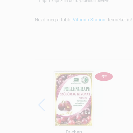
napi 1 kapszula bő folyadékkal bevéve.
Nézd meg a többi
Vitamin Station
terméket is!
-9%
Dr.chen