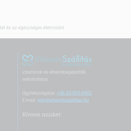
ndet és az egészséges életmódot.
vitaminok és étrendkiegészítők
webáruháza
Ügyfélszolgálat:
+36-20-593-0902
E-mail:
info@vitaminszallitas.hu
Kövess minket: