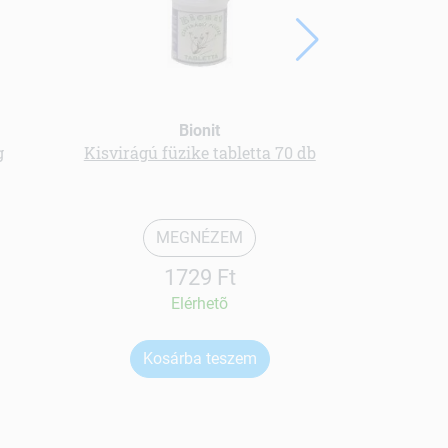
Bionit
g
Kisvirágú füzike tabletta 70 db
kollagén i
MEGNÉZEM
1729 Ft
Elérhetõ
Kosárba teszem
Ko