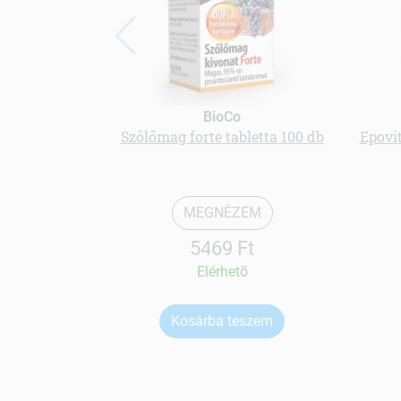
BioCo
Szőlőmag forte tabletta 100 db
Epovit
MEGNÉZEM
5469 Ft
Elérhetõ
Kosárba teszem