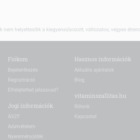
k nem helyettesítik a kiegyensúlyozott, változatos, vegyes étre
Fiókom
Hasznos információk
Bejelentkezés
Aktuális ajánlatok
Regisztráció
Blog
Elfelejtetted jelszavad?
vitaminszallitas.hu
Jogi információk
Rólunk
ÁSZF
Kapcsolat
Adatvételem
Nyereményjáték