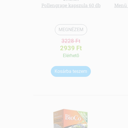
Pollengrape kapszula 60 db
Menü 
MEGNÉZEM
3228 Ft
2939 Ft
Elérhetõ
Kosárba teszem