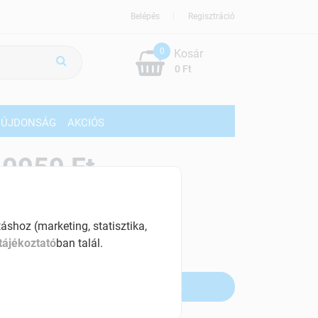
Belépés
Regisztráció
0
Kosár
0 Ft
ÚJDONSÁG
AKCIÓS
10959 Ft
% ÁFÁ-val , [110 Ft/db]
shoz (marketing, statisztika,
szletinformáció:
tájékoztató
ban talál.
fogyott
Értesítést kérek, ha beérkezik