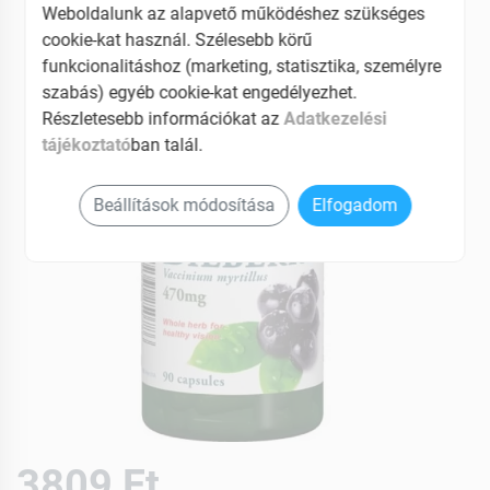
EAN: 5999561250786
Weboldalunk az alapvető működéshez szükséges
cookie-kat használ. Szélesebb körű
funkcionalitáshoz (marketing, statisztika, személyre
szabás) egyéb cookie-kat engedélyezhet.
Részletesebb információkat az
Adatkezelési
tájékoztató
ban talál.
Beállítások módosítása
Elfogadom
3809 Ft