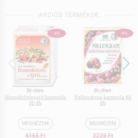
AKCIÓS TERMÉKEK
-9%
-9%
Dr.chen
Dr.chen
Homoktövis+q10 kapszula
Pollengrape kapszula 60
30 db
db
MEGNÉZEM
MEGNÉZEM
4165 Ft
3228 Ft