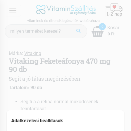
menu
vitaminok és étrendkiegészítők webáruháza
Termék
0
Kosár
keresés
0 Ft
Márka:
Vitaking
Vitaking Feketeáfonya 470 mg
90 db
Segít a jó látás megőrzésében
Tartalom: 90 db
Segíti a a retina normál működésének
fenntartását
Az időskorban kialakuló látáscsökkenést okozó
Adatkezelési beállítások
beteg­ségeknél is hatáso