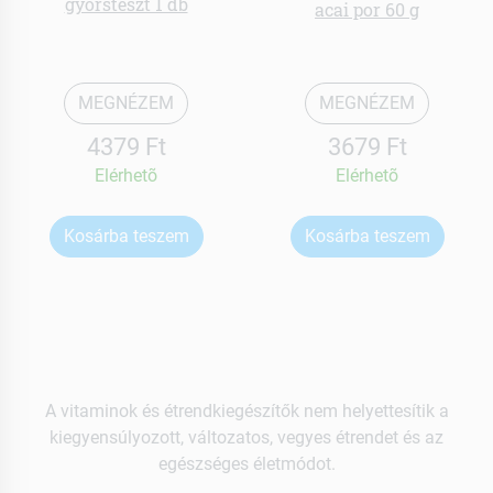
gyorsteszt 1 db
acai por 60 g
MEGNÉZEM
MEGNÉZEM
4379 Ft
3679 Ft
Elérhetõ
Elérhetõ
Kosárba teszem
Kosárba teszem
A vitaminok és étrendkiegészítők nem helyettesítik a
kiegyensúlyozott, változatos, vegyes étrendet és az
egészséges életmódot.