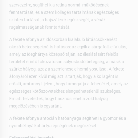
szervezetre, segíthetik a retina normál működésének
fenntartását, és a szem kollagén tartalmának egészséges
szinten tartását, a hajszálerek egészségét, a vénák
rugalmasságának fenntartását.
A fekete áfonya az időskorban kialakuló látáscsökkenést
okozó betegségeknél is hatásos: az egyik a sárgafolt-elfajulás,
amely az ideghártya középső táján, az éleslátásért felelős
területet érintő fokozatosan súlyosbodó betegség; a másik a
szürke hályog, azaz a szemlencse elhomályosulása. A fekete
áfonyáról ezen kívül még azt is tartják, hogy a kollagént is
erősíti, ami annyit jelent, hogy támogatja a fehérjéket, amely az
egészséges kötőszövetekhez elengedhetetlenül szükséges.
Emiatt felvetették, hogy hasznos lehet a zöld hályog
megelőzésében is egyaránt.
A fekete áfonya antocián hatóanyaga segítheti a gyomor és a
nyombél nyálkahártya épségének megőrzését.