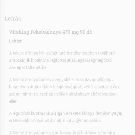
Leírás
Vitaking Feketeáfonya 470 mg 90 db
Leírás:
A fekete áfonya kék színét adó festékanyagban található
antociánok bioaktív tulajdonságúak, egészségmegőrző
szerepet töltenek be.
A fekete áfonyában lévő vegyületek más flavonoidokhoz
hasonlóan antioxidáns tulajdonságúak, védik a sejteket és a
sejtmembránt a szabad gyökök által okozott károsodások
ellen.
A legutóbbi kutatások alapján a fekete áfonya festékanyagai
értékesebb elemekből állnak, mint a gyümölcshús.
A fekete áfonyában lévő antociánok jó hatással vannak a