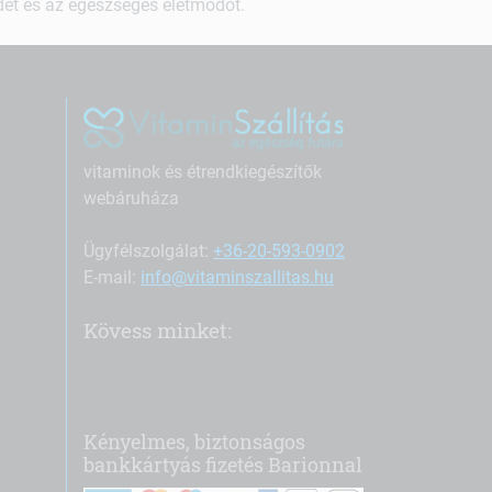
ndet és az egészséges életmódot.
vitaminok és étrendkiegészítők
webáruháza
Ügyfélszolgálat:
+36-20-593-0902
E-mail:
info@vitaminszallitas.hu
Kövess minket:
Kényelmes, biztonságos
bankkártyás fizetés Barionnal