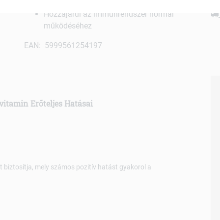
Szerepet játszik a sejtosztódásban
Hozzájárul az immunrendszer normál
működéséhez
EAN: 5999561254197
vitamin Erőteljes Hatásai
 biztosítja, mely számos pozitív hatást gyakorol a