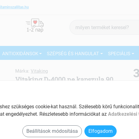
itaminszallitas.hu
Termék
keresés
ANTIOXIDÁNSOK
SZÉPSÉG ÉS HANGULAT
SPECIÁLIS
3
Márka:
Vitaking
Vitaking D-4000 ne kapszula 90
db
27
Vitamin tabletta a D-vitamin hiány
kezelésére
Ké
ez szükséges cookie-kat használ. Szélesebb körű funkcionalitá
El
Tartalom: 90 db
at engedélyezhet. Részletesebb információkat az
Adatkezelési 
Hozzájárul a kalcium és a foszfor normál
Beállítások módosítása
Elfogadom
felszívódásához, hasznosulá­sához