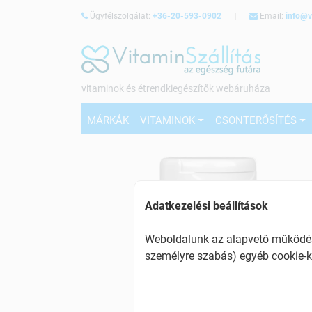
Ügyfélszolgálat:
+36-20-593-0902
Email:
info@v
vitaminok és étrendkiegészítők webáruháza
MÁRKÁK
VITAMINOK
CSONTERŐSÍTÉS
Adatkezelési beállítások
Weboldalunk az alapvető működésh
személyre szabás) egyéb cookie-k