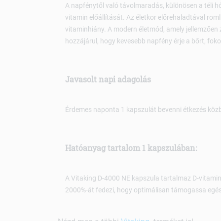
A napfénytől való távolmaradás, különösen a téli 
vitamin előállítását. Az életkor előrehaladtával roml
vitaminhiány. A modern életmód, amely jellemzően zá
hozzájárul, hogy kevesebb napfény érje a bőrt, fok
Javasolt napi adagolás
Érdemes naponta 1 kapszulát bevenni étkezés közbe
Hatóanyag tartalom 1 kapszulában:
A Vitaking D-4000 NE kapszula tartalmaz D-vitamin
2000%-át fedezi, hogy optimálisan támogassa egé