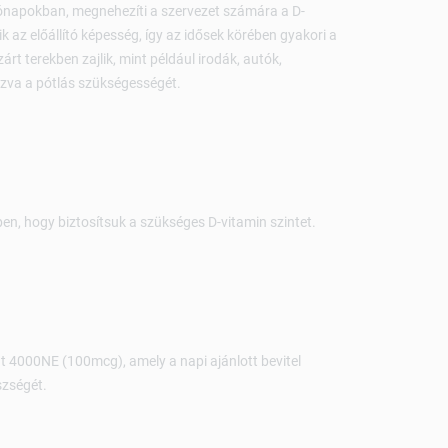
hónapokban, megnehezíti a szervezet számára a D-
ik az előállító képesség, így az idősek körében gyakori a
rt terekben zajlik, mint például irodák, autók,
ozva a pótlás szükségességét.
n, hogy biztosítsuk a szükséges D-vitamin szintet.
t 4000NE (100mcg), amely a napi ajánlott bevitel
szségét.