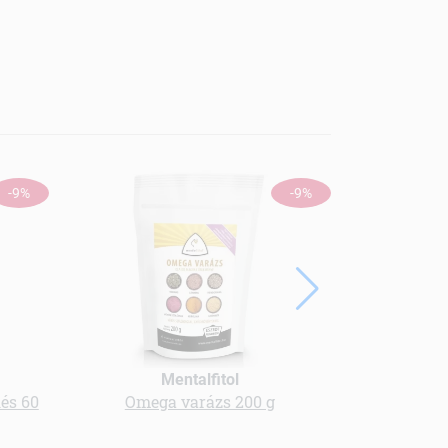
-9%
-9%
Mentalfitol
és 60
Omega varázs 200 g
Diéta f
cso