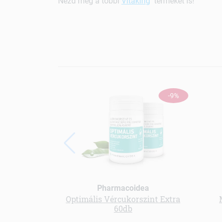
Nézd meg a többi
Vitaking
terméket is!
-9%
Pharmacoidea
Optimális Vércukorszint Extra
60db