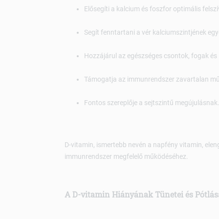
Elősegíti a kalcium és foszfor optimális fels
Segít fenntartani a vér kalciumszintjének eg
Hozzájárul az egészséges csontok, fogak é
Támogatja az immunrendszer zavartalan mű
Fontos szereplője a sejtszintű megújulásnak
D-vitamin, ismertebb nevén a napfény vitamin, ele
immunrendszer megfelelő működéséhez.
A D-vitamin Hiányának Tünetei és Pótlás