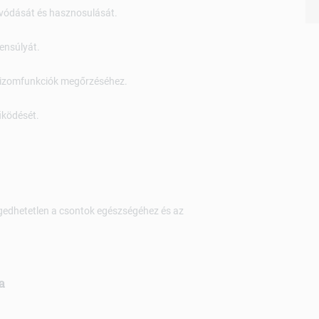
zívódását és hasznosulását.
yensúlyát.
s izomfunkciók megőrzéséhez.
ködését.
.
ngedhetetlen a csontok egészségéhez és az
a