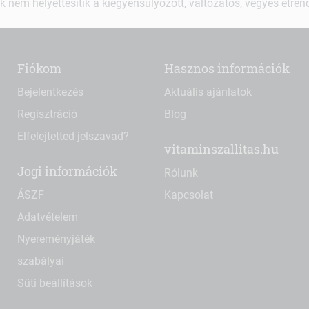
k nem helyettesítik a kiegyensúlyozott, változatos, vegyes étre
Fiókom
Hasznos információk
Bejelentkezés
Aktuális ajánlatok
Regisztráció
Blog
Elfelejtetted jelszavad?
vitaminszallitas.hu
Jogi információk
Rólunk
ÁSZF
Kapcsolat
Adatvételem
Nyereményjáték
szabályai
Süti beállítások