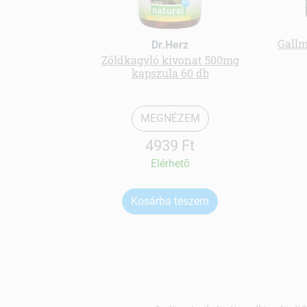
Gallm
Dr.Herz
Zöldkagyló kivonat 500mg
kapszula 60 db
MEGNÉZEM
4939 Ft
Elérhetõ
Kosárba teszem