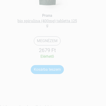
Prana
bio spirulina (400mg) tabletta 125
Balanc
g
MEGNÉZEM
2679 Ft
Elérhetõ
Kosárba teszem
Ko