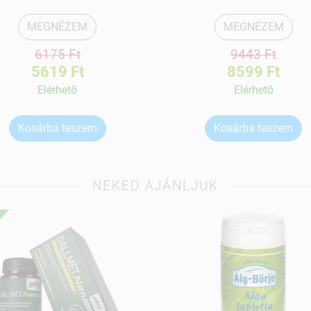
MEGNÉZEM
MEGNÉZEM
6175 Ft
9443 Ft
5619 Ft
8599 Ft
Elérhetõ
Elérhetõ
Kosárba teszem
Kosárba teszem
NEKED AJÁNLJUK