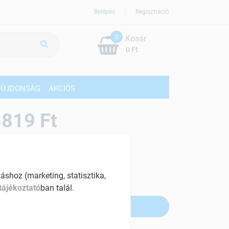
Belépés
Regisztráció
0
Kosár
0 Ft
ÚJDONSÁG
AKCIÓS
819 Ft
% ÁFÁ-val , [42 Ft/db]
szletinformáció:
shoz (marketing, statisztika,
fogyott
tájékoztató
ban talál.
Értesítést kérek, ha beérkezik