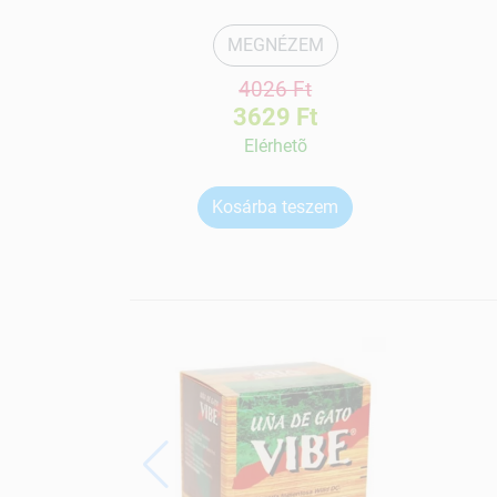
MEGNÉZEM
4026 Ft
3629 Ft
Elérhetõ
Kosárba teszem