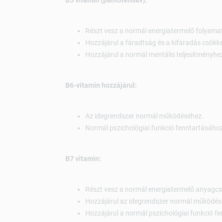
B5 vitamin (pantoténsav):
Részt vesz a normál energiatermelő folyama
Hozzájárul a fáradtság és a kifáradás csökk
Hozzájárul a normál mentális teljesítményhe
B6-vitamin hozzájárul:
Az idegrendszer normál működéséhez.
Normál pszichológiai funkció fenntartásáho
B7 vitamin:
Részt vesz a normál energiatermelő anyagc
Hozzájárul az idegrendszer normál működés
Hozzájárul a normál pszichológiai funkció f