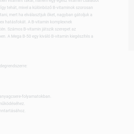
etlen vitamint takar, hanem egy egész vitamin családot
). Így tehát, mivel a különböző B-vitaminok szorosan
ni, mert ha elválasztjuk őket, nagyban gátoljuk a
ex hatásfokát. A B-vitamin komplexnek
én. Számos B-vitamin játszik szerepet az
ben. A Mega B-50 egy kiváló B-vitamin kiegészítés a
idegrendszerre:
ő anyagcsere-folyamatokban.
 működéséhez.
enntartásához.