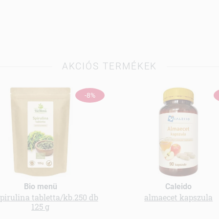
AKCIÓS TERMÉKEK
-8%
Bio menü
Caleido
spirulina tabletta/kb.250 db
almaecet kapszula
125 g