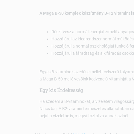
A Mega B-50 komplex készítmény B-12 vitamint is
Részt vesz a normál energiatermelő anyagc
Hozzájárul az idegrendszer normál működés
Hozzájárul a normál pszichológiai funkció f
Hozzájárul a fáradtság és a kifáradás csökk
Egyes B-vitaminok szedése mellett célszerű folyama
a Mega B-50 mellé vevőink kedvenc C-vitaminját a Vi
Egy kis Érdekesség
Ha szedem a B-vitaminokat, a vizeletem világossárg
Nincs baj. A B2-vitamin természetes állapotában 
bejut a vizeletbe is, megváltoztatva annak színét.