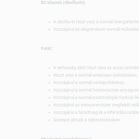
B2 vitamin (riboflavin)
A riboflavin részt vesz a normál energiater
Hozzájárul az idegrendszer normál működés
Folát:
A terhesség alatt részt vesz az anyai szöve
Részt vesz a normál aminosav-szintézisben.
Hozzájárul a normál vérképződéshez.
Hozzájárul a normál homocisztein-anyagcse
Hozzájárul a normál pszichológiai funkció f
Hozzájárul az immunrendszer megfelelő mű
Hozzájárul a fáradtság és a kifáradás csökk
Szerepet játszik a sejtosztódásban.