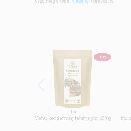
Nézd meg a többi
Vitaking
terméket is!
-10%
Bio
Menü kendermag fehérje por 250 g
bio 