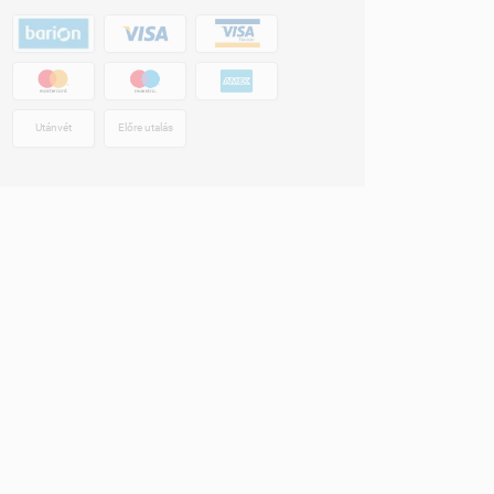
Utánvét
Előre utalás