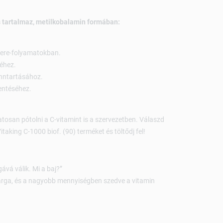
 tartalmaz, metilkobalamin formában:
sere-folyamatokban.
éhez.
enntartásához.
entéséhez.
tosan pótolni a C-vitamint is a szervezetben. Válaszd
taking C-1000 biof. (90) terméket és töltődj fel!
ává válik. Mi a baj?”
sárga, és a nagyobb mennyiségben szedve a vitamin