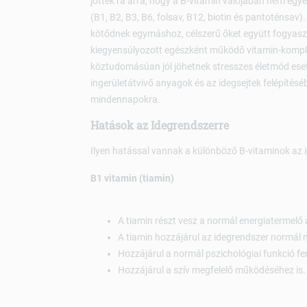
jöttek rá arra, hogy a B-vitamin valójában nem egy
(B1, B2, B3, B6, folsav, B12, biotin és pantoténsav
kötődnek egymáshoz, célszerű őket együtt fogyaszta
kiegyensúlyozott egészként működő vitamin-kompl
köztudomásúan jól jöhetnek stresszes életmód eset
ingerületátvivő anyagok és az idegsejtek felépítésé
mindennapokra.
Hatások az Idegrendszerre
Ilyen hatással vannak a különböző B-vitaminok az 
B1 vitamin (tiamin)
A tiamin részt vesz a normál energiatermel
A tiamin hozzájárul az idegrendszer normál
Hozzájárul a normál pszichológiai funkció f
Hozzájárul a szív megfelelő működéséhez is.