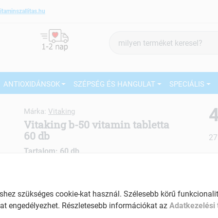
itaminszallitas.hu
Termék
keresés
ANTIOXIDÁNSOK
SZÉPSÉG ÉS HANGULAT
SPECIÁLIS
4
Márka:
Vitaking
Vitaking b-50 vitamin tabletta
60 db
27
Tartalom: 60 db
Ké
EAN: 5999571380206
El
Am
ez szükséges cookie-kat használ. Szélesebb körű funkcionalitá
a v
at engedélyezhet. Részletesebb információkat az
Adatkezelési 