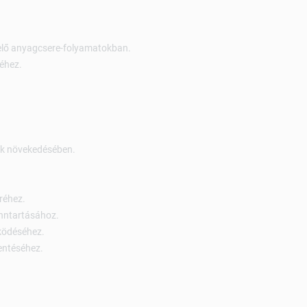
melő anyagcsere-folyamatokban.
éhez.
tek növekedésében.
réhez.
enntartásához.
ködéséhez.
entéséhez.