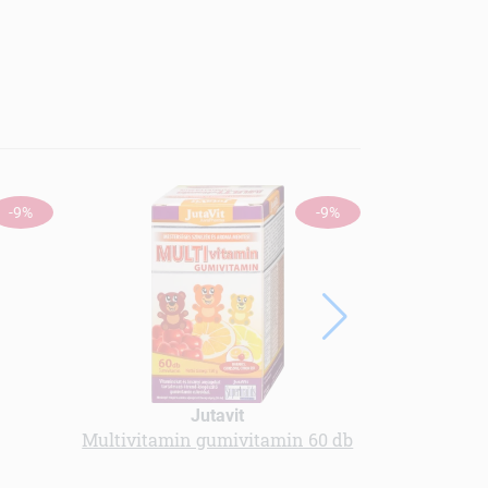
-9%
-9%
Jutavit
Multivitamin gumivitamin 60 db
kollagén i