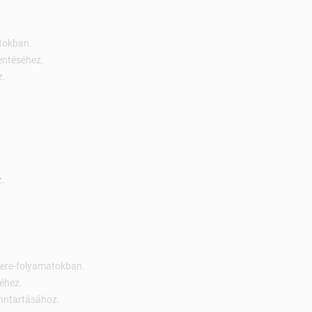
tokban.
entéséhez.
z.
z.
sere-folyamatokban.
éhez.
enntartásához.