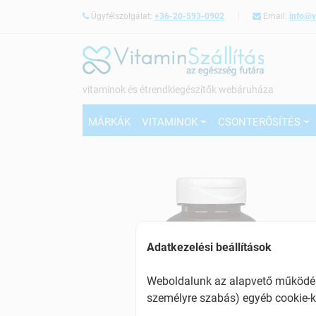
Ügyfélszolgálat:
+36-20-593-0902
Email:
info@v
vitaminok és étrendkiegészítők webáruháza
MÁRKÁK
VITAMINOK
CSONTERŐSÍTÉS
Adatkezelési beállítások
Weboldalunk az alapvető működésh
személyre szabás) egyéb cookie-k