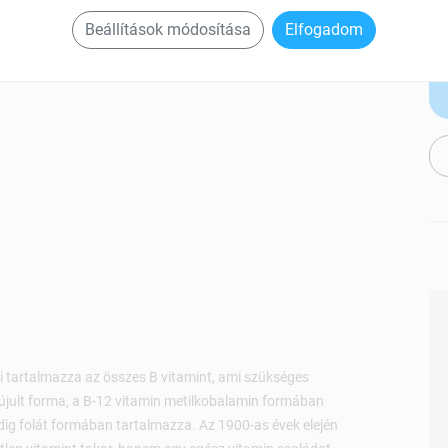
Beállítások módosítása
Elfogadom
i tartalmazza az összes B vitamint, ami szükséges
jult forma, a B-12 vitamin metilkobalamin formában
edig folát formában tartalmazza. Az 1900-as évek elején