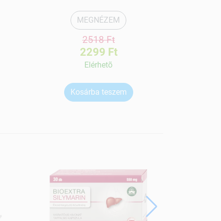
MEGNÉZEM
2518 Ft
2299 Ft
Elérhetõ
Kosárba teszem
Ko