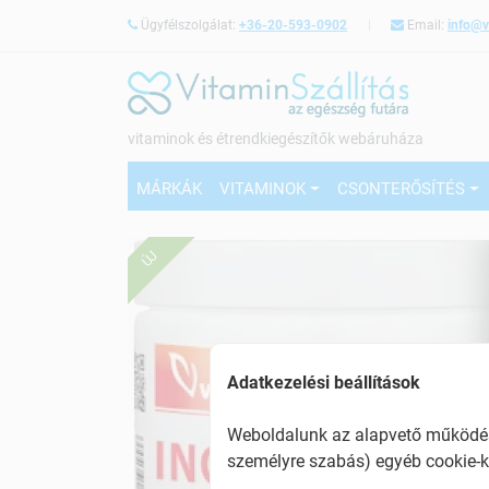
Ügyfélszolgálat:
+36-20-593-0902
Email:
info@v
vitaminok és étrendkiegészítők webáruháza
MÁRKÁK
VITAMINOK
CSONTERŐSÍTÉS
ÚJ
Adatkezelési beállítások
Weboldalunk az alapvető működésh
személyre szabás) egyéb cookie-k