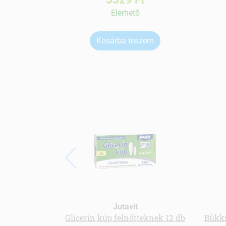
Elérhetõ
Kosárba teszem
Jutavit
Glicerin kúp felnőtteknek 12 db
Bükks