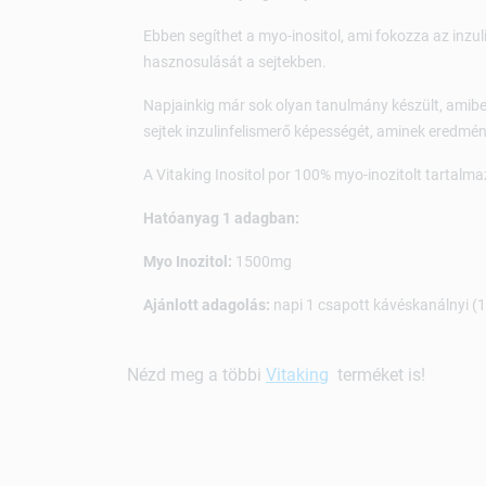
Ebben segíthet a myo-inositol, ami fokozza az inzu
hasznosulását a sejtekben.
Napjainkig már sok olyan tanulmány készült, amiben
sejtek inzulinfelismerő képességét, aminek eredmé
A Vitaking Inositol por 100% myo-inozitolt tartalma
Hatóanyag 1 adagban:
Myo Inozitol:
1500mg
Ajánlott adagolás:
napi 1 csapott kávéskanálnyi (
Nézd meg a többi
Vitaking
terméket is!