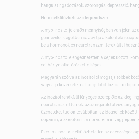
hangulatingadozások, szorongás, depresszió, hang
Nem nélkülözheti az idegrendszer
A myo-inositol jelentős mennyiségben van jelen az a
gerincvelői idegekben is. Javítja a különféle recept
be a hormonok és neurotranszmitterek által használ
A myo-inositol elengedhetetlen a sejtek közötti ko
sejthártya alkotórészét is képezi.
Magyarán szólva az inositol támogatja többek közöt
vagy a jó közérzetet és hangulatot biztosító dopa
Az inozitol rendkívül lényeges szereplője az idegi in
neurotranszmitternek, azaz ingerületátvivő anyagna
üzeneteket tudjon továbbítani az idegsejtek között.
dopamin, a szerotonin, a noradrenalin vagy éppen a
Ezért az inositol nélkülözhetetlen az egészséges ag