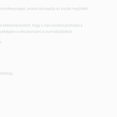
linérzékenységet, amivel támogatja az inzulin megfelelő
 bebizonyosodott, hogy a myo-inositol javíthatja a
nyeképpen a vércukorszint is normalizálódhat.
z.
1500mg).