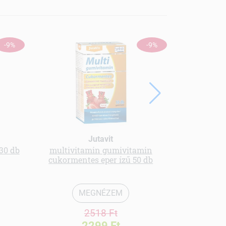
-9%
-9%
Jutavit
30 db
multivitamin gumivitamin
Olimp
cukormentes eper ízű 50 db
napoz
MEGNÉZEM
2518 Ft
2299 Ft