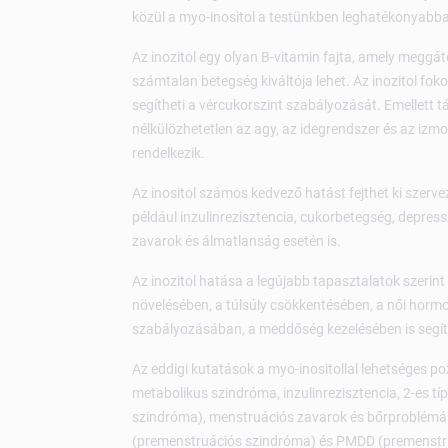
közül a myo-inositol a testünkben leghatékonyabb
Az inozitol egy olyan B-vitamin fajta, amely meggát
számtalan betegség kiváltója lehet. Az inozitol foko
segítheti a vércukorszint szabályozását. Emellett tá
nélkülözhetetlen az agy, az idegrendszer és az izm
rendelkezik.
Az inositol számos kedvező hatást fejthet ki szerve
például inzulinrezisztencia, cukorbetegség, depre
zavarok és álmatlanság esetén is.
Az inozitol hatása a legújabb tapasztalatok szeri
növelésében, a túlsúly csökkentésében, a női hormo
szabályozásában, a meddőség kezelésében is segíts
Az eddigi kutatások a myo-inositollal lehetséges po
metabolikus szindróma, inzulinrezisztencia, 2-es t
szindróma), menstruációs zavarok és bőrproblémák
(premenstruációs szindróma) és PMDD (premenstruá