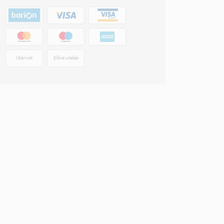
Utánvét
Előre utalás