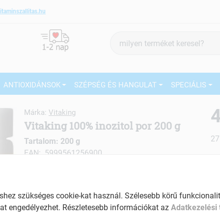
itaminszallitas.hu
Termék
keresés
ANTIOXIDÁNSOK
SZÉPSÉG ÉS HANGULAT
SPECIÁLIS
4
Márka:
Vitaking
Vitaking 100% inozitol por 200 g
27
Tartalom: 200 g
EAN: 5999561256900
Ké
El
Am
ez szükséges cookie-kat használ. Szélesebb körű funkcionalitá
a v
at engedélyezhet. Részletesebb információkat az
Adatkezelési 