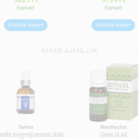
Elérhetõ
Elérhetõ
Kosárba teszem
Kosárba teszem
NEKED AJÁNLJUK
Salvus
Menthachol
zéki gyógyvíz permet /kék/
Csepp 10 ml