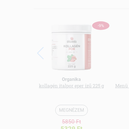
-9%
Organika
kollagén italpor eper ízű 225 g
Menü 
MEGNÉZEM
5850 Ft
5329 Ft