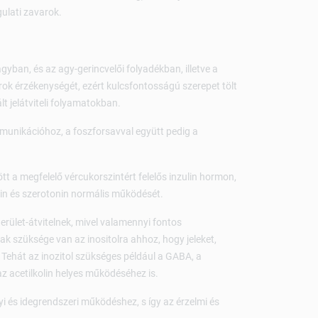
ulati zavarok.
gyban, és az agy-gerincvelői folyadékban, illetve a
orok érzékenységét, ezért kulcsfontosságú szerepet tölt
t jelátviteli folyamatokban.
mmunikációhoz, a foszforsavval együtt pedig a
t a megfelelő vércukorszintért felelős inzulin hormon,
min és szerotonin normális működését.
gerület-átvitelnek, mivel valamennyi fontos
k szüksége van az inositolra ahhoz, hogy jeleket,
 Tehát az inozitol szükséges például a GABA, a
z acetilkolin helyes működéséhez is.
yi és idegrendszeri működéshez, s így az érzelmi és