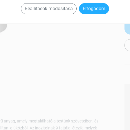
Beállítások módosítása
Elfogadom
rű anyag, amely megtalálható a testünk szöveteiben, és
ítani glükózból. Az inozitolnak 9 fajtája létezik, melyek