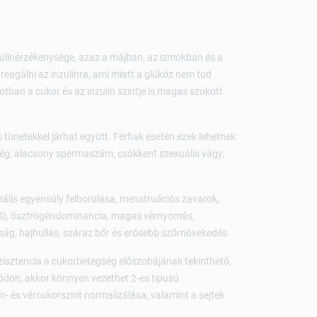
nzulinérzékenysége, azaz a májban, az izmokban és a
reagálni az inzulinra, ami miatt a glükóz nem tud
otban a cukor és az inzulin szintje is magas szokott
 tünetekkel járhat együtt. Férfiak esetén ezek lehetnek:
ség, alacsony spermaszám, csökkent szexuális vágy,
onális egyensúly felborulása, menstruációs zavarok,
S), ösztrogéndominancia, magas vérnyomás,
ág, hajhullás, száraz bőr és erősebb szőrnövekedés.
zisztencia a cukorbetegség előszobájának tekinthető,
módon, akkor könnyen vezethet 2-es típusú
- és vércukorszint normalizálása, valamint a sejtek