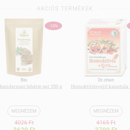
AKCIÓS TERMÉKEK
-10%
Bio
Dr.chen
kendermag fehérje por 250 g
Homoktövis+q10 kapszula 
MEGNÉZEM
MEGNÉZEM
4026 Ft
4165 Ft
3629 Ft
3799 Ft