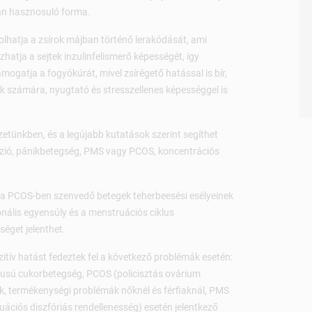
an hasznosuló forma.
olhatja a zsírok májban történő lerakódását, ami
zhatja a sejtek inzulinfelismerő képességét, így
mogatja a fogyókúrát, mivel zsírégető hatással is bír,
ok számára, nyugtató és stresszellenes képességgel is
zetünkben, és a legújabb kutatások szerint segíthet
sszió, pánikbetegség, PMS vagy PCOS, koncentrációs
nt a PCOS-ben szenvedő betegek teherbeesési esélyeinek
nális egyensúly és a menstruációs ciklus
éget jelenthet.
zitív hatást fedeztek fel a következő problémák esetén:
ípusú cukorbetegség, PCOS (policisztás ovárium
, termékenységi problémák nőknél és férfiaknál, PMS
ciós diszfóriás rendellenesség) esetén jelentkező