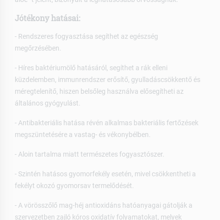
Jótékony hatásai:
- Rendszeres fogyasztása segíthet az egészség
megőrzésében.
- Híres baktériumölő hatásáról, segíthet a rák elleni
küzdelemben, immunrendszer erősítő, gyulladáscsökkentő és
méregtelenítő, hiszen belsőleg használva elősegítheti az
általános gyógyulást.
- Antibakteriális hatása révén alkalmas bakteriális fertőzések
megszüntetésére a vastag- és vékonybélben.
- Aloin tartalma miatt természetes fogyasztószer.
- Szintén hatásos gyomorfekély esetén, mivel csökkentheti a
fekélyt okozó gyomorsav termelődését.
- A vörösszőlő mag-héj antioxidáns hatóanyagai gátolják a
szervezetben zajló kóros oxidatív folyamatokat, melyek