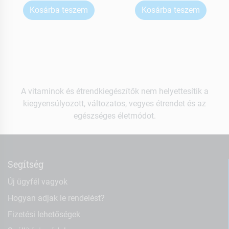
Kosárba teszem
Kosárba teszem
A vitaminok és étrendkiegészítők nem helyettesítik a
kiegyensúlyozott, változatos, vegyes étrendet és az
egészséges életmódot.
Segítség
Új ügyfél vagyok
Hogyan adjak le rendelést?
Fizetési lehetőségek