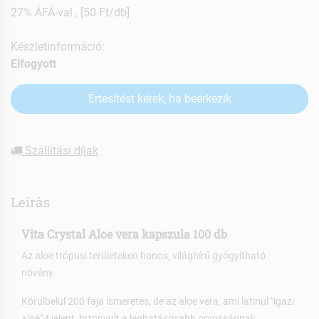
27% ÁFÁ-val , [50 Ft/db]
Készletinformáció:
Elfogyott
Értesítést kérek, ha beérkezik
Szállítási díjak
Leírás
Vita Crystal Aloe vera kapszula 100 db
Az aloe trópusi területeken honos, világhírű gyógyítható
növény.
Körülbelül 200 faja ismeretes, de az aloe vera, ami latinul "igazi
aloé"-t jelent, bizonyult a leghatásosabb orvosságnak.