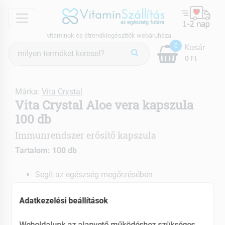
menu
vitaminok és étrendkiegészítők webáruháza
Termék
0
Kosár
keresés
0 Ft
Márka:
Vita Crystal
Vita Crystal Aloe vera kapszula
100 db
Immunrendszer erősítő kapszula
Tartalom: 100 db
Segít az egészség megőrzésében
Baktériumölő hatású
Aloin tartalma miatt természetes fogyasztószer
Adatkezelési beállítások
EAN: 5999567720580
Weboldalunk az alapvető működéshez szükséges