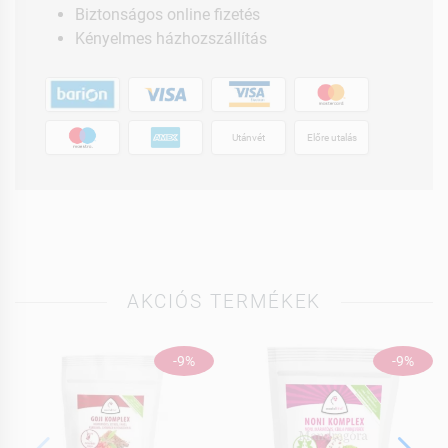
Biztonságos online fizetés
Kényelmes házhozszállítás
Utánvét
Előre utalás
AKCIÓS TERMÉKEK
-9%
-9%