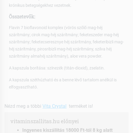
krónikus betegségekhez vezetnek.
Összetevők:
Flavin 7 bioflavonoid komplex (vörös szőlő mag-héj
szárítmány; cirok mag-héj szárítmány; feketeszeder mag-héj
szárítmány; feketecseresznye héj szárítmány, feketeribizli mag-
héj szárítmány, pirosribizli mag-héj szárítmány, szilva héj
szárítmány almahéj szárítmány), aloe vera powder.
A kapszula borítása: színezék (titán-dioxid), zselatin.
A kapszula széthúzható és a benne lévő tartalom anélkül is
elfogyasztható.
Nézd meg a többi
Vita Crystal
terméket is!
vitaminszallitas.hu előnyei
Ingyenes kiszállítás 18000 Ft-tól 8 kg alatt