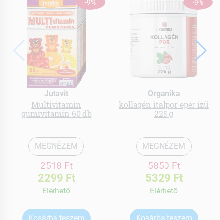
-9%
-9%
Jutavit
Organika
Multivitamin
kollagén italpor eper ízű
gumivitamin 60 db
225 g
MEGNÉZEM
MEGNÉZEM
2518 Ft
5850 Ft
2299 Ft
5329 Ft
Elérhetõ
Elérhetõ
Kosárba teszem
Kosárba teszem