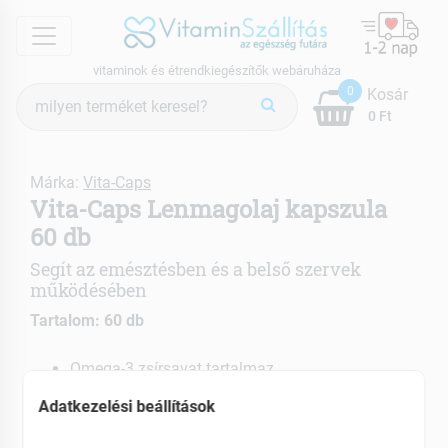
menu
vitaminok és étrendkiegészítők webáruháza
Termék
0
Kosár
keresés
0 Ft
Márka:
Vita-Caps
Vita-Caps Lenmagolaj kapszula
60 db
Segít az emésztésben és a belső szervek
működésében
Tartalom: 60 db
Omega-3 zsírsavat tartalmaz
Gyulladáscsökkentő hatású
Adatkezelési beállítások
Segít a székrekedés elkerülésében