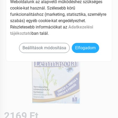
Weboldalunk az alapvető működéshez szükséges
EAN: 5997636140529
cookie-kat használ. Szélesebb körű
funkcionalitáshoz (marketing, statisztika, személyre
szabás) egyéb cookie-kat engedélyezhet.
Részletesebb információkat az
Adatkezelési
tájékoztató
ban talál.
Beállítások módosítása
Elfogadom
2169 Ft