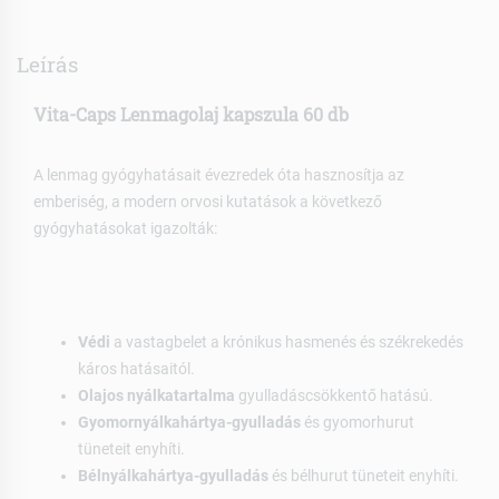
Leírás
Vita-Caps Lenmagolaj kapszula 60 db
A lenmag gyógyhatásait évezredek óta hasznosítja az
emberiség, a modern orvosi kutatások a következő
gyógyhatásokat igazolták:
Védi
a vastagbelet a krónikus hasmenés és székrekedés
káros hatásaitól.
Olajos nyálkatartalma
gyulladáscsökkentő hatású.
Gyomornyálkahártya-gyulladás
és gyomorhurut
tüneteit enyhíti.
Bélnyálkahártya-gyulladás
és bélhurut tüneteit enyhíti.