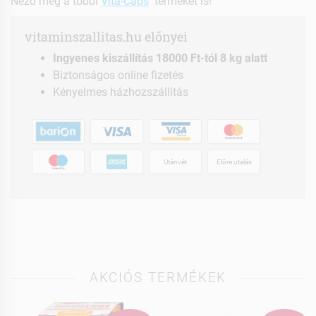
Nézd meg a többi
Vita-Caps
terméket is!
vitaminszallitas.hu előnyei
Ingyenes kiszállítás 18000 Ft-tól 8 kg alatt
Biztonságos online fizetés
Kényelmes házhozszállítás
Utánvét
Előre utalás
AKCIÓS TERMÉKEK