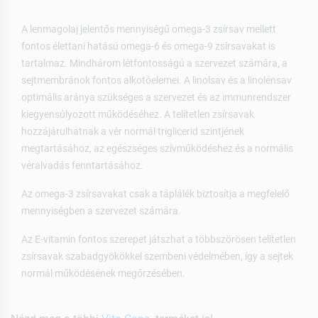
A lenmagolaj jelentős mennyiségű omega-3 zsírsav mellett
fontos élettani hatású omega-6 és omega-9 zsírsavakat is
tartalmaz. Mindhárom létfontosságú a szervezet számára, a
sejtmembránok fontos alkotóelemei. A linolsav és a linolénsav
optimális aránya szükséges a szervezet és az immunrendszer
kiegyensúlyozott működéséhez. A telítetlen zsírsavak
hozzájárulhatnak a vér normál triglicerid szintjének
megtartásához, az egészséges szívműködéshez és a normális
véralvadás fenntartásához.
Az omega-3 zsírsavakat csak a táplálék biztosítja a megfelelő
mennyiségben a szervezet számára.
Az E-vitamin fontos szerepet játszhat a többszörösen telítetlen
zsírsavak szabadgyökökkel szembeni védelmében, így a sejtek
normál működésének megőrzésében.