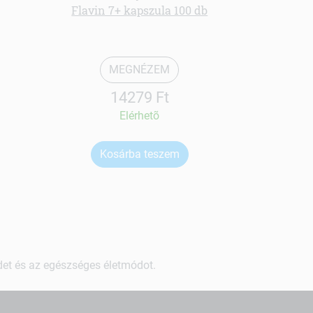
Flavin 7+ kapszula 100 db
Fokhagym
MEGNÉZEM
14279 Ft
Elérhetõ
Kosárba teszem
Ko
ndet és az egészséges életmódot.