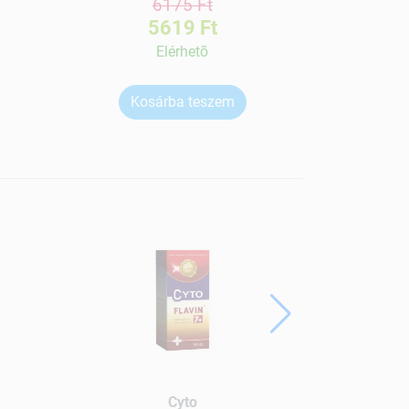
6175 Ft
5619 Ft
Elérhetõ
Kosárba teszem
Ko
Cyto