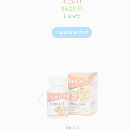
4026 Ft
3629 Ft
Elérhetõ
Kosárba teszem
BioCo