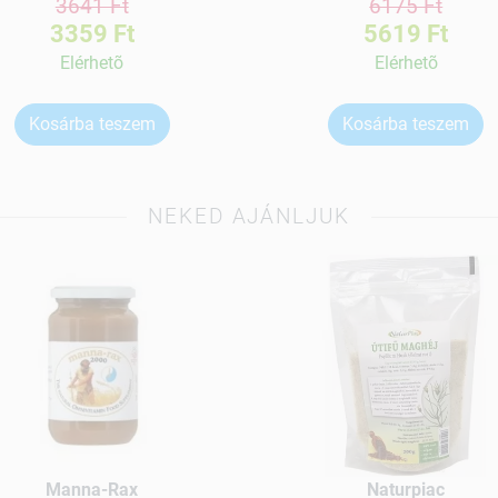
3641 Ft
6175 Ft
3359 Ft
5619 Ft
Elérhetõ
Elérhetõ
Kosárba teszem
Kosárba teszem
NEKED AJÁNLJUK
Manna-Rax
Naturpiac