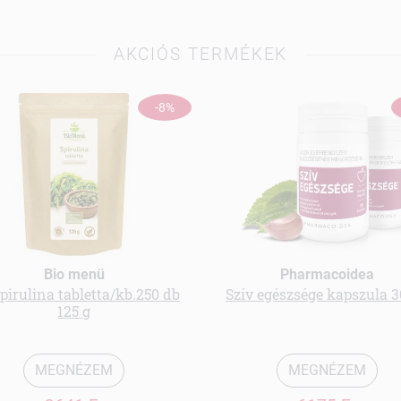
AKCIÓS TERMÉKEK
-8%
Bio menü
Pharmacoidea
spirulina tabletta/kb.250 db
Szív egészsége kapszula 3
125 g
MEGNÉZEM
MEGNÉZEM