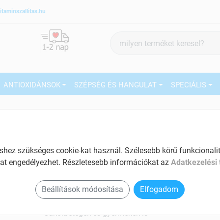
itaminszallitas.hu
Termék
keresés
ANTIOXIDÁNSOK
SZÉPSÉG ÉS HANGULAT
SPECIÁLIS
2
Márka:
Virde
Virde Lándzsás útifű folyékony
étrend-kiegészítő 200 ml
27
ez szükséges cookie-kat használ. Szélesebb körű funkcionalitá
Köhögés és torokfájás ellen
Ké
at engedélyezhet. Részletesebb információkat az
Adatkezelési 
Tartalom: 200 ml
El
Beállítások módosítása
Elfogadom
Hozzájárul a köhögéssel járó tünetek
enyhüléséhez
Cukorbetegek és gyermekek is