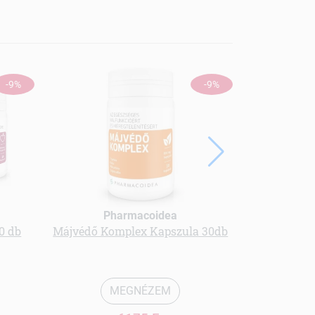
-9%
-9%
Pharmacoidea
Ph
0 db
Májvédő Komplex Kapszula 30db
Erek egészs
MEGNÉZEM