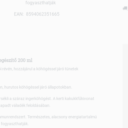
fogyaszthatják
EAN: 8594062351665
egészítő 200 ml
 révén, hozzájárul a köhögéssel járó tünetek
én, hurutos köhögéssel járó állapotokban.
sékli a száraz ingerköhögést. A kerti kakukkfűkivonat
etapadt váladék feloldásában.
immunrendszert. Természetes, alacsony energiatartalmú
 fogyaszthatják.