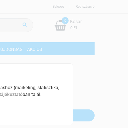
Belépés
Regisztráció
0
Kosár
0 Ft
ÚJDONSÁG
AKCIÓS
329 Ft
% ÁFÁ-val , [11645 Ft/l]
shoz (marketing, statisztika,
szletinformáció:
tájékoztató
ban talál.
fogyott
Értesítést kérek, ha beérkezik