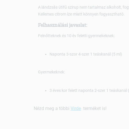
A lándzsás útifű szirup nem tartalmaz alkoholt, fo
Kellemes citrom íze miatt könnyen fogyasztható.
Felhasználási javaslat:
Felnőtteknek és 10 év feletti gyermekeknek:
Naponta 3-szor 4-szer 1 teáskanál (5 ml)
Gyermekeknek:
3 éves kor felett naponta 2-szer 1 teáskanál 
Nézd meg a többi
Virde
terméket is!