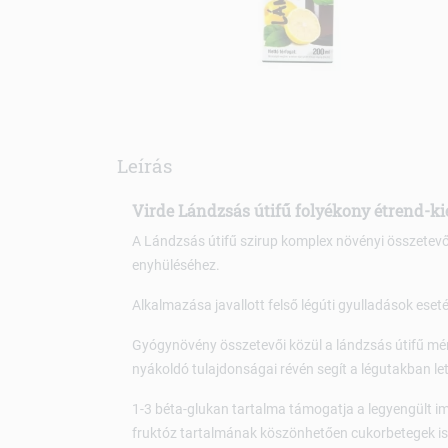
Leírás
Virde Lándzsás útifű folyékony étrend-ki
A Lándzsás útifű szirup komplex növényi összetevői
enyhüléséhez.
Alkalmazása javallott felső légúti gyulladások eset
Gyógynövény összetevői közül a lándzsás útifű mér
nyákoldó tulajdonságai révén segít a légutakban l
1-3 béta-glukan tartalma támogatja a legyengült 
fruktóz tartalmának köszönhetően cukorbetegek is