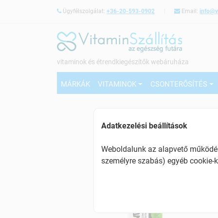
Ügyfélszolgálat:
+36-20-593-0902
Email:
info@v
vitaminok és étrendkiegészítők webáruháza
MÁRKÁK
VITAMINOK
CSONTERŐSÍTÉS
Adatkezelési beállítások
Weboldalunk az alapvető működésh
személyre szabás) egyéb cookie-k