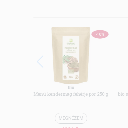
-10%
Bio
Menü kendermag fehérje por 250 g
bio 
MEGNÉZEM