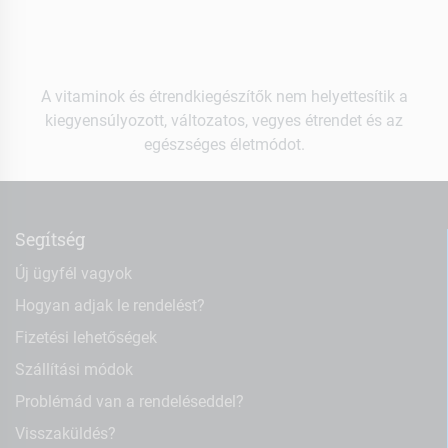
A vitaminok és étrendkiegészítők nem helyettesítik a
kiegyensúlyozott, változatos, vegyes étrendet és az
egészséges életmódot.
Segítség
Új ügyfél vagyok
Hogyan adjak le rendelést?
Fizetési lehetőségek
Szállítási módok
Problémád van a rendeléseddel?
Visszaküldés?