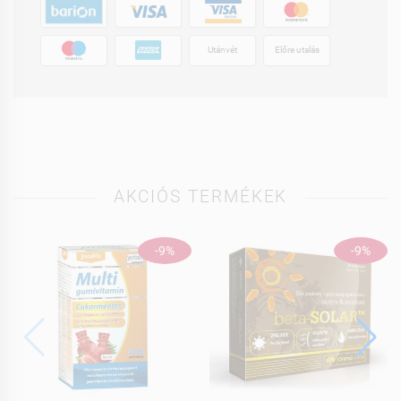
Utánvét
Előre utalás
AKCIÓS TERMÉKEK
-9%
-9%