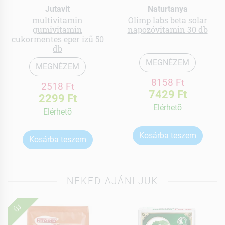
Jutavit
Naturtanya
multivitamin
Olimp labs beta solar
gumivitamin
napozóvitamin 30 db
cukormentes eper ízű 50
db
MEGNÉZEM
MEGNÉZEM
8158 Ft
2518 Ft
7429 Ft
2299 Ft
Elérhetõ
Elérhetõ
Kosárba teszem
Kosárba teszem
NEKED AJÁNLJUK
ÚJ