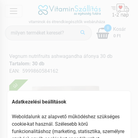
menu
vitaminok és étrendkiegészítők webáruháza
Termék
0
Kosár
keresés
0 Ft
Vegnum nutrifruits ashwagandha áfonya 30 db
Tartalom: 30 db
EAN: 5999860584162
ÚJ
Adatkezelési beállítások
Weboldalunk az alapvető működéshez szükséges
cookie-kat használ. Szélesebb körű
funkcionalitáshoz (marketing, statisztika, személyre