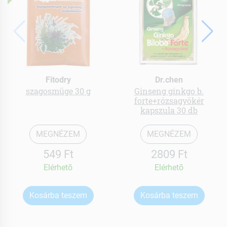
Fitodry
Dr.chen
szagosmüge 30 g
Ginseng ginkgo b.
forte+rózsagyökér
kapszula 30 db
MEGNÉZEM
MEGNÉZEM
549 Ft
2809 Ft
Elérhetõ
Elérhetõ
Kosárba teszem
Kosárba teszem