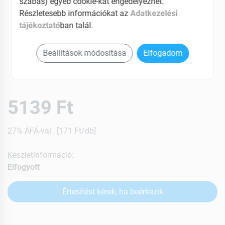
szabás) egyéb cookie-kat engedélyezhet.
Részletesebb információkat az
Adatkezelési
tájékoztató
ban talál.
Beállítások módosítása
Elfogadom
5139 Ft
27% ÁFÁ-val , [171 Ft/db]
Készletinformáció:
Elfogyott
Értesítést kérek, ha beérkezik