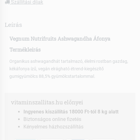
Szállítási díjak
Leírás
Vegnum Nutrifruits Ashwagandha Áfonya
Termékleírás
Organikus ashwagandhát tartalmazó, élelmi rostban gazdag,
kékáfonya ízű, vegán elrágható étrend-kiegészítő
gumigyümölcs 88,5% gyümölcstartalommal.
vitaminszallitas.hu előnyei
Ingyenes kiszállítás 18000 Ft-tól 8 kg alatt
Biztonságos online fizetés
Kényelmes házhozszállítás