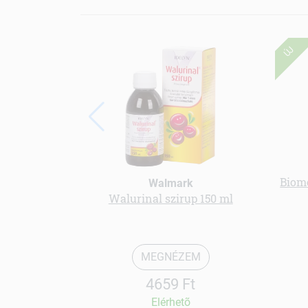
ÚJ
Biom
Walmark
Walurinal szirup 150 ml
MEGNÉZEM
4659 Ft
Elérhetõ