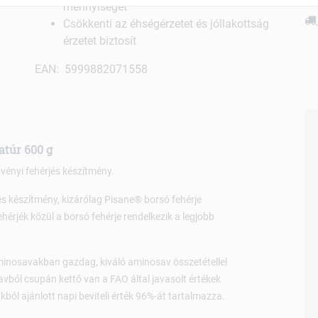
mennyiségét
Csökkenti az éhségérzetet és jóllakottság
érzetet biztosít
EAN: 5999882071558
atúr 600 g
vényi fehérjés készítmény.
s készítmény, kizárólag Pisane® borsó fehérje
hérjék közül a borsó fehérje rendelkezik a legjobb
 aminosavakban gazdag, kiváló aminosav összetétellel
avból csupán kettő van a FAO által javasolt értékek
akból ajánlott napi beviteli érték 96%-át tartalmazza.