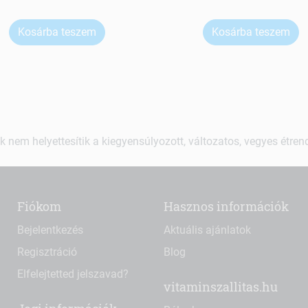
Kosárba teszem
Kosárba teszem
k nem helyettesítik a kiegyensúlyozott, változatos, vegyes étre
Fiókom
Hasznos információk
Bejelentkezés
Aktuális ajánlatok
Regisztráció
Blog
Elfelejtetted jelszavad?
vitaminszallitas.hu