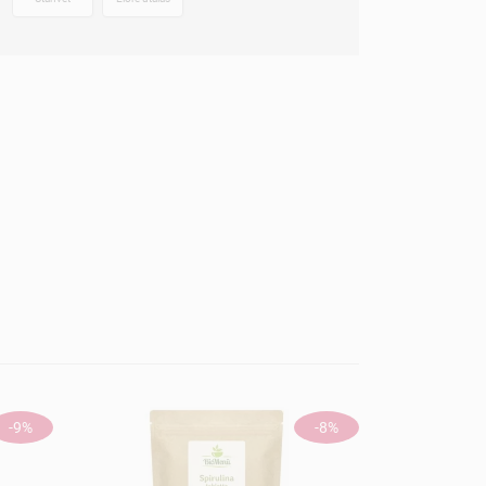
-9%
-8%