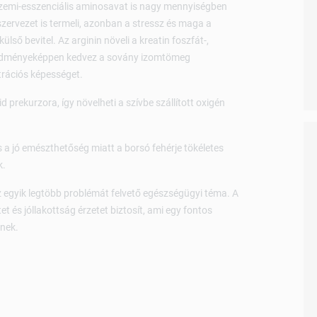
szemi-esszenciális aminosavat is nagy mennyiségben
szervezet is termeli, azonban a stressz és maga a
ülső bevitel. Az arginin növeli a kreatin foszfát-,
eredményeképpen kedvez a sovány izomtömeg
trációs képességet.
d prekurzora, így növelheti a szívbe szállított oxigén
s a jó emészthetőség miatt a borsó fehérje tökéletes
k.
z egyik legtöbb problémát felvető egészségügyi téma. A
t és jóllakottság érzetet biztosít, ami egy fontos
knek.