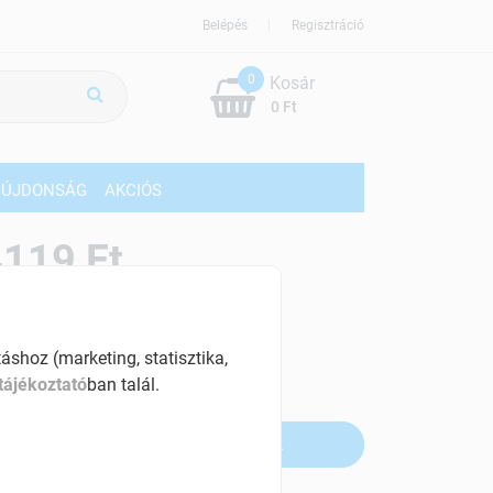
Belépés
Regisztráció
0
Kosár
0 Ft
ÚJDONSÁG
AKCIÓS
119 Ft
% ÁFÁ-val , [6865 Ft/kg]
shoz (marketing, statisztika,
szletinformáció:
tájékoztató
ban talál.
fogyott
Értesítést kérek, ha beérkezik