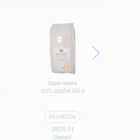
Szpm natura
g
útifű maghéj 400 g
Psyllium h
maghéj p
MEGNÉZEM
3809 Ft
Elérhetõ