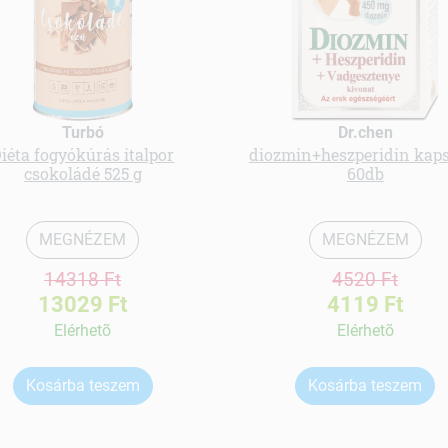
Turbó
Dr.chen
iéta fogyókúrás italpor
diozmin+heszperidin kap
csokoládé 525 g
60db
MEGNÉZEM
MEGNÉZEM
14318 Ft
4520 Ft
13029 Ft
4119 Ft
Elérhetõ
Elérhetõ
Kosárba teszem
Kosárba teszem