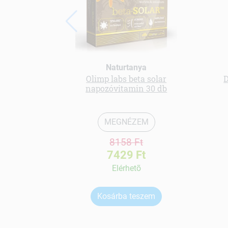
Naturtanya
Olimp labs beta solar
D
napozóvitamin 30 db
MEGNÉZEM
8158 Ft
7429 Ft
Elérhetõ
Kosárba teszem