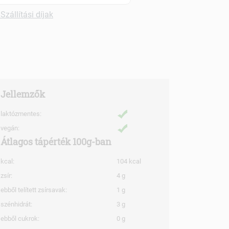
Szállítási díjak
Jellemzők
laktózmentes:
vegán:
Átlagos tápérték 100g-ban
kcal:
104 kcal
zsír:
4 g
ebből telített zsírsavak:
1 g
szénhidrát:
3 g
ebből cukrok:
0 g