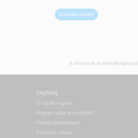
Kosárba teszem
A vitaminok és étrendkiegészítő
Segítség
Új ügyfél vagyok
Hogyan adjak le rendelést?
Fizetési lehetőségek
Szállítási módok