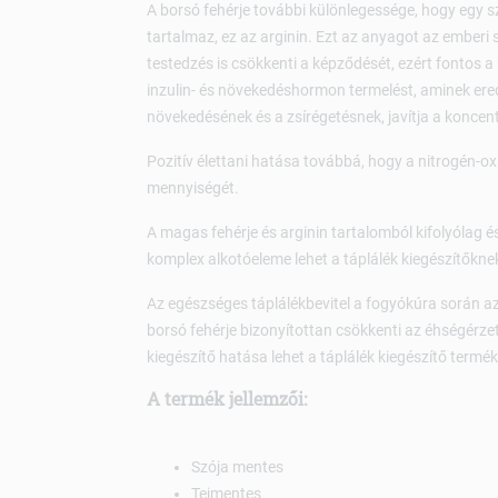
A borsó fehérje további különlegessége, hogy egy 
tartalmaz, ez az arginin. Ezt az anyagot az emberi 
testedzés is csökkenti a képződését, ezért fontos a k
inzulin- és növekedéshormon termelést, aminek 
növekedésének és a zsírégetésnek, javítja a koncen
Pozitív élettani hatása továbbá, hogy a nitrogén-oxi
mennyiségét.
A magas fehérje és arginin tartalomból kifolyólag é
komplex alkotóeleme lehet a táplálék kiegészítőkne
Az egészséges táplálékbevitel a fogyókúra során a
borsó fehérje bizonyítottan csökkenti az éhségérzete
kiegészítő hatása lehet a táplálék kiegészítő termé
A termék jellemzői:
Szója mentes
Tejmentes