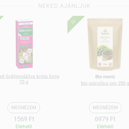
NEKED AJÁNLJUK
ÚJ
ed ördögcsáklya krém forte
Bio menü
70 g
bio spirulina por 250 
MEGNÉZEM
MEGNÉZEM
1569 Ft
6979 Ft
Elérhetõ
Elérhetõ