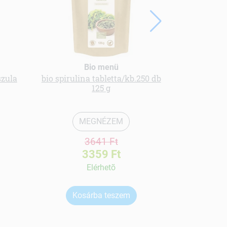
Bio menü
szula
bio spirulina tabletta/kb.250 db
Homoktövis
125 g
MEGNÉZEM
3641 Ft
3359 Ft
Elérhetõ
Kosárba teszem
Ko