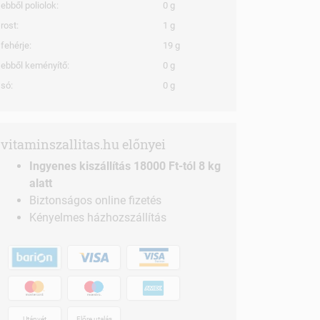
ebből poliolok:
0 g
rost:
1 g
fehérje:
19 g
ebből keményítő:
0 g
só:
0 g
vitaminszallitas.hu előnyei
Ingyenes kiszállítás 18000 Ft-tól 8 kg
alatt
Biztonságos online fizetés
Kényelmes házhozszállítás
Utánvét
Előre utalás