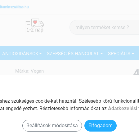
itaminszallitas.hu
Termék
keresés
ANTIOXIDÁNSOK
SZÉPSÉG ÉS HANGULAT
SPECIÁLIS
4
Márka:
Vegan
Vegan Protein borsófehérje
izolátumból natúr 600 g
27
Fehérje készítmény
ez szükséges cookie-kat használ. Szélesebb körű funkcionalitá
Ké
Tartalom: 600 g
at engedélyezhet. Részletesebb információkat az
Adatkezelési 
El
Esszenciális aminosavakból ajánlott napi
Beállítások módosítása
Elfogadom
beviteli érték 96%-át tartalmazza
Növelheti a szívbe szállított oxigén