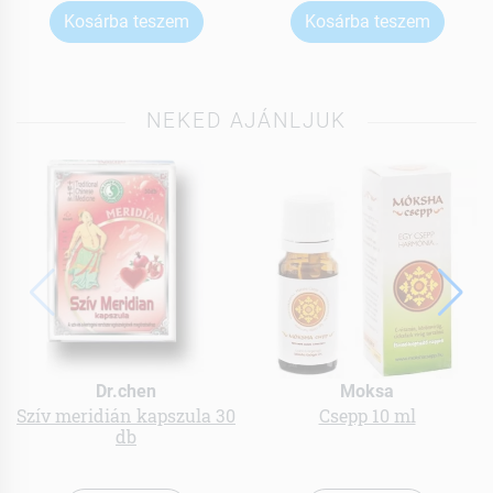
Kosárba teszem
Kosárba teszem
NEKED AJÁNLJUK
Dr.chen
Moksa
Szív meridián kapszula 30
Csepp 10 ml
db