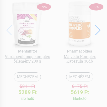
-9%
-9%
Mentalfitol
Pharmacoidea
Vörös szőlőmag komplex
Májvédő Komplex
őrlemény 200 g
Kapszula 30db
MEGNÉZEM
MEGNÉZEM
5811 Ft
6175 Ft
5289 Ft
5619 Ft
Elérhetõ
Elérhetõ