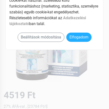
cookie-kat használ. Szélesebb körű
funkcionalitáshoz (marketing, statisztika, személyre
szabás) egyéb cookie-kat engedélyezhet.
Részletesebb információkat az
Adatkezelési
tájékoztató
ban talál.
Beállítások módosítása
Elfogadom
4519 Ft
27% ÁFÁ-val , [23784 Ft/l]