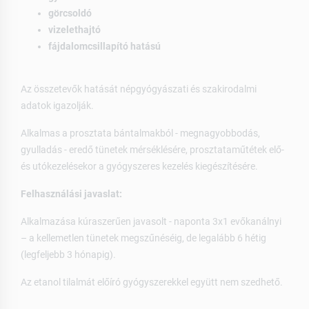
görcsoldó
vizelethajtó
fájdalomcsillapító hatású
Az összetevők hatását népgyógyászati és szakirodalmi
adatok igazolják.
Alkalmas a prosztata bántalmakból - megnagyobbodás,
gyulladás - eredő tünetek mérséklésére, prosztataműtétek elő-
és utókezelésekor a gyógyszeres kezelés kiegészítésére.
Felhasználási javaslat:
Alkalmazása kúraszerűen javasolt - naponta 3x1 evőkanálnyi
– a kellemetlen tünetek megszűnéséig, de legalább 6 hétig
(legfeljebb 3 hónapig).
Az etanol tilalmát előíró gyógyszerekkel együtt nem szedhető.