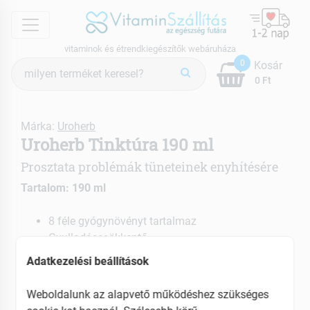
menu
vitaminok és étrendkiegészítők webáruháza
Termék
0
Kosár
keresés
0 Ft
Márka:
Uroherb
Uroherb Tinktúra 190 ml
Prosztata problémák tüneteinek enyhítésére
Tartalom: 190 ml
8 féle gyógynövényt tartalmaz
Gyulladáscsökkentő
Vizelethajtó hatású
Adatkezelési beállítások
EAN: 5999881310030
Weboldalunk az alapvető működéshez szükséges