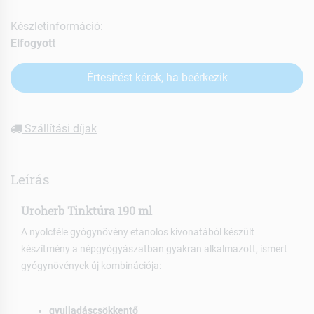
Készletinformáció:
Elfogyott
Értesítést kérek, ha beérkezik
Szállítási díjak
Leírás
Uroherb Tinktúra 190 ml
A nyolcféle gyógynövény etanolos kivonatából készült
készítmény a népgyógyászatban gyakran alkalmazott, ismert
gyógynövények új kombinációja:
gyulladáscsökkentő