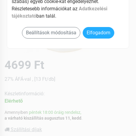
szabás) egyéb cookie-kat engedélyezhet.
Részletesebb információkat az
Adatkezelési
tájékoztató
ban talál.
Beállítások módosítása
Elfogadom
4699 Ft
27% ÁFÁ-val , [13 Ft/db]
Készletinformáció:
Elérhetõ
Amennyiben
péntek 18:00 óráig rendelsz,
a várható kiszállítás augusztus 11, kedd
.
Szállítási díjak