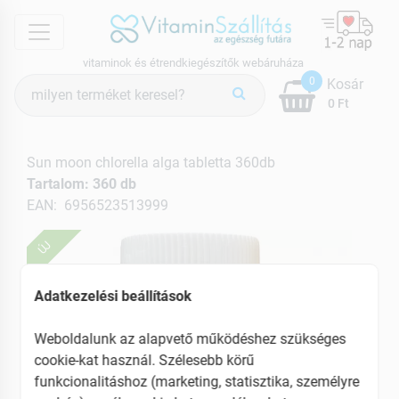
menu
vitaminok és étrendkiegészítők webáruháza
Termék
0
Kosár
keresés
0 Ft
Sun moon chlorella alga tabletta 360db
Tartalom: 360 db
EAN: 6956523513999
ÚJ
Adatkezelési beállítások
Weboldalunk az alapvető működéshez szükséges
cookie-kat használ. Szélesebb körű
funkcionalitáshoz (marketing, statisztika, személyre