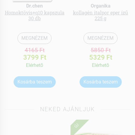
Dr.chen
Organika
Homoktövis+q10 kapszula
kollagén italpor eper ízű
30 db
225 g
MEGNÉZEM
MEGNÉZEM
4165 Ft
5850 Ft
3799 Ft
5329 Ft
Elérhetõ
Elérhetõ
Kosárba teszem
Kosárba teszem
NEKED AJÁNLJUK
ÚJ