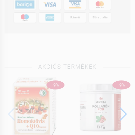
Utánvét
Előre utalás
AKCIÓS TERMÉKEK
-9%
-9%