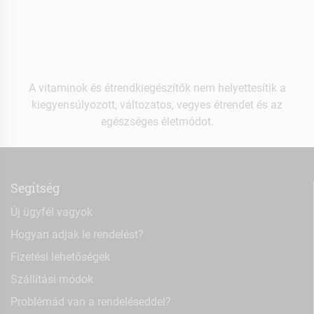
A vitaminok és étrendkiegészítők nem helyettesítik a
kiegyensúlyozott, változatos, vegyes étrendet és az
egészséges életmódot.
Segítség
Új ügyfél vagyok
Hogyan adjak le rendelést?
Fizetési lehetőségek
Szállítási módok
Problémád van a rendeléseddel?