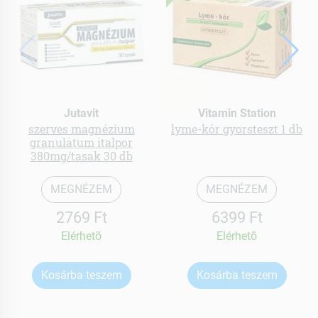
Jutavit
Vitamin Station
szerves magnézium
lyme-kór gyorsteszt 1 db
granulátum italpor
380mg/tasak 30 db
MEGNÉZEM
MEGNÉZEM
2769 Ft
6399 Ft
Elérhetõ
Elérhetõ
Kosárba teszem
Kosárba teszem