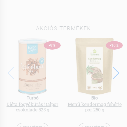
AKCIÓS TERMÉKEK
-9%
-10%
Turbó
Bio
Diéta fogyókúrás italpor
Menü kendermag fehérje
csokoládé 525 g
por 250 g