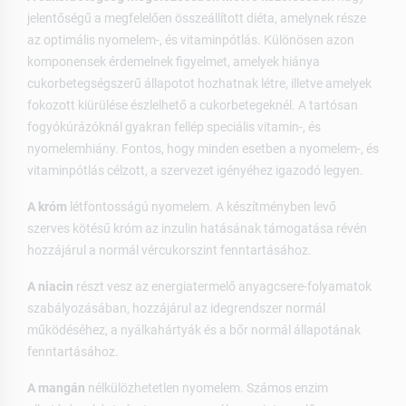
jelentőségű a megfelelően összeállított diéta, amelynek része
az optimális nyomelem-, és vitaminpótlás. Különösen azon
komponensek érdemelnek figyelmet, amelyek hiánya
cukorbetegségszerű állapotot hozhatnak létre, illetve amelyek
fokozott kiürülése észlelhető a cukorbetegeknél. A tartósan
fogyókúrázóknál gyakran fellép speciális vitamin-, és
nyomelemhiány. Fontos, hogy minden esetben a nyomelem-, és
vitaminpótlás célzott, a szervezet igényéhez igazodó legyen.
A króm
létfontosságú nyomelem. A készítményben levő
szerves kötésű króm az inzulin hatásának támogatása révén
hozzájárul a normál vércukorszint fenntartásához.
A niacin
részt vesz az energiatermelő anyagcsere-folyamatok
szabályozásában, hozzájárul az idegrendszer normál
működéséhez, a nyálkahártyák és a bőr normál állapotának
fenntartásához.
A mangán
nélkülözhetetlen nyomelem. Számos enzim