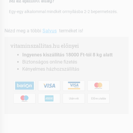
Mi az ajánlott adag?
Egy-egy alkalommal mindkét orrnyílásba 2-2 bepermetezés.
Nézd meg a többi
Salvus
terméket is!
vitaminszallitas.hu előnyei
Ingyenes kiszállítás 18000 Ft-tól 8 kg alatt
Biztonságos online fizetés
Kényelmes házhozszállítás
Utánvét
Előre utalás