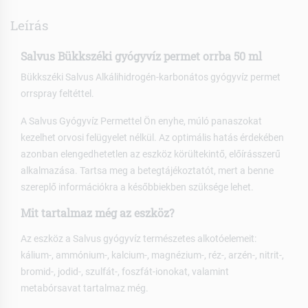
Leírás
Salvus Bükkszéki gyógyvíz permet orrba 50 ml
Bükkszéki Salvus Alkálihidrogén-karbonátos gyógyvíz permet
orrspray feltéttel.
A Salvus Gyógyvíz Permettel Ön enyhe, múló panaszokat
kezelhet orvosi felügyelet nélkül. Az optimális hatás érdekében
azonban elengedhetetlen az eszköz körültekintő, előírásszerű
alkalmazása. Tartsa meg a betegtájékoztatót, mert a benne
szereplő információkra a későbbiekben szüksége lehet.
Mit tartalmaz még az eszköz?
Az eszköz a Salvus gyógyvíz természetes alkotóelemeit:
kálium-, ammónium-, kalcium-, magnézium-, réz-, arzén-, nitrit-,
bromid-, jodid-, szulfát-, foszfát-ionokat, valamint
metabórsavat tartalmaz még.