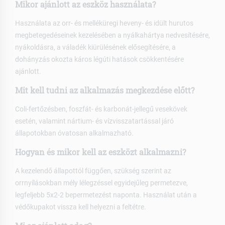
Mikor ajánlott az eszköz használata?
Használata az orr- és melléküregi heveny- és idült hurutos
megbetegedéseinek kezelésében a nyálkahártya nedvesítésére,
nyákoldásra, a váladék kiürülésének elősegítésére, a
dohányzás okozta káros légúti hatások csökkentésére
ajánlott.
Mit kell tudni az alkalmazás megkezdése előtt?
Coli-fertőzésben, foszfát- és karbonát-jellegű vesekövek
esetén, valamint nártium- és vízvisszatartással járó
állapotokban óvatosan alkalmazható.
Hogyan és mikor kell az eszközt alkalmazni?
A kezelendő állapottól függően, szükség szerint az
orrnyílásokban mély lélegzéssel egyidejűleg permetezve,
legfeljebb 5x2-2 bepermetezést naponta. Használat után a
védőkupakot vissza kell helyezni a feltétre.