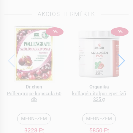
AKCIÓS TERMÉKEK
-9%
-9%
Dr.chen
Organika
Pollengrape kapszula 60
kollagén italpor eper ízű
db
225 g
MEGNÉZEM
MEGNÉZEM
3228 Ft
5850 Ft