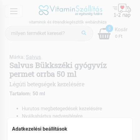
menu
vitaminok és étrendkiegészítők webáruháza
Termék
0
Kosár
keresés
0 Ft
Márka:
Salvus
Salvus Bükkszéki gyógyvíz
permet orrba 50 ml
Légúti betegségek kezelésére
Tartalom: 50 ml
Hurutos megbetegedések kezelésére
Nyálkahártya nedvesítésére
Váladék kiürülésének elősegítésére
Adatkezelési beállítások
EAN: 5998559700210