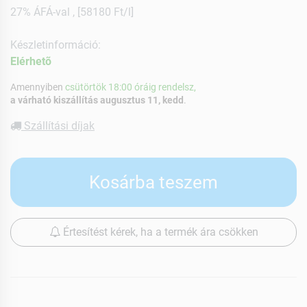
27% ÁFÁ-val , [58180 Ft/l]
Készletinformáció:
Elérhetõ
Amennyiben
csütörtök 18:00 óráig rendelsz,
a várható kiszállítás augusztus 11, kedd
.
Szállítási díjak
Kosárba teszem
Értesítést kérek, ha a termék ára csökken