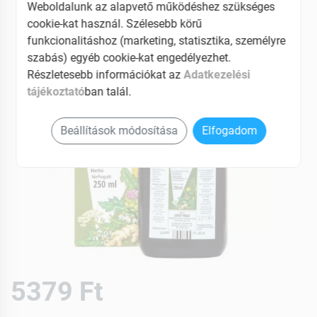
Weboldalunk az alapvető működéshez szükséges
cookie-kat használ. Szélesebb körű
funkcionalitáshoz (marketing, statisztika, személyre
szabás) egyéb cookie-kat engedélyezhet.
Részletesebb információkat az
Adatkezelési
tájékoztató
ban talál.
Beállítások módosítása
Elfogadom
5379 Ft