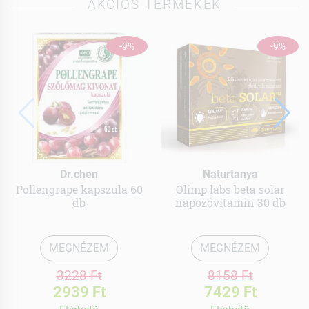
AKCIÓS TERMÉKEK
-9%
-9%
Dr.chen
Naturtanya
Pollengrape kapszula 60
Olimp labs beta solar
db
napozóvitamin 30 db
MEGNÉZEM
MEGNÉZEM
3228 Ft
8158 Ft
2939 Ft
7429 Ft