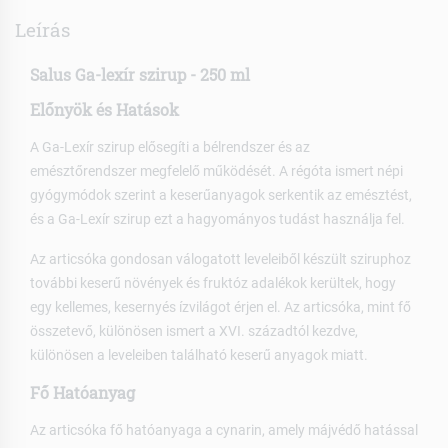
Leírás
Salus Ga-lexír szirup - 250 ml
Előnyök és Hatások
A Ga-Lexír szirup elősegíti a bélrendszer és az
emésztőrendszer megfelelő működését. A régóta ismert népi
gyógymódok szerint a keserűanyagok serkentik az emésztést,
és a Ga-Lexír szirup ezt a hagyományos tudást használja fel.
Az articsóka gondosan válogatott leveleiből készült sziruphoz
további keserű növények és fruktóz adalékok kerültek, hogy
egy kellemes, kesernyés ízvilágot érjen el. Az articsóka, mint fő
összetevő, különösen ismert a XVI. századtól kezdve,
különösen a leveleiben található keserű anyagok miatt.
Fő Hatóanyag
Az articsóka fő hatóanyaga a cynarin, amely májvédő hatással