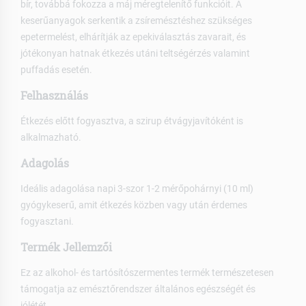
bír, továbbá fokozza a máj méregtelenítő funkcióit. A
keserűanyagok serkentik a zsíremésztéshez szükséges
epetermelést, elhárítják az epekiválasztás zavarait, és
jótékonyan hatnak étkezés utáni teltségérzés valamint
puffadás esetén.
Felhasználás
Étkezés előtt fogyasztva, a szirup étvágyjavítóként is
alkalmazható.
Adagolás
Ideális adagolása napi 3-szor 1-2 mérőpohárnyi (10 ml)
gyógykeserű, amit étkezés közben vagy után érdemes
fogyasztani.
Termék Jellemzői
Ez az alkohol- és tartósítószermentes termék természetesen
támogatja az emésztőrendszer általános egészségét és
jólétét.