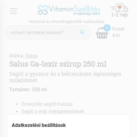
menu
vitaminok és étrendkiegészítők webáruháza
Termék
0
Kosár
keresés
0 Ft
Márka:
Salus
Salus Ga-lexír szirup 250 ml
Segíti a gyomor és a bélrendszer egészséges
működését
Tartalom: 250 ml
Emésztés segítő hatású
Segíti a máj méregtelenítését
Étkezés után puffadásgátlóként funkcionál
Adatkezelési beállítások
EAN: 4004148017063