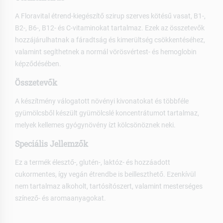
A Floravital étrend-kiegészítő szirup szerves kötésű vasat, B1-,
B2-, B6-, B12- és C-vitaminokat tartalmaz. Ezek az összetevők
hozzájárulhatnak a fáradtság és kimerültség csökkentéséhez,
valamint segíthetnek a normál vörösvértest- és hemoglobin
képződésében.
Összetevők
A készítmény válogatott növényi kivonatokat és többféle
gyümölcsből készült gyümölcslé koncentrátumot tartalmaz,
melyek kellemes gyógynövény ízt kölcsönöznek neki.
Speciális Jellemzők
Ez a termék élesztő-, glutén-, laktóz- és hozzáadott
cukormentes, így vegán étrendbe is beilleszthető. Ezenkívül
nem tartalmaz alkoholt, tartósítószert, valamint mesterséges
színező- és aromaanyagokat.