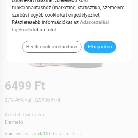
cookie-kat használ. Szélesebb körű
funkcionalitáshoz (marketing, statisztika, személyre
szabás) egyéb cookie-kat engedélyezhet.
Részletesebb információkat az
Adatkezelési
tájékoztató
ban talál.
Beállítások módosítása
Elfogadom
6499 Ft
27% ÁFÁ-val , [25996 Ft/l]
Készletinformáció:
Elérhetõ
Amennyiben
péntek 18:00 óráig rendelsz,