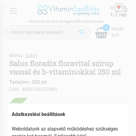
menu
vitaminok és étrendkiegészítők webáruháza
Termék
0
Kosár
keresés
0 Ft
Márka:
Salus
Salus floradix floravital szirup
vassal és b-vitaminokkal 250 ml
Tartalom: 250 ml
EAN: 4004148352881
ÚJ
Adatkezelési beállítások
Weboldalunk az alapvető működéshez szükséges