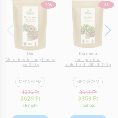
-10%
-8%
Bio
Bio menü
Menü kendermag fehérje
bio spirulina
por 250 g
tabletta/kb.250 db 125 g
MEGNÉZEM
MEGNÉZEM
4026 Ft
3641 Ft
3629 Ft
3359 Ft
Elérhetõ
Elérhetõ