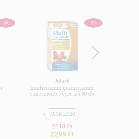
-9%
-9%
Jutavit
or
multivitamin gumivitamin
Menü kender
cukormentes eper ízű 50 db
MEGNÉZEM
2518 Ft
2299 Ft