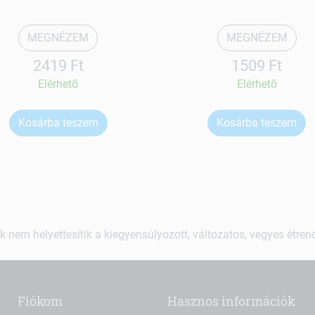
MEGNÉZEM
MEGNÉZEM
2419 Ft
1509 Ft
Elérhetõ
Elérhetõ
Kosárba teszem
Kosárba teszem
k nem helyettesítik a kiegyensúlyozott, változatos, vegyes étre
Fiókom
Hasznos információk