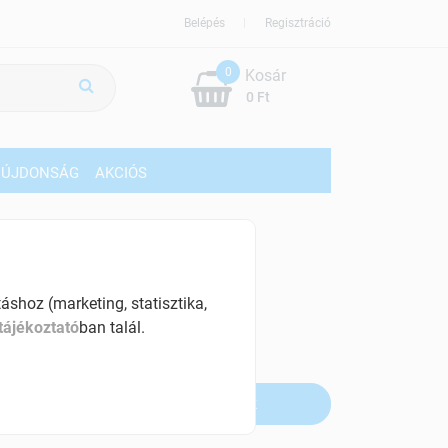
Belépés
Regisztráció
0
Kosár
0 Ft
ÚJDONSÁG
AKCIÓS
13119 Ft
% ÁFÁ-val , [219 Ft/db]
shoz (marketing, statisztika,
tájékoztató
ban talál.
szletinformáció:
fogyott
Értesítést kérek, ha beérkezik