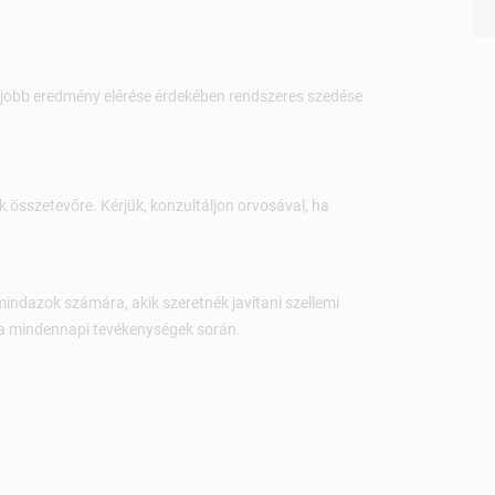
gjobb eredmény elérése érdekében rendszeres szedése
k összetevőre. Kérjük, konzultáljon orvosával, ha
indazok számára, akik szeretnék javítani szellemi
t a mindennapi tevékenységek során.