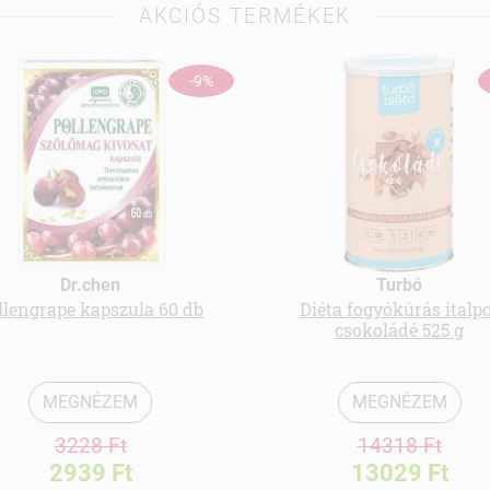
AKCIÓS TERMÉKEK
-9%
Dr.chen
Turbó
llengrape kapszula 60 db
Diéta fogyókúrás italp
csokoládé 525 g
MEGNÉZEM
MEGNÉZEM
3228 Ft
14318 Ft
2939 Ft
13029 Ft