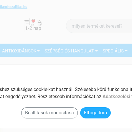
itaminszallitas.hu
Termék
keresés
ANTIOXIDÁNSOK
SZÉPSÉG ÉS HANGULAT
SPECIÁLIS
Rheotin n a szellemi teljesítőképességért
étrendkiegésztítő kapszula 60db
Tartalom: 60 db
27
EAN: 5999860577409
ez szükséges cookie-kat használ. Szélesebb körű funkcionalitá
at engedélyezhet. Részletesebb információkat az
Adatkezelési 
Ké
El
Beállítások módosítása
Elfogadom