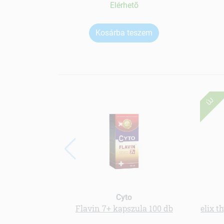
Elérhetõ
Kosárba teszem
ÚJ
Cyto
Flavin 7+ kapszula 100 db
elix 