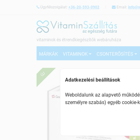
Ügyfélszolgálat:
+36-20-593-0902
Email:
info@v
vitaminok és étrendkiegészítők webáruháza
MÁRKÁK
VITAMINOK
CSONTERŐSÍTÉS
ÚJ
Adatkezelési beállítások
Weboldalunk az alapvető működésh
személyre szabás) egyéb cookie-k