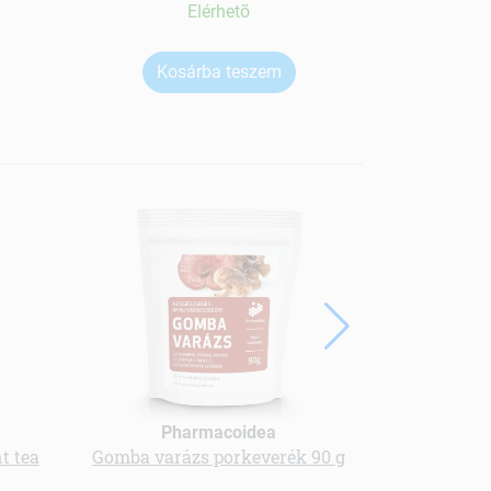
Elérhetõ
Kosárba teszem
Ko
Pharmacoidea
Vi
nt tea
Gomba varázs porkeverék 90 g
C-vitamin c