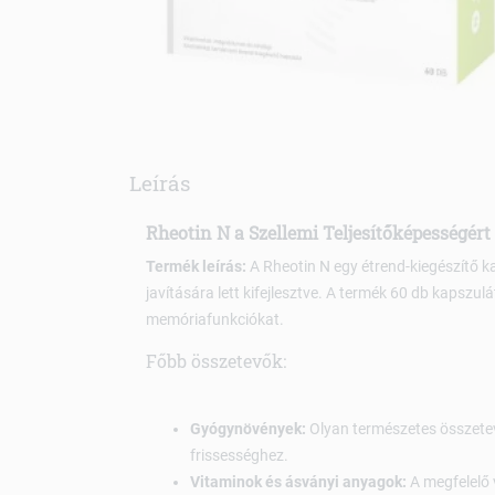
Leírás
Rheotin N a Szellemi Teljesítőképességért
Termék leírás:
A Rheotin N egy étrend-kiegészítő ka
javítására lett kifejlesztve. A termék 60 db kapszu
memóriafunkciókat.
Főbb összetevők:
Gyógynövények:
Olyan természetes összetev
frissességhez.
Vitaminok és ásványi anyagok:
A megfelelő 