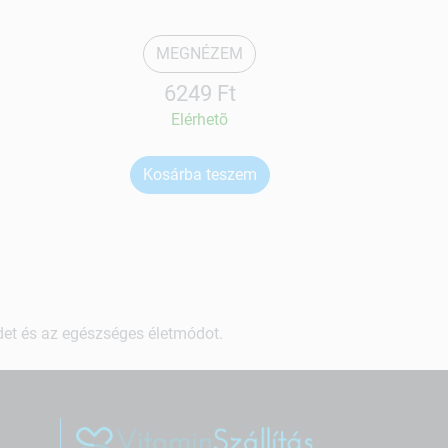
MEGNÉZEM
6249 Ft
Elérhetõ
Kosárba teszem
Ko
ndet és az egészséges életmódot.