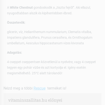
A
White Chestnut
gondoskodik a „tiszta fejről”. Aki ellazul,
nyugodtabban alszik és kipihentebben ébred.
Összetevők:
glicerin, víz, Helianthemum nummularium, Clematis vitalba,
Impatiens glandulifera, Prunus cerasifera, és Ornithogalum
umbellatum, Aesculus hippocastanum vizes kivonata
Adagolás:
4 cseppet cseppentsen közvetlenül a nyelvére, vagy 4 cseppet
tegyen egy pohár vízbe és azt kortyolja el. Igény esetén
megismételhető. 25°C alatt tárolandó!
Nézd meg a többi
Rescue
terméket is!
vitaminszallitas.hu előnyei