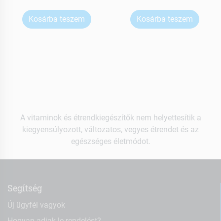
Kosárba teszem
Kosárba teszem
A vitaminok és étrendkiegészítők nem helyettesítik a
kiegyensúlyozott, változatos, vegyes étrendet és az
egészséges életmódot.
Segítség
Új ügyfél vagyok
Hogyan adjak le rendelést?