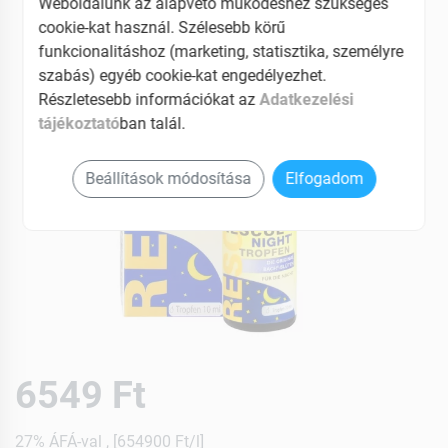
Weboldalunk az alapvető működéshez szükséges
cookie-kat használ. Szélesebb körű
funkcionalitáshoz (marketing, statisztika, személyre
szabás) egyéb cookie-kat engedélyezhet.
Részletesebb információkat az
Adatkezelési
tájékoztató
ban talál.
Beállítások módosítása
Elfogadom
6549 Ft
27% ÁFÁ-val , [654900 Ft/l]