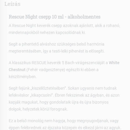
Leírás
Rescue Night csepp 10 ml - alkoholmentes
A Rescue Night keverék csepp azoknak ajánlott, akik a rohanó,
mindennapokból nehezen kapcsolódnak ki.
Segít a pihentető alváshoz szükséges belső harmónia
megteremtésében, így a testi-lelki pihenést is elősegíti.
A klasszikus RESCUE keverék 5 Bach-virágeszenciáját a
White
Chestnut
(Fehér vadgesztenye) egészíti ki ebben a
készítményben.
Segít fejünk „kiszellőztetésében”. Sokan ugyanis nem tudnak
lefekvéskor „kikapcsolni”. Ébren fekszenek az ágyban, és azon
kapják magukat, hogy gondolataik újra és újra bizonyos
dolgok, helyzetek körül forognak.
Ez a belső monológ nem hagyja, hogy megnyugodjanak, vagy
éppen felébrednek az éjszaka közepén és elkezd járni az agyuk.