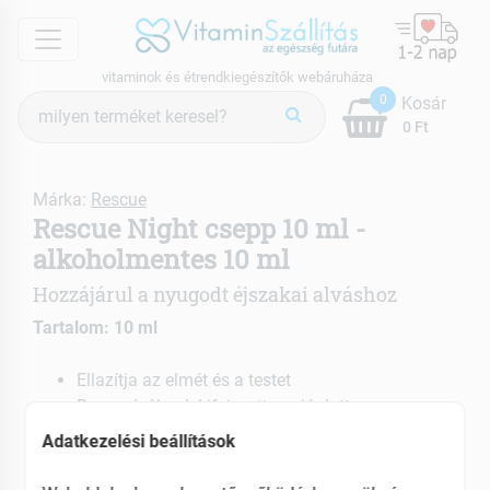
menu
vitaminok és étrendkiegészítők webáruháza
Termék
0
Kosár
keresés
0 Ft
Márka:
Rescue
Rescue Night csepp 10 ml -
alkoholmentes 10 ml
Hozzájárul a nyugodt éjszakai alváshoz
Tartalom: 10 ml
Ellazítja az elmét és a testet
Rosszalvóknak kifejezetten ajánlott
Adatkezelési beállítások
EAN: 5000488108989