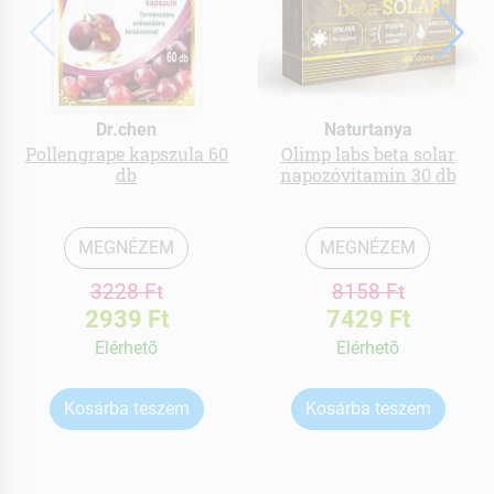
Dr.chen
Naturtanya
Pollengrape kapszula 60
Olimp labs beta solar
db
napozóvitamin 30 db
MEGNÉZEM
MEGNÉZEM
3228 Ft
8158 Ft
2939 Ft
7429 Ft
Elérhetõ
Elérhetõ
Kosárba teszem
Kosárba teszem