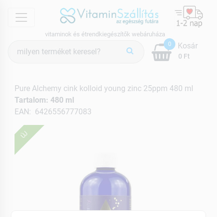
menu
vitaminok és étrendkiegészítők webáruháza
Termék
0
Kosár
keresés
0 Ft
Pure Alchemy cink kolloid young zinc 25ppm 480 ml
Tartalom: 480 ml
EAN: 6426556777083
ÚJ