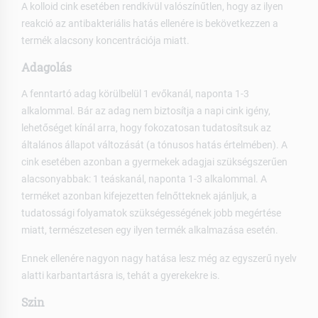
A kolloid cink esetében rendkívül valószínűtlen, hogy az ilyen
reakció az antibakteriális hatás ellenére is bekövetkezzen a
termék alacsony koncentrációja miatt.
Adagolás
A fenntartó adag körülbelül 1 evőkanál, naponta 1-3
alkalommal. Bár az adag nem biztosítja a napi cink igény,
lehetőséget kínál arra, hogy fokozatosan tudatosítsuk az
általános állapot változását (a tónusos hatás értelmében). A
cink esetében azonban a gyermekek adagjai szükségszerűen
alacsonyabbak: 1 teáskanál, naponta 1-3 alkalommal. A
terméket azonban kifejezetten felnőtteknek ajánljuk, a
tudatossági folyamatok szükségességének jobb megértése
miatt, természetesen egy ilyen termék alkalmazása esetén.
Ennek ellenére nagyon nagy hatása lesz még az egyszerű nyelv
alatti karbantartásra is, tehát a gyerekekre is.
Szin