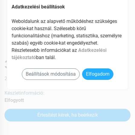
Adatkezelési beállítások
Weboldalunk az alapvető működéshez szükséges
cookie-kat használ. Szélesebb körű
funkcionalitáshoz (marketing, statisztika, személyre
szabás) egyéb cookie-kat engedélyezhet.
Részletesebb információkat az
Adatkezelési
tájékoztató
ban talál.
3969 Ft
Beállítások módosítása
Elfogadom
27% ÁFÁ-val , [8269 Ft/l]
Készletinformáció:
Elfogyott
Értesítést kérek, ha beérkezik