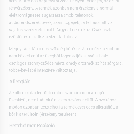
sem. A tárolása napfénytől védett helyen történjen, az ezüst
fényérzékeny. A termék azonban nem érzékeny a normál
elektromágneses sugárzásra (mobiltelefonok,
audiorendszerek, tévék, számítógépek), a felhasznált víz
sajátos szerkezete miatt. Argyriát nem okoz. Csak tiszta
ezüstöt és ultratiszta vizet tartalmaz.
Megnyitás után nincs szükség hűtésre. A terméket azonban
nem közvetlenül az üvegből fogyasztják, a nyállal való
esetleges szennyeződés miatt, amely a termék színét sárgára,
többé-kevésbé intenzívre változtatja.
Allergiák
A kolloid cink a legtöbb ember számára nem allergén.
Ezenkívül, nem tudunk élni ezen ásvány nélkül. A szokásos
módon azonban tesztelheti a termék esetleges allergiáját, a
bőr kis területén (érzékeny területen).
Herxheimer Reakció