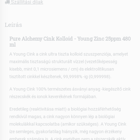
Szállítási díjak
Leírás
Pure Alchemy Cink Kolloid - Young Zinc 25ppm 480
ml
A Young Cink a cink ultra tiszta kolloid szuszpenziója, amelyet
maximális tisztaságú strukturált vízzel (vezetőképesség
kisebb, mint 0,1 microsiemens / cm) és elektrolitikusan
tisztított cinkkel készítenek, 99,9998% -ig (0,999998).
A Young Cink 100% természetes ásványi anyag -kiegészítő cink
részecskék és ionok keverékének formájában.
Eredetileg (reaktivitása miatt) a biológiai hozzáférhetőség
rendkívül magas, a cink nagyon könnyen lép a biológiai
molekulákkal kapcsolatba (amikor szükséges). A Young Cink
íze semleges, gyakorlatilag hiányzik, még nagyon érzékeny
emberek számára is. A cink esetében nem a részecskék aktív