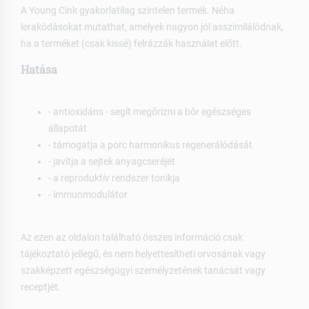
A Young Cink gyakorlatilag színtelen termék. Néha
lerakódásokat mutathat, amelyek nagyon jól asszimilálódnak,
ha a terméket (csak kissé) felrázzák használat előtt.
Hatása
- antioxidáns - segít megőrizni a bőr egészséges
állapotát
- támogatja a porc harmonikus regenerálódását
- javítja a sejtek anyagcseréjét
- a reproduktív rendszer tonikja
- immunmodulátor
Az ezen az oldalon található összes információ csak
tájékoztató jellegű, és nem helyettesítheti orvosának vagy
szakképzett egészségügyi személyzetének tanácsát vagy
receptjét.