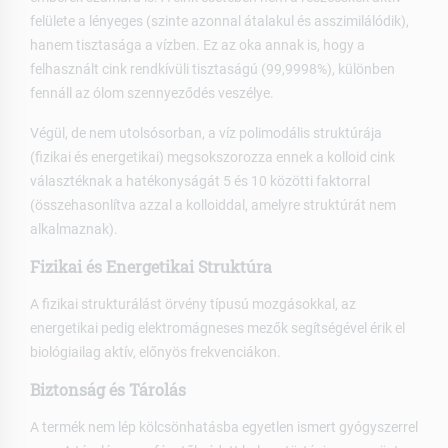
felülete a lényeges (szinte azonnal átalakul és asszimilálódik),
hanem tisztasága a vízben. Ez az oka annak is, hogy a
felhasznált cink rendkívüli tisztaságú (99,9998%), különben
fennáll az ólom szennyeződés veszélye.
Végül, de nem utolsósorban, a víz polimodális struktúrája
(fizikai és energetikai) megsokszorozza ennek a kolloid cink
választéknak a hatékonyságát 5 és 10 közötti faktorral
(összehasonlítva azzal a kolloiddal, amelyre struktúrát nem
alkalmaznak).
Fizikai és Energetikai Struktúra
A fizikai strukturálást örvény típusú mozgásokkal, az
energetikai pedig elektromágneses mezők segítségével érik el
biológiailag aktív, előnyös frekvenciákon.
Biztonság és Tárolás
A termék nem lép kölcsönhatásba egyetlen ismert gyógyszerrel