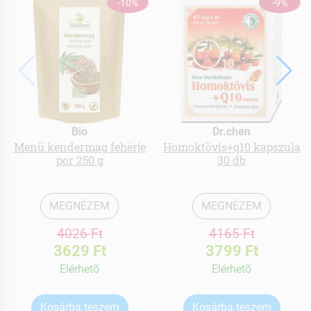
-10%
-9%
Bio
Dr.chen
Menü kendermag fehérje
Homoktövis+q10 kapszula
por 250 g
30 db
MEGNÉZEM
MEGNÉZEM
4026 Ft
4165 Ft
3629 Ft
3799 Ft
Elérhetõ
Elérhetõ
Kosárba teszem
Kosárba teszem