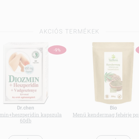
AKCIÓS TERMÉKEK
-9%
Dr.chen
Bio
min+heszperidin kapszula
Menü kendermag fehérje por
60db