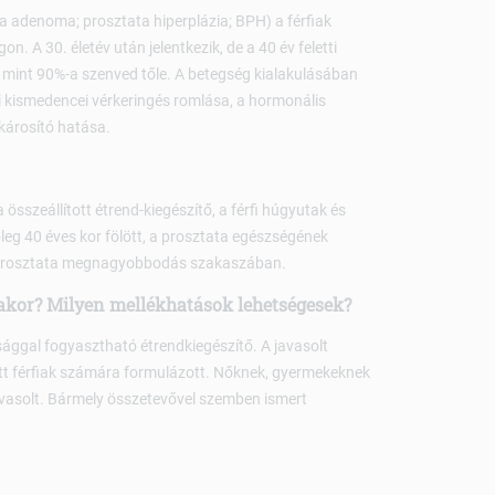
 adenoma; prosztata hiperplázia; BPH) a férfiak
n. A 30. életév után jelentkezik, de a 40 év feletti
b mint 90%-a szenved tőle. A betegség kialakulásában
lyi kismedencei vérkeringés romlása, a hormonális
árosító hatása.
összeállított étrend-kiegészítő, a férfi húgyutak és
eg 40 éves kor fölött, a prosztata egészségének
ú prosztata megnagyobbodás szakaszában.
ásakor? Milyen mellékhatások lehetségesek?
sággal fogyasztható étrendkiegészítő. A javasolt
nőtt férfiak számára formulázott. Nőknek, gyermekeknek
avasolt. Bármely összetevővel szemben ismert