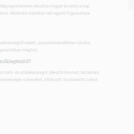
őleg egyenletesen elosztva (reggel és este) a nap
nni. Alkoholos italokkal való együtt fogyasztása
nedvességtől védett, szobahőmérsékleten tárolva
garantáltan megőrzi.
endkiegészítő?
es ható- és adalékanyagot (élesztő kivonat) tartalmaz,
mesterséges színezéket, ízfokozót, hozzáadott cukrot