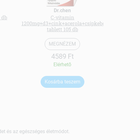
Dr.chen
 db
C-vitamin
bio 
1200mg+d3+cink+acerola+csipkebogyó
tablett 105 db
MEGNÉZEM
4589 Ft
Elérhetõ
Kosárba teszem
Ko
ndet és az egészséges életmódot.