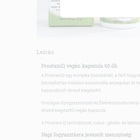
Leírás
ProstaniQ vegán kapszula 60 db
A ProstaniQ egy komplex összetételű, a férfi húg
bizonyítottan hatásos esszenciális anyagokat és t
kapszulázott étrend-kiegészítő.
Országos Gyógyszerészeti és Élelmezéstudományi 
étrend-kiegészítő vegán kapszula.
A Prostani-Q tartósítószer, cukor-, glutén- és lakt
Napi fogyasztásra javasolt mennyiség: