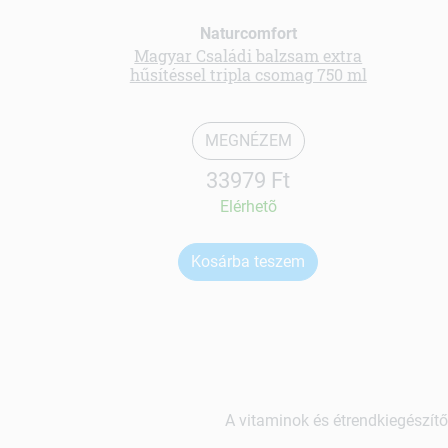
Naturcomfort
Magyar Családi balzsam extra
hűsítéssel tripla csomag 750 ml
MEGNÉZEM
33979 Ft
Elérhetõ
Kosárba teszem
A vitaminok és étrendkiegészítő