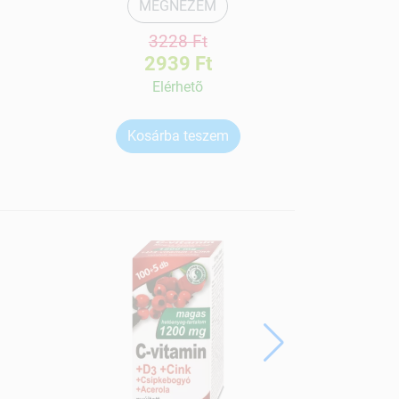
MEGNÉZEM
3228 Ft
2939 Ft
Elérhetõ
Kosárba teszem
Ko
ÚJ