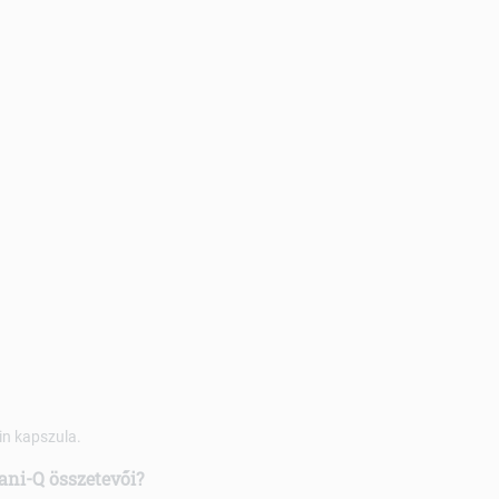
in kapszula.
ani-Q összetevői?