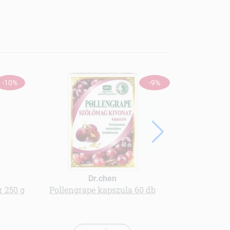
-10%
-9%
Dr.chen
 250 g
Pollengrape kapszula 60 db
multivi
cukormen