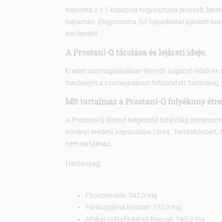
Naponta 2 x 1 kapszula fogyasztása javasolt, lehet
folyamán. Éhgyomorra, bő folyadékkal ajánlott beve
kerülendő!
A Prostani-Q tárolása és lejárati ideje:
Eredeti csomagolásában fénytől, sugárzó hőtől és 
minőségét a csomagoláson feltüntetett határideig 
Mit tartalmaz a Prostani-Q folyékony étr
A Prostani-Q étrend-kiegészítő kizárólag természet
növényi eredetű kapszulába zárva. Tartósítószert, 
nem tartalmaz.
Hatóanyag:
Fitoszterolok: 342,0 mg
Fűrészpálma kivonat: 170,0 mg
Afrikai szilvafa kéreg kivonat: 160,0 mg