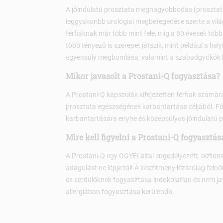
A jóindulatú prosztata megnagyobbodás (prosztata
leggyakoribb urológiai megbetegedése szerte a világo
férfiaknak már több mint fele, míg a 80 évesek töb
több tényező is szerepet játszik, mint például a he
egyensúly megbomlása, valamint a szabadgyökök k
Mikor javasolt a Prostani-Q fogyasztása?
A Prostani-Q kapszulák kifejezetten férfiak számára 
prosztata egészségének karbantartása céljából. Fől
karbantartására enyhe és középsúlyos jóindulat
Mire kell figyelni a Prostani-Q fogyaszt
A Prostani-Q egy OGYÉI által engedélyezett, bizton
adagolást ne lépje túl! A készítmény kizárólag fel
és serdülőknek fogyasztása indokolatlan és nem j
allergiában fogyasztása kerülendő.