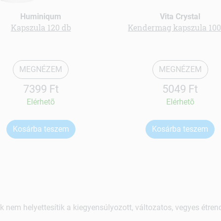
Huminiqum
Vita Crystal
Kapszula 120 db
Kendermag kapszula 100
MEGNÉZEM
MEGNÉZEM
7399 Ft
5049 Ft
Elérhetõ
Elérhetõ
Kosárba teszem
Kosárba teszem
k nem helyettesítik a kiegyensúlyozott, változatos, vegyes étre