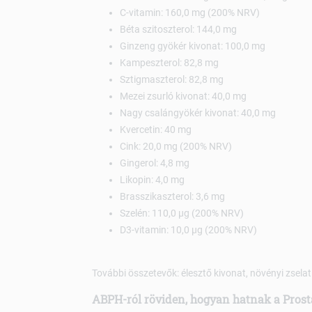
C-vitamin: 160,0 mg (200% NRV)
Béta szitoszterol: 144,0 mg
Ginzeng gyökér kivonat: 100,0 mg
Kampeszterol: 82,8 mg
Sztigmaszterol: 82,8 mg
Mezei zsurló kivonat: 40,0 mg
Nagy csalángyökér kivonat: 40,0 mg
Kvercetin: 40 mg
Cink: 20,0 mg (200% NRV)
Gingerol: 4,8 mg
Likopin: 4,0 mg
Brasszikaszterol: 3,6 mg
Szelén: 110,0 µg (200% NRV)
D3-vitamin: 10,0 µg (200% NRV)
További összetevők: élesztő kivonat, növényi zselat
ABPH-ról röviden, hogyan hatnak a Prost