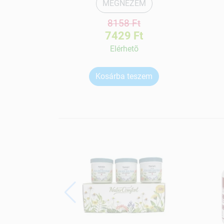
MEGNÉZEM
8158 Ft
7429 Ft
Elérhetõ
Kosárba teszem