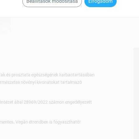
Beállítások módosítása
Elfogadom
yutak és prosztata egészségének karbantartásában
ermészetes növényi kivonatokat tartalmazó
Intézet által 28969/2022 számon engedélyezett
ózmentes. Vegán étrendben is fogyasztható!