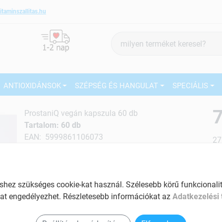
itaminszallitas.hu
Termék
keresés
ANTIOXIDÁNSOK
SZÉPSÉG ÉS HANGULAT
SPECIÁLIS
7
ProstaniQ vegán kapszula 60 db
Tartalom: 60 db
EAN: 5999861106073
27
Ké
El
ez szükséges cookie-kat használ. Szélesebb körű funkcionalitá
at engedélyezhet. Részletesebb információkat az
Adatkezelési 