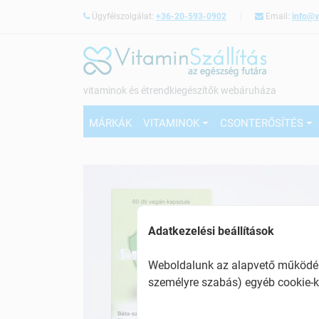
Ügyfélszolgálat:
+36-20-593-0902
Email:
info@v
vitaminok és étrendkiegészítők webáruháza
MÁRKÁK
VITAMINOK
CSONTERŐSÍTÉS
Adatkezelési beállítások
Weboldalunk az alapvető működésh
személyre szabás) egyéb cookie-k