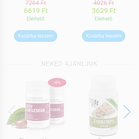
7264 Ft
4026 Ft
6619 Ft
3629 Ft
Elérhetõ
Elérhetõ
Kosárba teszem
Kosárba teszem
NEKED AJÁNLJUK
-9%