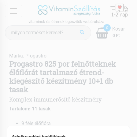
menu
vitaminok és étrendkiegészítők webáruháza
Termék
0
Kosár
keresés
0 Ft
Márka:
Progastro
Progastro 825 por felnőtteknek
élőflórát tartalmazó étrend-
kiegészítő készítmény 10+1 db
tasak
Komplex immunerősítő készítmény
Tartalom: 11 tasak
9 féle élőflóra
Immunerősítő
Adatkezelési beállítások