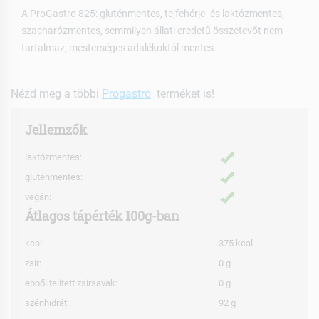
A ProGastro 825: gluténmentes, tejfehérje- és laktózmentes,
szacharózmentes, semmilyen állati eredetű összetevőt nem
tartalmaz, mesterséges adalékoktól mentes.
Nézd meg a többi
Progastro
terméket is!
Jellemzők
laktózmentes:
gluténmentes:
vegán:
Átlagos tápérték 100g-ban
kcal:
375 kcal
zsír:
0 g
ebből telített zsírsavak:
0 g
szénhidrát:
92 g