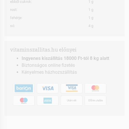
ebből cukrok:
1 g
rost:
1 g
fehérje:
1 g
só:
4 g
vitaminszallitas.hu előnyei
Ingyenes kiszállítás 18000 Ft-tól 8 kg alatt
Biztonságos online fizetés
Kényelmes házhozszállítás
Utánvét
Előre utalás