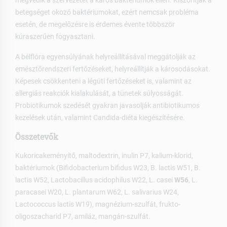
betegséget okozó baktériumokat, ezért nemcsak probléma
esetén, de megelőzésre is érdemes évente többször
kúraszerűen fogyasztani.
A bélflóra egyensúlyának helyreállításával meggátolják az
emésztőrendszeri fertőzéseket, helyreállítják a károsodásokat.
Képesek csökkenteni a légúti fertőzéseket is, valamint az
allergiás reakciók kialakulását, a tünetek súlyosságát.
Probiotikumok szedését gyakran javasolják antibiotikumos
kezelések után, valamint Candida-diéta kiegészítésére.
Összetevők
Kukoricakeményítő, maltodextrin, inulin P7, kalium-klorid,
baktériumok (Bifidobacterium bifidus W23, B. lactis W51, B.
lactis W52, Lactobacillus acidophilus W22, L. casei
W56
, L.
paracasei W20, L. plantarum W62, L. salivarius W24,
Lactococcus lactis W19), magnézium-szulfát, frukto-
oligoszacharid P7, amiláz, mangán-szulfát.