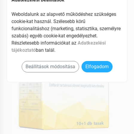
Antibiotikumos kezelések után
Weboldalunk az alapvető működéshez szükséges
EAN: 5999881988062
cookie-kat használ. Szélesebb körű
funkcionalitáshoz (marketing, statisztika, személyre
szabás) egyéb cookie-kat engedélyezhet.
Részletesebb információkat az
Adatkezelési
tájékoztató
ban talál.
Beállítások módosítása
Elfogadom