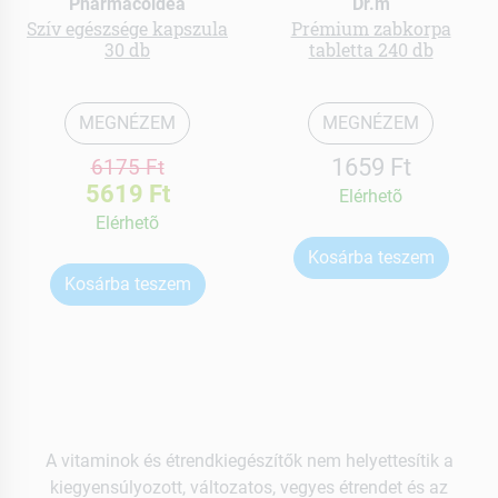
Pharmacoidea
Dr.m
Szív egészsége kapszula
Prémium zabkorpa
30 db
tabletta 240 db
MEGNÉZEM
MEGNÉZEM
1659 Ft
6175 Ft
5619 Ft
Elérhetõ
Elérhetõ
Kosárba teszem
Kosárba teszem
A vitaminok és étrendkiegészítők nem helyettesítik a
kiegyensúlyozott, változatos, vegyes étrendet és az