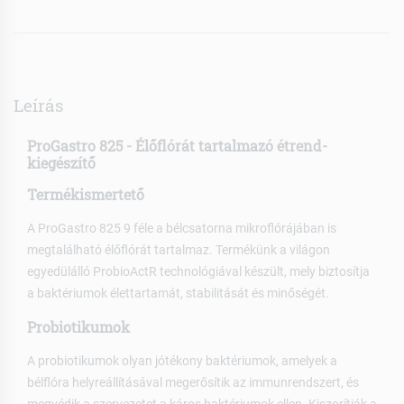
Leírás
ProGastro 825 - Élőflórát tartalmazó étrend-
kiegészítő
Termékismertető
A ProGastro 825 9 féle a bélcsatorna mikroflórájában is
megtalálható élőflórát tartalmaz. Termékünk a világon
egyedülálló ProbioActR technológiával készült, mely biztosítja
a baktériumok élettartamát, stabilitását és minőségét.
Probiotikumok
A probiotikumok olyan jótékony baktériumok, amelyek a
bélflóra helyreállításával megerősítik az immunrendszert, és
megvédik a szervezetet a káros baktériumok ellen. Kiszorítják a